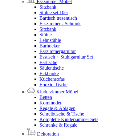
Esszimmer Möbel
Sitzbank
Stühle set 10er
Bartisch tresentisch
Esszimmer - Schrank
Sitzbank
Stühle
Lehnstühle
Barhocker
Esszimmergarnitur
Esstisch + Stuhlgarnitur Set
Esstische
Säulentische
Eckbänke
Küchensofas
Epoxid Tische
Kinderzimmer Möbel
Betten
Kommoden
Regale & Ablagen
Schreibtische & Tische
Komplette Kinderzimmer Sets
Schränke & Regale
Dekoration