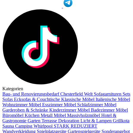
Kategorien
Bau- und Renovierungsbedarf
Chesterfield Welt
Sofagarnituren Sets
Sofas
Ecksofas & Couchtische
Klassische Möbel
Italienische Möbel
Wohnzimmer Möbel
Esszimmer Möbel
Schlafzimmer Möbel
Garderoben & Schränke
Kinderzimmer Möbel
Badezimmer Möbel
Büromöbel
Küchen
Metall Möbel
Massivholzmöbel
Hotel &
Gastronomie
Garten Terrasse
Dekoration
Licht & Lampen
Grillkota
Sauna Camping Whirlpool
STARK REDUZIERT
Wandverkleidung
Spielplatzgeräte Gartenspielgeräte
Sonderangebot