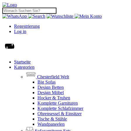
Regestrierung
Log in
Startseite
Kategorien
Chesterfield Welt
Big Sofas
Design Betten
Design Möbel
Hocker & Truhen
Komplette Garnituren
Komplette Schlafzimmer
Ohrensessel & Einsitzer
Tische & Stühle
Wandpaneelen
Sofagarnituren Sets