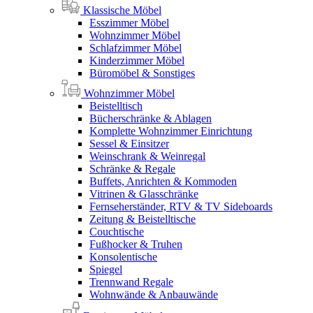
Klassische Möbel
Esszimmer Möbel
Wohnzimmer Möbel
Schlafzimmer Möbel
Kinderzimmer Möbel
Büromöbel & Sonstiges
Wohnzimmer Möbel
Beistelltisch
Bücherschränke & Ablagen
Komplette Wohnzimmer Einrichtung
Sessel & Einsitzer
Weinschrank & Weinregal
Schränke & Regale
Buffets, Anrichten & Kommoden
Vitrinen & Glasschränke
Fernseherständer, RTV & TV Sideboards
Zeitung & Beistelltische
Couchtische
Fußhocker & Truhen
Konsolentische
Spiegel
Trennwand Regale
Wohnwände & Anbauwände