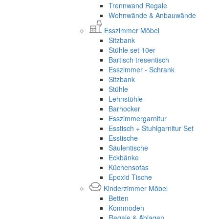
Trennwand Regale
Wohnwände & Anbauwände
Esszimmer Möbel
Sitzbank
Stühle set 10er
Bartisch tresentisch
Esszimmer - Schrank
Sitzbank
Stühle
Lehnstühle
Barhocker
Esszimmergarnitur
Esstisch + Stuhlgarnitur Set
Esstische
Säulentische
Eckbänke
Küchensofas
Epoxid Tische
Kinderzimmer Möbel
Betten
Kommoden
Regale & Ablagen