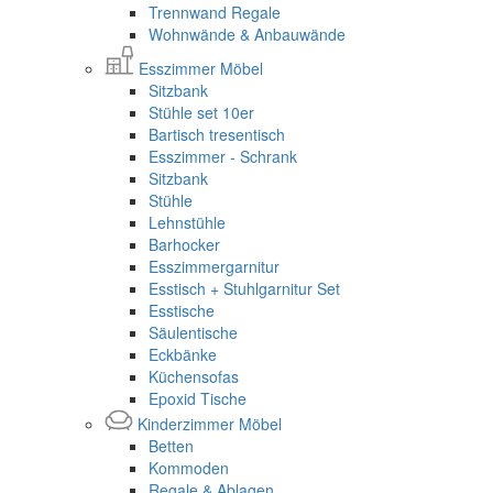
Trennwand Regale
Wohnwände & Anbauwände
Esszimmer Möbel
Sitzbank
Stühle set 10er
Bartisch tresentisch
Esszimmer - Schrank
Sitzbank
Stühle
Lehnstühle
Barhocker
Esszimmergarnitur
Esstisch + Stuhlgarnitur Set
Esstische
Säulentische
Eckbänke
Küchensofas
Epoxid Tische
Kinderzimmer Möbel
Betten
Kommoden
Regale & Ablagen