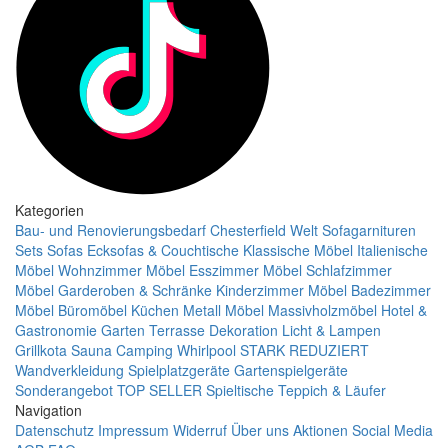
Kategorien
Bau- und Renovierungsbedarf
Chesterfield Welt
Sofagarnituren
Sets
Sofas
Ecksofas & Couchtische
Klassische Möbel
Italienische
Möbel
Wohnzimmer Möbel
Esszimmer Möbel
Schlafzimmer
Möbel
Garderoben & Schränke
Kinderzimmer Möbel
Badezimmer
Möbel
Büromöbel
Küchen
Metall Möbel
Massivholzmöbel
Hotel &
Gastronomie
Garten Terrasse
Dekoration
Licht & Lampen
Grillkota Sauna Camping Whirlpool
STARK REDUZIERT
Wandverkleidung
Spielplatzgeräte Gartenspielgeräte
Sonderangebot
TOP SELLER
Spieltische
Teppich & Läufer
Navigation
Datenschutz
Impressum
Widerruf
Über uns
Aktionen
Social Media