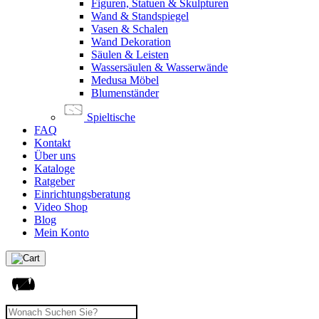
Figuren, Statuen & Skulpturen
Wand & Standspiegel
Vasen & Schalen
Wand Dekoration
Säulen & Leisten
Wassersäulen & Wasserwände
Medusa Möbel
Blumenständer
Spieltische
FAQ
Kontakt
Über uns
Kataloge
Ratgeber
Einrichtungsberatung
Video Shop
Blog
Mein Konto