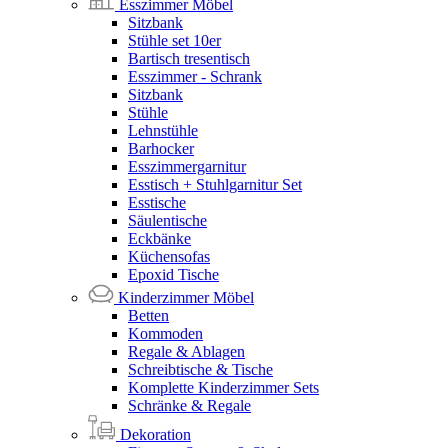
Esszimmer Möbel
Sitzbank
Stühle set 10er
Bartisch tresentisch
Esszimmer - Schrank
Sitzbank
Stühle
Lehnstühle
Barhocker
Esszimmergarnitur
Esstisch + Stuhlgarnitur Set
Esstische
Säulentische
Eckbänke
Küchensofas
Epoxid Tische
Kinderzimmer Möbel
Betten
Kommoden
Regale & Ablagen
Schreibtische & Tische
Komplette Kinderzimmer Sets
Schränke & Regale
Dekoration