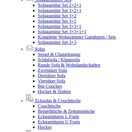
Sofagarnitur Set 2+2+1
Sofagarnitur Set 3+2+1
Sofagarnitur Set 3+2
Sofagarnitur Set 3+1
Sofagarnitur Set 3+3+1
Sofagarnitur Set 3+3+1+1
Komplette Wohnzimmer Garnituren / Sets
Sofagarnitur Set 3+3
Sofas
Sessel & Chaiselongue
Schlafsofa / Klappsofa
Runde Sofa & Wohnlandschaften
Zweisitzer Sofa
Dreisitzer Sofa
Viersitzer Sofa
Big Couches
Hocker & Truhen
Ecksofas & Couchtische
Couchtische
Beistelltische & Zeitungstische
Eckgarnituren L Form
Eckgarnituren U Form
Hocker