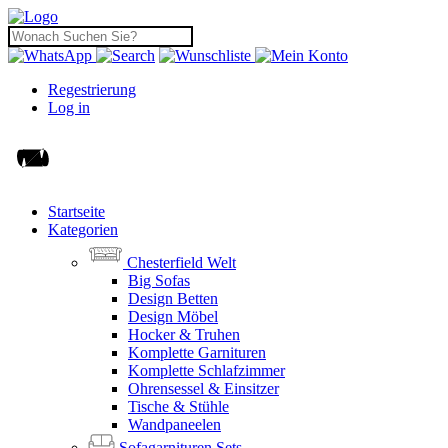
Regestrierung
Log in
Startseite
Kategorien
Chesterfield Welt
Big Sofas
Design Betten
Design Möbel
Hocker & Truhen
Komplette Garnituren
Komplette Schlafzimmer
Ohrensessel & Einsitzer
Tische & Stühle
Wandpaneelen
Sofagarnituren Sets