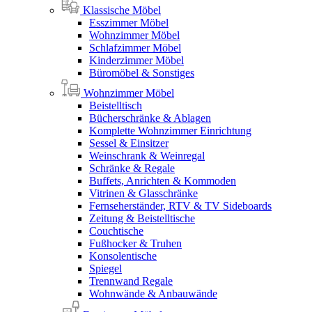
Klassische Möbel
Esszimmer Möbel
Wohnzimmer Möbel
Schlafzimmer Möbel
Kinderzimmer Möbel
Büromöbel & Sonstiges
Wohnzimmer Möbel
Beistelltisch
Bücherschränke & Ablagen
Komplette Wohnzimmer Einrichtung
Sessel & Einsitzer
Weinschrank & Weinregal
Schränke & Regale
Buffets, Anrichten & Kommoden
Vitrinen & Glasschränke
Fernseherständer, RTV & TV Sideboards
Zeitung & Beistelltische
Couchtische
Fußhocker & Truhen
Konsolentische
Spiegel
Trennwand Regale
Wohnwände & Anbauwände