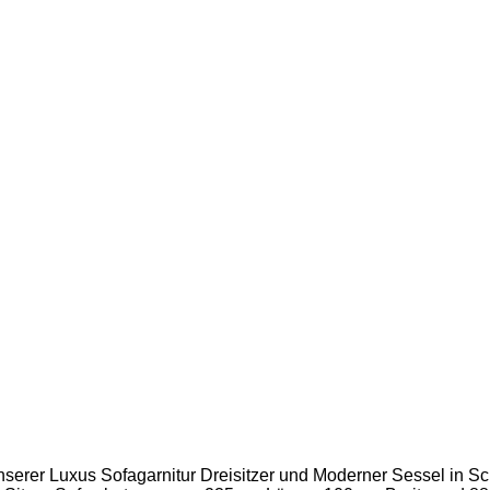
serer Luxus Sofagarnitur Dreisitzer und Moderner Sessel in Sc