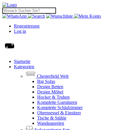
Regestrierung
Log in
Startseite
Kategorien
Chesterfield Welt
Big Sofas
Design Betten
Design Möbel
Hocker & Truhen
Komplette Garnituren
Komplette Schlafzimmer
Ohrensessel & Einsitzer
Tische & Stühle
Wandpaneelen
Sofagarnituren Sets