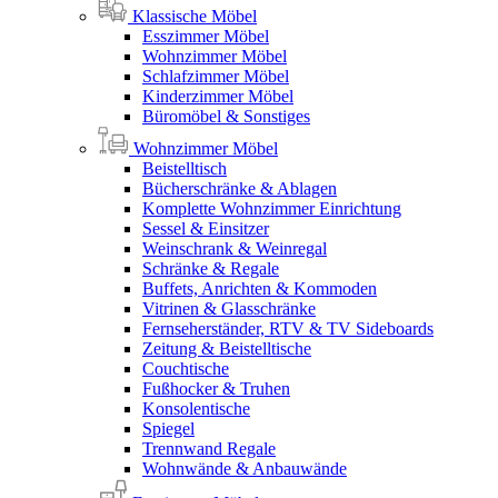
Klassische Möbel
Esszimmer Möbel
Wohnzimmer Möbel
Schlafzimmer Möbel
Kinderzimmer Möbel
Büromöbel & Sonstiges
Wohnzimmer Möbel
Beistelltisch
Bücherschränke & Ablagen
Komplette Wohnzimmer Einrichtung
Sessel & Einsitzer
Weinschrank & Weinregal
Schränke & Regale
Buffets, Anrichten & Kommoden
Vitrinen & Glasschränke
Fernseherständer, RTV & TV Sideboards
Zeitung & Beistelltische
Couchtische
Fußhocker & Truhen
Konsolentische
Spiegel
Trennwand Regale
Wohnwände & Anbauwände