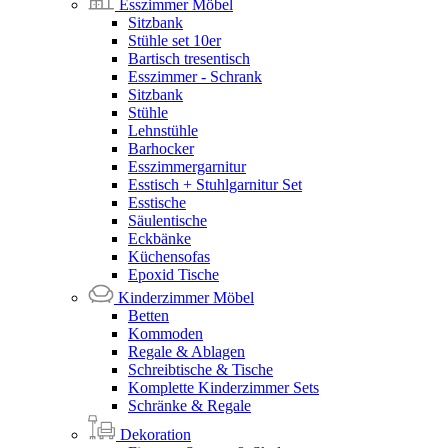
Esszimmer Möbel
Sitzbank
Stühle set 10er
Bartisch tresentisch
Esszimmer - Schrank
Sitzbank
Stühle
Lehnstühle
Barhocker
Esszimmergarnitur
Esstisch + Stuhlgarnitur Set
Esstische
Säulentische
Eckbänke
Küchensofas
Epoxid Tische
Kinderzimmer Möbel
Betten
Kommoden
Regale & Ablagen
Schreibtische & Tische
Komplette Kinderzimmer Sets
Schränke & Regale
Dekoration