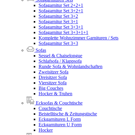
Sofagarnitur Set 2+2+1
Sofagarnitur Set 3+2+1
Sofagarnitur Set 3+2
Sofagarnitur Set 3+1
Sofagarnitur Set 3+3+1
Sofagarnitur Set 3+3+1+1
Komplette Wohnzimmer Garnituren / Sets
Sofagarnitur Set 3+3
Sofas
Sessel & Chaiselongue
Schlafsofa / Klappsofa
Runde Sofa & Wohnlandschaften
Zweisitzer Sofa
Dreisitzer Sofa
Viersitzer Sofa
Big Couches
Hocker & Truhen
Ecksofas & Couchtische
Couchtische
Beistelltische & Zeitungstische
Eckgarnituren L Form
Eckgarnituren U Form
Hocker