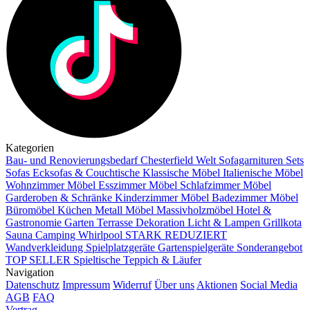
Kategorien
Bau- und Renovierungsbedarf
Chesterfield Welt
Sofagarnituren Sets
Sofas
Ecksofas & Couchtische
Klassische Möbel
Italienische Möbel
Wohnzimmer Möbel
Esszimmer Möbel
Schlafzimmer Möbel
Garderoben & Schränke
Kinderzimmer Möbel
Badezimmer Möbel
Büromöbel
Küchen
Metall Möbel
Massivholzmöbel
Hotel &
Gastronomie
Garten Terrasse
Dekoration
Licht & Lampen
Grillkota
Sauna Camping Whirlpool
STARK REDUZIERT
Wandverkleidung
Spielplatzgeräte Gartenspielgeräte
Sonderangebot
TOP SELLER
Spieltische
Teppich & Läufer
Navigation
Datenschutz
Impressum
Widerruf
Über uns
Aktionen
Social Media
AGB
FAQ
Vertrag