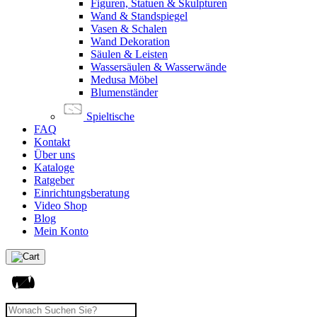
Figuren, Statuen & Skulpturen
Wand & Standspiegel
Vasen & Schalen
Wand Dekoration
Säulen & Leisten
Wassersäulen & Wasserwände
Medusa Möbel
Blumenständer
Spieltische
FAQ
Kontakt
Über uns
Kataloge
Ratgeber
Einrichtungsberatung
Video Shop
Blog
Mein Konto