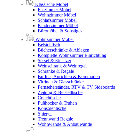
Klassische Möbel
Esszimmer Möbel
Wohnzimmer Möbel
Schlafzimmer Möbel
Kinderzimmer Möbel
Büromöbel & Sonstiges
Wohnzimmer Möbel
Beistelltisch
Bücherschränke & Ablagen
Komplette Wohnzimmer Einrichtung
Sessel & Einsitzer
Weinschrank & Weinregal
Schränke & Regale
Buffets, Anrichten & Kommoden
Vitrinen & Glasschränke
Fernseherständer, RTV & TV Sideboards
Zeitung & Beistelltische
Couchtische
Fußhocker & Truhen
Konsolentische
Spiegel
Trennwand Regale
Wohnwände & Anbauwände