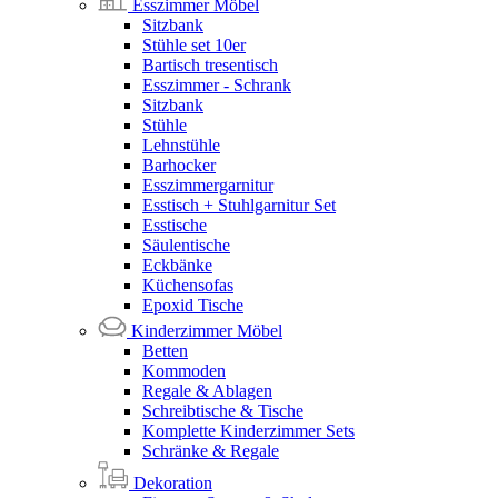
Esszimmer Möbel
Sitzbank
Stühle set 10er
Bartisch tresentisch
Esszimmer - Schrank
Sitzbank
Stühle
Lehnstühle
Barhocker
Esszimmergarnitur
Esstisch + Stuhlgarnitur Set
Esstische
Säulentische
Eckbänke
Küchensofas
Epoxid Tische
Kinderzimmer Möbel
Betten
Kommoden
Regale & Ablagen
Schreibtische & Tische
Komplette Kinderzimmer Sets
Schränke & Regale
Dekoration