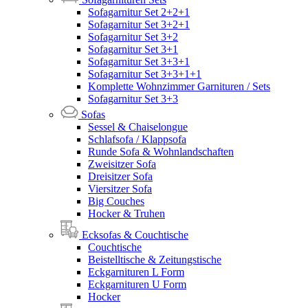
Sofagarnitur Set 2+2+1
Sofagarnitur Set 3+2+1
Sofagarnitur Set 3+2
Sofagarnitur Set 3+1
Sofagarnitur Set 3+3+1
Sofagarnitur Set 3+3+1+1
Komplette Wohnzimmer Garnituren / Sets
Sofagarnitur Set 3+3
Sofas
Sessel & Chaiselongue
Schlafsofa / Klappsofa
Runde Sofa & Wohnlandschaften
Zweisitzer Sofa
Dreisitzer Sofa
Viersitzer Sofa
Big Couches
Hocker & Truhen
Ecksofas & Couchtische
Couchtische
Beistelltische & Zeitungstische
Eckgarnituren L Form
Eckgarnituren U Form
Hocker