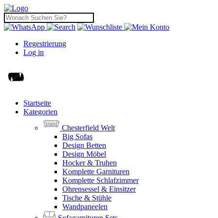
Regestrierung
Log in
Startseite
Kategorien
Chesterfield Welt
Big Sofas
Design Betten
Design Möbel
Hocker & Truhen
Komplette Garnituren
Komplette Schlafzimmer
Ohrensessel & Einsitzer
Tische & Stühle
Wandpaneelen
Sofagarnituren Sets