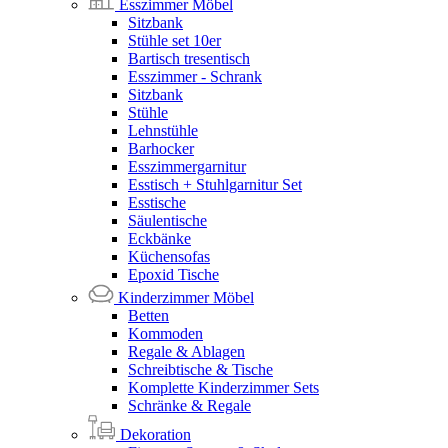
Esszimmer Möbel
Sitzbank
Stühle set 10er
Bartisch tresentisch
Esszimmer - Schrank
Sitzbank
Stühle
Lehnstühle
Barhocker
Esszimmergarnitur
Esstisch + Stuhlgarnitur Set
Esstische
Säulentische
Eckbänke
Küchensofas
Epoxid Tische
Kinderzimmer Möbel
Betten
Kommoden
Regale & Ablagen
Schreibtische & Tische
Komplette Kinderzimmer Sets
Schränke & Regale
Dekoration