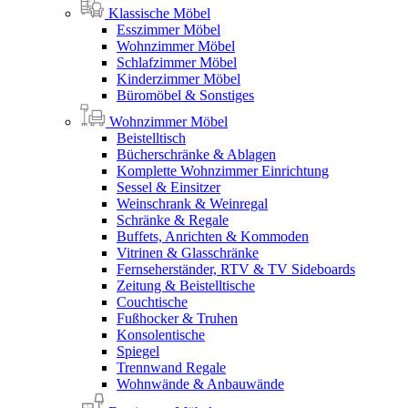
Klassische Möbel
Esszimmer Möbel
Wohnzimmer Möbel
Schlafzimmer Möbel
Kinderzimmer Möbel
Büromöbel & Sonstiges
Wohnzimmer Möbel
Beistelltisch
Bücherschränke & Ablagen
Komplette Wohnzimmer Einrichtung
Sessel & Einsitzer
Weinschrank & Weinregal
Schränke & Regale
Buffets, Anrichten & Kommoden
Vitrinen & Glasschränke
Fernseherständer, RTV & TV Sideboards
Zeitung & Beistelltische
Couchtische
Fußhocker & Truhen
Konsolentische
Spiegel
Trennwand Regale
Wohnwände & Anbauwände