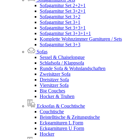
Sofagarnitur Set 2+2+1
Sofagarnitur Set 3+2+1
Sofagarnitur Set 3+2
Sofagarnitur Set 3+1
Sofagarnitur Set 3+3+1
Sofagarnitur Set 3+3+1+1
Komplette Wohnzimmer Garnituren / Sets
Sofagarnitur Set 3+3
Sofas
Sessel & Chaiselongue
Schlafsofa / Klappsofa
Runde Sofa & Wohnlandschaften
Zweisitzer Sofa
Dreisitzer Sofa
Viersitzer Sofa
Big Couches
Hocker & Truhen
Ecksofas & Couchtische
Couchtische
Beistelltische & Zeitungstische
Eckgarnituren L Form
Eckgarnituren U Form
Hocker