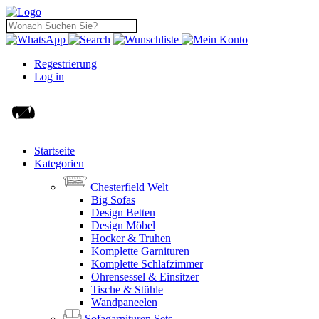
Regestrierung
Log in
Startseite
Kategorien
Chesterfield Welt
Big Sofas
Design Betten
Design Möbel
Hocker & Truhen
Komplette Garnituren
Komplette Schlafzimmer
Ohrensessel & Einsitzer
Tische & Stühle
Wandpaneelen
Sofagarnituren Sets