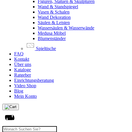
Figuren, Statuen & Skulpturen
Wand & Standspiegel
Vasen & Schalen
Wand Dekoration
Säulen & Leisten
Wassersäulen & Wasserwände
Medusa Möbel
Blumenständer
Spieltische
FAQ
Kontakt
Über uns
Kataloge
Ratgeber
Einrichtungsberatung
Video Shop
Blog
Mein Konto