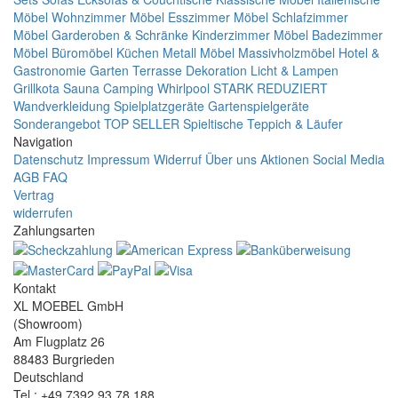
Möbel
Wohnzimmer Möbel
Esszimmer Möbel
Schlafzimmer
Möbel
Garderoben & Schränke
Kinderzimmer Möbel
Badezimmer
Möbel
Büromöbel
Küchen
Metall Möbel
Massivholzmöbel
Hotel &
Gastronomie
Garten Terrasse
Dekoration
Licht & Lampen
Grillkota Sauna Camping Whirlpool
STARK REDUZIERT
Wandverkleidung
Spielplatzgeräte Gartenspielgeräte
Sonderangebot
TOP SELLER
Spieltische
Teppich & Läufer
Navigation
Datenschutz
Impressum
Widerruf
Über uns
Aktionen
Social Media
AGB
FAQ
Vertrag
widerrufen
Zahlungsarten
Kontakt
XL MOEBEL GmbH
(Showroom)
Am Flugplatz 26
88483 Burgrieden
Deutschland
Tel.: +49 7392 93 78 188