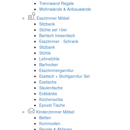
Trennwand Regale
Wohnwände & Anbauwände
Esszimmer Möbel
Sitzbank
Stühle set 10er
Bartisch tresentisch
Esszimmer - Schrank
Sitzbank
Stühle
Lehnstühle
Barhocker
Esszimmergarnitur
Esstisch + Stuhlgarnitur Set
Esstische
Säulentische
Eckbänke
Küchensofas
Epoxid Tische
Kinderzimmer Möbel
Betten
Kommoden
Regale & Ablagen