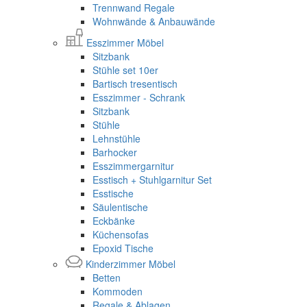
Trennwand Regale
Wohnwände & Anbauwände
Esszimmer Möbel
Sitzbank
Stühle set 10er
Bartisch tresentisch
Esszimmer - Schrank
Sitzbank
Stühle
Lehnstühle
Barhocker
Esszimmergarnitur
Esstisch + Stuhlgarnitur Set
Esstische
Säulentische
Eckbänke
Küchensofas
Epoxid Tische
Kinderzimmer Möbel
Betten
Kommoden
Regale & Ablagen