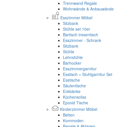
Trennwand Regale
Wohnwände & Anbauwände
Esszimmer Möbel
Sitzbank
Stühle set 10er
Bartisch tresentisch
Esszimmer - Schrank
Sitzbank
Stühle
Lehnstühle
Barhocker
Esszimmergarnitur
Esstisch + Stuhlgarnitur Set
Esstische
Säulentische
Eckbänke
Küchensofas
Epoxid Tische
Kinderzimmer Möbel
Betten
Kommoden
Regale & Ablagen