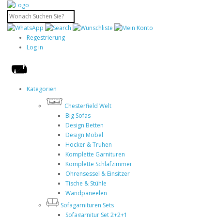
Regestrierung
Log in
Kategorien
Chesterfield Welt
Big Sofas
Design Betten
Design Möbel
Hocker & Truhen
Komplette Garnituren
Komplette Schlafzimmer
Ohrensessel & Einsitzer
Tische & Stühle
Wandpaneelen
Sofagarnituren Sets
Sofagarnitur Set 2+2+1