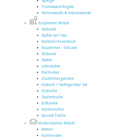
Spiegel
Trennwand Regale
Wohnwände & Anbauwände
Esszimmer Möbel
Sitzbank
Stühle set 10er
Bartisch tresentisch
Esszimmer - Schrank
Sitzbank
Stühle
Lehnstühle
Barhocker
Esszimmergarnitur
Esstisch + Stuhlgarnitur Set
Esstische
Säulentische
Eckbänke
Küchensofas
Epoxid Tische
Kinderzimmer Möbel
Betten
Kommoden