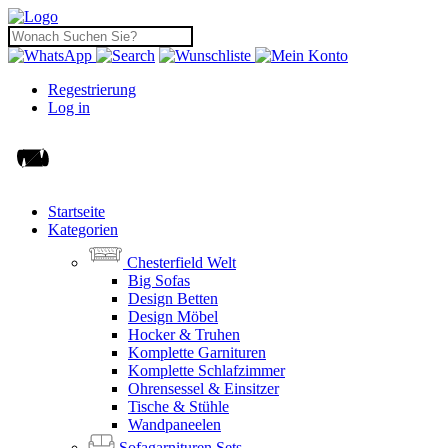
Regestrierung
Log in
Startseite
Kategorien
Chesterfield Welt
Big Sofas
Design Betten
Design Möbel
Hocker & Truhen
Komplette Garnituren
Komplette Schlafzimmer
Ohrensessel & Einsitzer
Tische & Stühle
Wandpaneelen
Sofagarnituren Sets