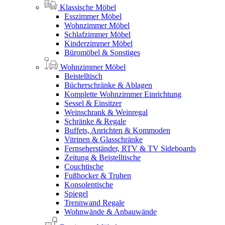
Klassische Möbel
Esszimmer Möbel
Wohnzimmer Möbel
Schlafzimmer Möbel
Kinderzimmer Möbel
Büromöbel & Sonstiges
Wohnzimmer Möbel
Beistelltisch
Bücherschränke & Ablagen
Komplette Wohnzimmer Einrichtung
Sessel & Einsitzer
Weinschrank & Weinregal
Schränke & Regale
Buffets, Anrichten & Kommoden
Vitrinen & Glasschränke
Fernseherständer, RTV & TV Sideboards
Zeitung & Beistelltische
Couchtische
Fußhocker & Truhen
Konsolentische
Spiegel
Trennwand Regale
Wohnwände & Anbauwände