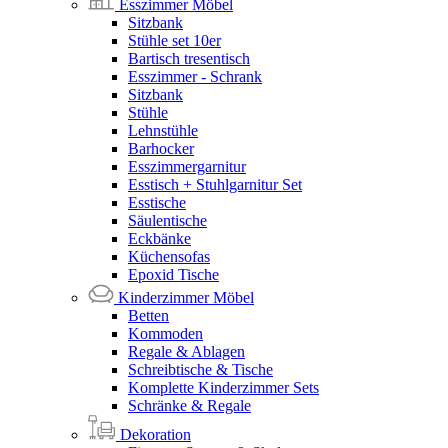
Esszimmer Möbel
Sitzbank
Stühle set 10er
Bartisch tresentisch
Esszimmer - Schrank
Sitzbank
Stühle
Lehnstühle
Barhocker
Esszimmergarnitur
Esstisch + Stuhlgarnitur Set
Esstische
Säulentische
Eckbänke
Küchensofas
Epoxid Tische
Kinderzimmer Möbel
Betten
Kommoden
Regale & Ablagen
Schreibtische & Tische
Komplette Kinderzimmer Sets
Schränke & Regale
Dekoration