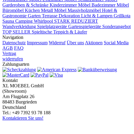
Garderoben & Schränke
Kinderzimmer Möbel
Badezimmer Möbel
Büromöbel
Küchen
Metall Möbel
Massivholzmöbel
Hotel &
Gastronomie
Garten Terrasse
Dekoration
Licht & Lampen
Grillkota
Sauna Camping Whirlpool
STARK REDUZIERT
Wandverkleidung
Spielplatzgeräte Gartenspielgeräte
Sonderangebot
TOP SELLER
Spieltische
Teppich & Läufer
Navigation
Datenschutz
Impressum
Widerruf
Über uns
Aktionen
Social Media
AGB
FAQ
Vertrag
widerrufen
Zahlungsarten
Kontakt
XL MOEBEL GmbH
(Showroom)
Am Flugplatz 26
88483 Burgrieden
Deutschland
Tel.: +49 7392 93 78 188
Kontaktieren Sie uns!