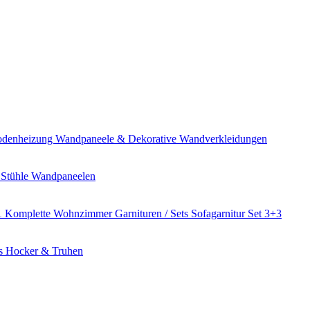
bodenheizung
Wandpaneele & Dekorative Wandverkleidungen
 Stühle
Wandpaneelen
1
Komplette Wohnzimmer Garnituren / Sets
Sofagarnitur Set 3+3
es
Hocker & Truhen