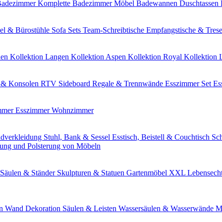
 Badezimmer
Komplette Badezimmer Möbel
Badewannen
Duschtassen
el & Bürostühle
Sofa Sets
Team-Schreibtische
Empfangstische & Tres
den
Kollektion Langen
Kollektion Aspen
Kollektion Royal
Kollektion 
& Konsolen
RTV Sideboard
Regale & Trennwände
Esszimmer Set
Es
immer
Esszimmer
Wohnzimmer
dverkleidung
Stuhl, Bank & Sessel
Esstisch, Beistell & Couchtisch
Sc
erung und Polsterung von Möbeln
Säulen & Ständer
Skulpturen & Statuen
Gartenmöbel
XXL Lebensecht
en
Wand Dekoration
Säulen & Leisten
Wassersäulen & Wasserwände
M