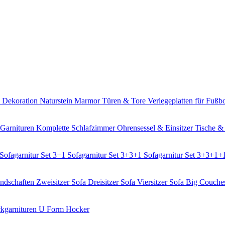
h Dekoration
Naturstein Marmor
Türen & Tore
Verlegeplatten für Fuß
 Garnituren
Komplette Schlafzimmer
Ohrensessel & Einsitzer
Tische &
Sofagarnitur Set 3+1
Sofagarnitur Set 3+3+1
Sofagarnitur Set 3+3+1+
ndschaften
Zweisitzer Sofa
Dreisitzer Sofa
Viersitzer Sofa
Big Couch
kgarnituren U Form
Hocker