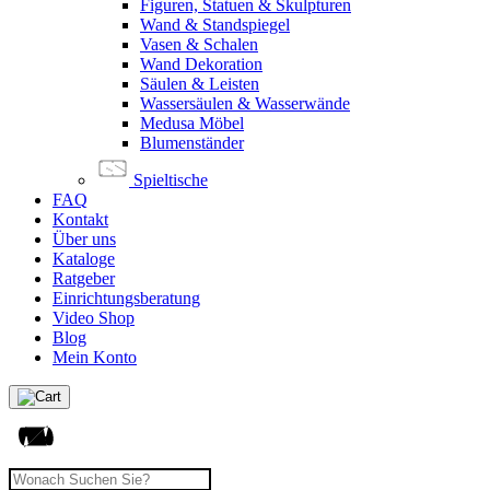
Figuren, Statuen & Skulpturen
Wand & Standspiegel
Vasen & Schalen
Wand Dekoration
Säulen & Leisten
Wassersäulen & Wasserwände
Medusa Möbel
Blumenständer
Spieltische
FAQ
Kontakt
Über uns
Kataloge
Ratgeber
Einrichtungsberatung
Video Shop
Blog
Mein Konto