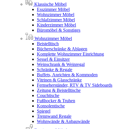
Klassische Möbel
Esszimmer Möbel
Wohnzimmer Möbel
Schlafzimmer Möbel
Kinderzimmer Möbel
Büromöbel & Sonstiges
Wohnzimmer Möbel
Beistelltisch
Bücherschränke & Ablagen
Komplette Wohnzimmer Einrichtung
Sessel & Einsitzer
Weinschrank & Weinregal
Schränke & Regale
Buffets, Anrichten & Kommoden
Vitrinen & Glasschränke
Fernseherständer, RTV & TV Sideboards
Zeitung & Beistelltische
Couchtische
Fußhocker & Truhen
Konsolentische
Spiegel
Trennwand Regale
Wohnwände & Anbauwände