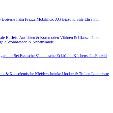
ry
Boiserie Italia
Frezza
Mobilificio AG
Bizzotto
Stile Elisa
F.lli
gale
Buffets, Anrichten & Kommoden
Vitrinen & Glasschränke
gale
Wohnwände & Anbauwände
lgarnitur Set
Esstische
Säulentische
Eckbänke
Küchensofas
Epoxid
nk & Konsolentische
Kleiderschränke
Hocker & Truhen
Lattenroste