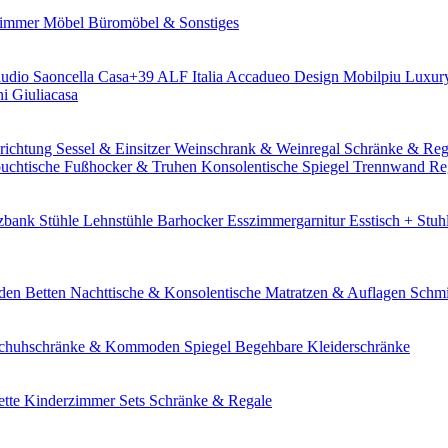
zimmer Möbel
Büromöbel & Sonstiges
udio Saoncella
Casa+39
ALF Italia
Accadueo Design
Mobilpiu Luxu
ni
Giuliacasa
richtung
Sessel & Einsitzer
Weinschrank & Weinregal
Schränke & Re
uchtische
Fußhocker & Truhen
Konsolentische
Spiegel
Trennwand Re
tzbank
Stühle
Lehnstühle
Barhocker
Esszimmergarnitur
Esstisch + Stuh
den
Betten
Nachttische & Konsolentische
Matratzen & Auflagen
Schmi
chuhschränke & Kommoden
Spiegel
Begehbare Kleiderschränke
tte Kinderzimmer Sets
Schränke & Regale