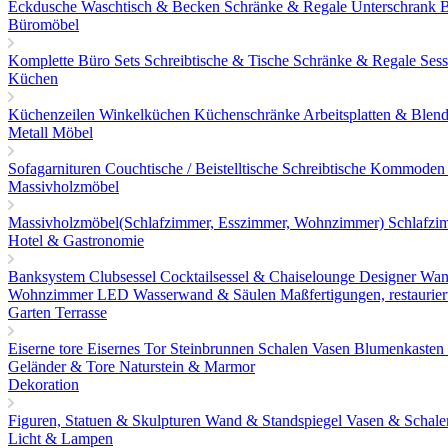
Eckdusche
Waschtisch & Becken
Schränke & Regale
Unterschrank
Büromöbel
Komplette Büro Sets
Schreibtische & Tische
Schränke & Regale
Sess
Küchen
Küchenzeilen
Winkelküchen
Küchenschränke
Arbeitsplatten & Blen
Metall Möbel
Sofagarnituren
Couchtische / Beistelltische
Schreibtische
Kommoden 
Massivholzmöbel
Massivholzmöbel(Schlafzimmer, Esszimmer, Wohnzimmer)
Schlafz
Hotel & Gastronomie
Banksystem
Clubsessel Cocktailsessel & Chaiselounge
Designer Wan
Wohnzimmer
LED Wasserwand & Säulen
Maßfertigungen, restauri
Garten Terrasse
Eiserne tore
Eisernes Tor
Steinbrunnen
Schalen Vasen Blumenkasten
Geländer & Tore
Naturstein & Marmor
Dekoration
Figuren, Statuen & Skulpturen
Wand & Standspiegel
Vasen & Schal
Licht & Lampen