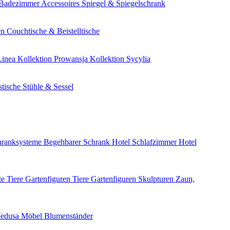
Badezimmer Accessoires
Spiegel & Spiegelschrank
en
Couchtische & Beistelltische
Linea
Kollektion Prowansja
Kollektion Sycylia
stische
Stühle & Sessel
hranksysteme Begehbarer Schrank
Hotel Schlafzimmer
Hotel
e Tiere
Gartenfiguren Tiere
Gartenfiguren Skulpturen
Zaun,
edusa Möbel
Blumenständer