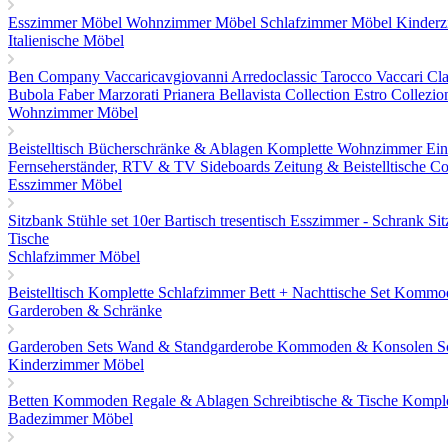
Esszimmer Möbel
Wohnzimmer Möbel
Schlafzimmer Möbel
Kinder
Italienische Möbel
Ben Company
Vaccaricavgiovanni
Arredoclassic
Tarocco Vaccari
Cla
Bubola
Faber
Marzorati
Prianera
Bellavista Collection
Estro Collezio
Wohnzimmer Möbel
Beistelltisch
Bücherschränke & Ablagen
Komplette Wohnzimmer Ein
Fernseherständer, RTV & TV Sideboards
Zeitung & Beistelltische
Co
Esszimmer Möbel
Sitzbank
Stühle set 10er
Bartisch tresentisch
Esszimmer - Schrank
Si
Tische
Schlafzimmer Möbel
Beistelltisch
Komplette Schlafzimmer
Bett + Nachttische Set
Kommo
Garderoben & Schränke
Garderoben Sets
Wand & Standgarderobe
Kommoden & Konsolen
S
Kinderzimmer Möbel
Betten
Kommoden
Regale & Ablagen
Schreibtische & Tische
Komple
Badezimmer Möbel