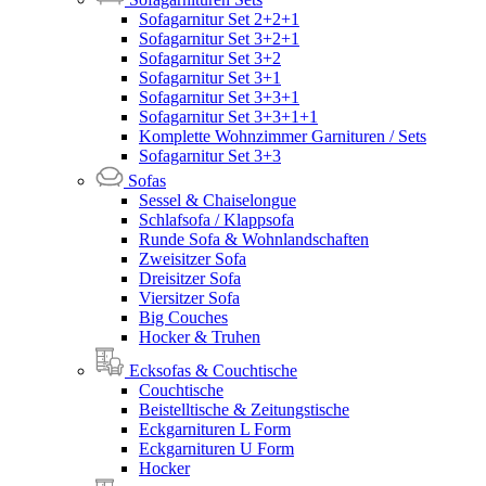
Sofagarnitur Set 2+2+1
Sofagarnitur Set 3+2+1
Sofagarnitur Set 3+2
Sofagarnitur Set 3+1
Sofagarnitur Set 3+3+1
Sofagarnitur Set 3+3+1+1
Komplette Wohnzimmer Garnituren / Sets
Sofagarnitur Set 3+3
Sofas
Sessel & Chaiselongue
Schlafsofa / Klappsofa
Runde Sofa & Wohnlandschaften
Zweisitzer Sofa
Dreisitzer Sofa
Viersitzer Sofa
Big Couches
Hocker & Truhen
Ecksofas & Couchtische
Couchtische
Beistelltische & Zeitungstische
Eckgarnituren L Form
Eckgarnituren U Form
Hocker