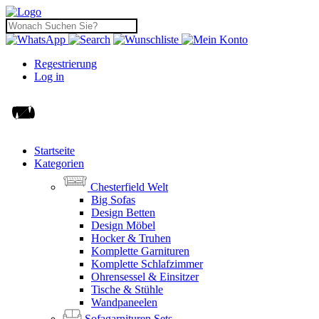
Regestrierung
Log in
Startseite
Kategorien
Chesterfield Welt
Big Sofas
Design Betten
Design Möbel
Hocker & Truhen
Komplette Garnituren
Komplette Schlafzimmer
Ohrensessel & Einsitzer
Tische & Stühle
Wandpaneelen
Sofagarnituren Sets