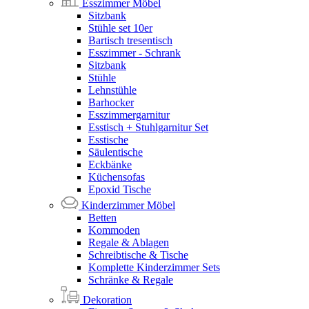
Esszimmer Möbel
Sitzbank
Stühle set 10er
Bartisch tresentisch
Esszimmer - Schrank
Sitzbank
Stühle
Lehnstühle
Barhocker
Esszimmergarnitur
Esstisch + Stuhlgarnitur Set
Esstische
Säulentische
Eckbänke
Küchensofas
Epoxid Tische
Kinderzimmer Möbel
Betten
Kommoden
Regale & Ablagen
Schreibtische & Tische
Komplette Kinderzimmer Sets
Schränke & Regale
Dekoration