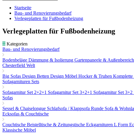
Startseite
Bau- und Renovierungsbedarf
Verlegeplatten für Fußbodenheizung
Verlegeplatten für Fußbodenheizung
Kategorien
Bau- und Renovierungsbedarf
Bodenbeläge
Dämmung & Isolierung
Gartenpaneele & Außenbereic
Chesterfield Welt
Big Sofas
Design Betten
Design Möbel
Hocker & Truhen
Komplette
Sofagarnituren Sets
Sofagarnitur Set 2+2+1
Sofagarnitur Set 3+2+1
Sofagarnitur Set 3+2
Sofas
Sessel & Chaiselongue
Schlafsofa / Klappsofa
Runde Sofa & Wohnla
Ecksofas & Couchtische
Couchtische
Beistelltische & Zeitungstische
Eckgarnituren L Form
Ec
Klassische Möbel