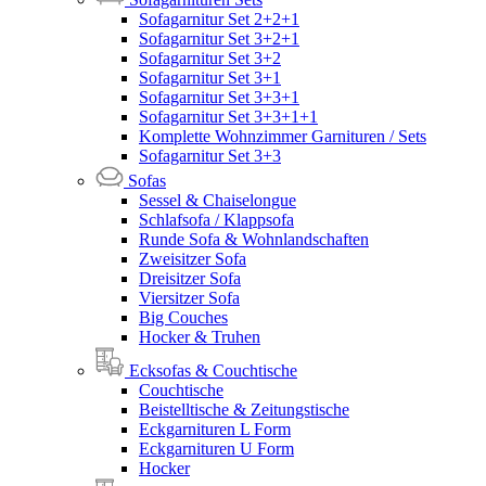
Sofagarnitur Set 2+2+1
Sofagarnitur Set 3+2+1
Sofagarnitur Set 3+2
Sofagarnitur Set 3+1
Sofagarnitur Set 3+3+1
Sofagarnitur Set 3+3+1+1
Komplette Wohnzimmer Garnituren / Sets
Sofagarnitur Set 3+3
Sofas
Sessel & Chaiselongue
Schlafsofa / Klappsofa
Runde Sofa & Wohnlandschaften
Zweisitzer Sofa
Dreisitzer Sofa
Viersitzer Sofa
Big Couches
Hocker & Truhen
Ecksofas & Couchtische
Couchtische
Beistelltische & Zeitungstische
Eckgarnituren L Form
Eckgarnituren U Form
Hocker