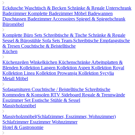
Eckdusche
Waschtisch & Becken
Schränke & Regale
Unterschrank
Badezimmer
Komplette Badezimmer Möbel
Badewannen
Duschtassen
Badezimmer Accessoires
Spiegel & Spiegelschrank
Büromöbel
Komplette Büro Sets
Schreibtische & Tische
Schränke & Regale
Sessel & Bürostühle
Sofa Sets
Team-Schreibtische
Empfangstische
& Tresen
Couchtische & Beistelltische
Küchen
Küchenzeilen
Winkelküchen
Küchenschränke
Arbeitsplatten &
Blenden
Kollektion Langen
Kollektion Aspen
Kollektion Royal
Kollektion Linea
Kollektion Prowansja
Kollektion Sycylia
Metall Möbel
Sofagarnituren
Couchtische / Beistelltische
Schreibtische
Kommoden & Konsolen
RTV Sideboard
Regale & Trennwände
Esszimmer Set
Esstische
Stühle & Sessel
Massivholzmöbel
Massivholzmöbel(Schlafzimmer, Esszimmer, Wohnzimmer)
Schlafzimmer
Esszimmer
Wohnzimmer
Hotel & Gastronomie