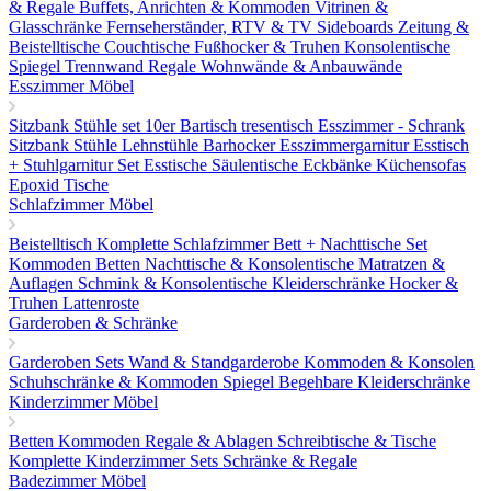
& Regale
Buffets, Anrichten & Kommoden
Vitrinen &
Glasschränke
Fernseherständer, RTV & TV Sideboards
Zeitung &
Beistelltische
Couchtische
Fußhocker & Truhen
Konsolentische
Spiegel
Trennwand Regale
Wohnwände & Anbauwände
Esszimmer Möbel
Sitzbank
Stühle set 10er
Bartisch tresentisch
Esszimmer - Schrank
Sitzbank
Stühle
Lehnstühle
Barhocker
Esszimmergarnitur
Esstisch
+ Stuhlgarnitur Set
Esstische
Säulentische
Eckbänke
Küchensofas
Epoxid Tische
Schlafzimmer Möbel
Beistelltisch
Komplette Schlafzimmer
Bett + Nachttische Set
Kommoden
Betten
Nachttische & Konsolentische
Matratzen &
Auflagen
Schmink & Konsolentische
Kleiderschränke
Hocker &
Truhen
Lattenroste
Garderoben & Schränke
Garderoben Sets
Wand & Standgarderobe
Kommoden & Konsolen
Schuhschränke & Kommoden
Spiegel
Begehbare Kleiderschränke
Kinderzimmer Möbel
Betten
Kommoden
Regale & Ablagen
Schreibtische & Tische
Komplette Kinderzimmer Sets
Schränke & Regale
Badezimmer Möbel