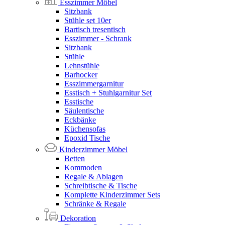
Esszimmer Möbel
Sitzbank
Stühle set 10er
Bartisch tresentisch
Esszimmer - Schrank
Sitzbank
Stühle
Lehnstühle
Barhocker
Esszimmergarnitur
Esstisch + Stuhlgarnitur Set
Esstische
Säulentische
Eckbänke
Küchensofas
Epoxid Tische
Kinderzimmer Möbel
Betten
Kommoden
Regale & Ablagen
Schreibtische & Tische
Komplette Kinderzimmer Sets
Schränke & Regale
Dekoration