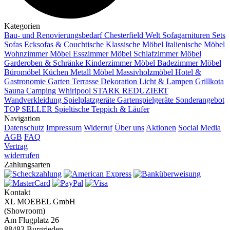
Kategorien
Bau- und Renovierungsbedarf
Chesterfield Welt
Sofagarnituren Sets
Sofas
Ecksofas & Couchtische
Klassische Möbel
Italienische Möbel
Wohnzimmer Möbel
Esszimmer Möbel
Schlafzimmer Möbel
Garderoben & Schränke
Kinderzimmer Möbel
Badezimmer Möbel
Büromöbel
Küchen
Metall Möbel
Massivholzmöbel
Hotel &
Gastronomie
Garten Terrasse
Dekoration
Licht & Lampen
Grillkota
Sauna Camping Whirlpool
STARK REDUZIERT
Wandverkleidung
Spielplatzgeräte Gartenspielgeräte
Sonderangebot
TOP SELLER
Spieltische
Teppich & Läufer
Navigation
Datenschutz
Impressum
Widerruf
Über uns
Aktionen
Social Media
AGB
FAQ
Vertrag
widerrufen
Zahlungsarten
Kontakt
XL MOEBEL GmbH
(Showroom)
Am Flugplatz 26
88483 Burgrieden