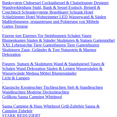
Banksystem
Clubsessel Cocktailsessel & Chaiselounge
Designer
Wandverkleidung
Stuhl, Bank & Sessel
Esstisch, Beistell &
Couchtisch
Schranksysteme Begehbarer Schrank
Hotel
Schlafzimmer
Hotel Wohnzimmer
LED Wasserwand & Säulen
Maßfertigungen, restaurierung und Polsterung von Möbeln
Garten Terrasse
Eiserne tore
Eisernes Tor
Steinbrunnen
Schalen Vasen
Blumenkasten
Säulen & Ständer
Skulpturen & Statuen
Gartenmöbel
XXL Lebensechte Tiere
Gartenfiguren Tiere
Gartenfiguren
Skulpturen
Zaun, Geländer & Tore
Naturstein & Marmor
Dekoration
Figuren, Statuen & Skulpturen
Wand & Standspiegel
Vasen &
Schalen
Wand Dekoration
Säulen & Leisten
Wassersäulen &
Wasserwände
Medusa Möbel
Blumenständer
Licht & Lampen
Klassische Kronleuchter
Tischleuchten
Steh & Standleuchten
Wandleuchten
Moderne Deckenleuchten
Grillkota Sauna Camping Whirlpool
Sauna
Camping & Haus
Whirlpool
Grill-Zubehör
Sauna &
Camping Zubehör
STARK REDUZIERT