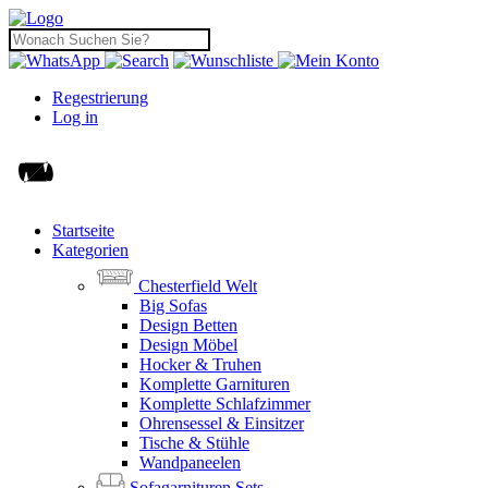
Regestrierung
Log in
Startseite
Kategorien
Chesterfield Welt
Big Sofas
Design Betten
Design Möbel
Hocker & Truhen
Komplette Garnituren
Komplette Schlafzimmer
Ohrensessel & Einsitzer
Tische & Stühle
Wandpaneelen
Sofagarnituren Sets