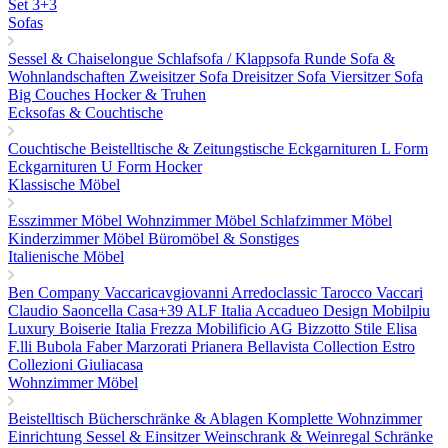
Set 3+3
Sofas
Sessel & Chaiselongue
Schlafsofa / Klappsofa
Runde Sofa &
Wohnlandschaften
Zweisitzer Sofa
Dreisitzer Sofa
Viersitzer Sofa
Big Couches
Hocker & Truhen
Ecksofas & Couchtische
Couchtische
Beistelltische & Zeitungstische
Eckgarnituren L Form
Eckgarnituren U Form
Hocker
Klassische Möbel
Esszimmer Möbel
Wohnzimmer Möbel
Schlafzimmer Möbel
Kinderzimmer Möbel
Büromöbel & Sonstiges
Italienische Möbel
Ben Company
Vaccaricavgiovanni
Arredoclassic
Tarocco Vaccari
Claudio Saoncella
Casa+39
ALF Italia
Accadueo Design
Mobilpiu
Luxury
Boiserie Italia
Frezza
Mobilificio AG
Bizzotto
Stile Elisa
F.lli Bubola
Faber
Marzorati
Prianera
Bellavista Collection
Estro
Collezioni
Giuliacasa
Wohnzimmer Möbel
Beistelltisch
Bücherschränke & Ablagen
Komplette Wohnzimmer
Einrichtung
Sessel & Einsitzer
Weinschrank & Weinregal
Schränke