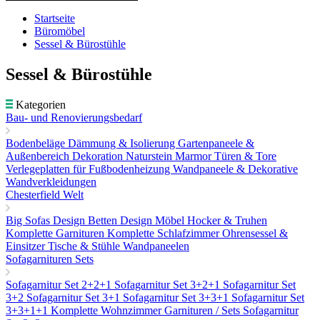
Startseite
Büromöbel
Sessel & Bürostühle
Sessel & Bürostühle
Kategorien
Bau- und Renovierungsbedarf
Bodenbeläge
Dämmung & Isolierung
Gartenpaneele &
Außenbereich Dekoration
Naturstein Marmor
Türen & Tore
Verlegeplatten für Fußbodenheizung
Wandpaneele & Dekorative
Wandverkleidungen
Chesterfield Welt
Big Sofas
Design Betten
Design Möbel
Hocker & Truhen
Komplette Garnituren
Komplette Schlafzimmer
Ohrensessel &
Einsitzer
Tische & Stühle
Wandpaneelen
Sofagarnituren Sets
Sofagarnitur Set 2+2+1
Sofagarnitur Set 3+2+1
Sofagarnitur Set
3+2
Sofagarnitur Set 3+1
Sofagarnitur Set 3+3+1
Sofagarnitur Set
3+3+1+1
Komplette Wohnzimmer Garnituren / Sets
Sofagarnitur