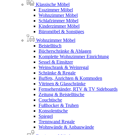
Klassische Möbel
Esszimmer Möbel
Wohnzimmer Möbel
Schlafzimmer Möbel
Kinderzimmer Möbel
Büromöbel & Sonstiges
Wohnzimmer Möbel
Beistelltisch
Bücherschränke & Ablagen
Komplette Wohnzimmer Einrichtung
Sessel & Einsitzer
Weinschrank & Weinregal
Schränke & Regale
Buffets, Anrichten & Kommoden
Vitrinen & Glasschränke
Fernseherständer, RTV & TV Sideboards
Zeitung & Beistelltische
Couchtische
Fußhocker & Truhen
Konsolentische
Spiegel
Trennwand Regale
Wohnwände & Anbauwände