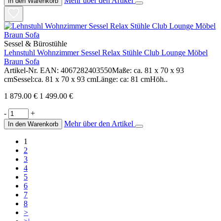
Mehr über den Artikel
In den Warenkorb
Sessel & Bürostühle
Lehnstuhl Wohnzimmer Sessel Relax Stühle Club Lounge Möbel
Braun Sofa
Artikel-Nr. EAN: 4067282403550Maße: ca. 81 x 70 x 93
cmSessel:ca. 81 x 70 x 93 cmLänge: ca: 81 cmHöh..
1 879.00 €
1 499.00 €
-
+
Mehr über den Artikel
In den Warenkorb
1
2
3
4
5
6
7
8
>