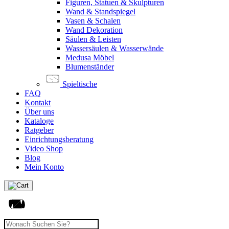
Figuren, Statuen & Skulpturen
Wand & Standspiegel
Vasen & Schalen
Wand Dekoration
Säulen & Leisten
Wassersäulen & Wasserwände
Medusa Möbel
Blumenständer
Spieltische
FAQ
Kontakt
Über uns
Kataloge
Ratgeber
Einrichtungsberatung
Video Shop
Blog
Mein Konto