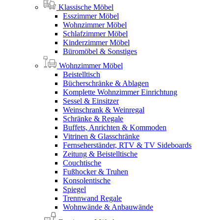
Klassische Möbel
Esszimmer Möbel
Wohnzimmer Möbel
Schlafzimmer Möbel
Kinderzimmer Möbel
Büromöbel & Sonstiges
Wohnzimmer Möbel
Beistelltisch
Bücherschränke & Ablagen
Komplette Wohnzimmer Einrichtung
Sessel & Einsitzer
Weinschrank & Weinregal
Schränke & Regale
Buffets, Anrichten & Kommoden
Vitrinen & Glasschränke
Fernseherständer, RTV & TV Sideboards
Zeitung & Beistelltische
Couchtische
Fußhocker & Truhen
Konsolentische
Spiegel
Trennwand Regale
Wohnwände & Anbauwände