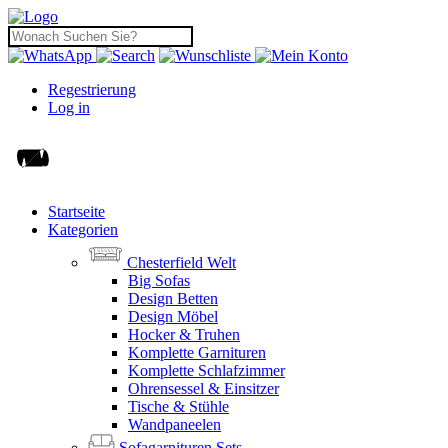
Regestrierung
Log in
Startseite
Kategorien
Chesterfield Welt
Big Sofas
Design Betten
Design Möbel
Hocker & Truhen
Komplette Garnituren
Komplette Schlafzimmer
Ohrensessel & Einsitzer
Tische & Stühle
Wandpaneelen
Sofagarnituren Sets