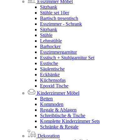
Esszimmer Möbel
Sitzbank
Stühle set 10er
Bartisch tresentisch
Esszimmer - Schrank
Sitzbank
Stühle
Lehnstühle
Barhocker
Esszimmergarnitur
Esstisch + Stuhlgarnitur Set
Esstische
Säulentische
Eckbänke
Küchensofas
Epoxid Tische
Kinderzimmer Möbel
Betten
Kommoden
Regale & Ablagen
Schreibtische & Tische
Komplette Kinderzimmer Sets
Schränke & Regale
Dekoration