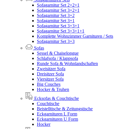
Sofagarnitur Set 2+2+1
Sofagarnitur Set 3+2+1
Sofagarnitur Set 3+2
Sofagarnitur Set 3+1
Sofagarnitur Set 3+3+1
Sofagarnitur Set 3+3+1+1
Komplette Wohnzimmer Garnituren / Sets
Sofagarnitur Set 3+3
Sofas
Sessel & Chaiselongue
Schlafsofa / Klappsofa
Runde Sofa & Wohnlandschaften
Zweisitzer Sofa
Dreisitzer Sofa
Viersitzer Sofa
Big Couches
Hocker & Truhen
Ecksofas & Couchtische
Couchtische
Beistelltische & Zeitungstische
Eckgarnituren L Form
Eckgarnituren U Form
Hocker