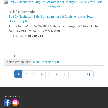
Schlafzimmer Möbel
Bett 2x Nachttisch 3 tlg. Schlafzimmer Set Designer Luxus Betten
Hotel Komplett
Article No. EAN: 4062292288272Maße:Bett:Länge: ca. 199 cmHöhe:
ca. 134 cmBreite: ca. 230 cm2x Nachtt..
11 329.00 €
10 290.00 €
-
+
In den Warenkorb
Mehr über den Artikel
1
2
3
4
5
6
7
8
>
>|
Social Media