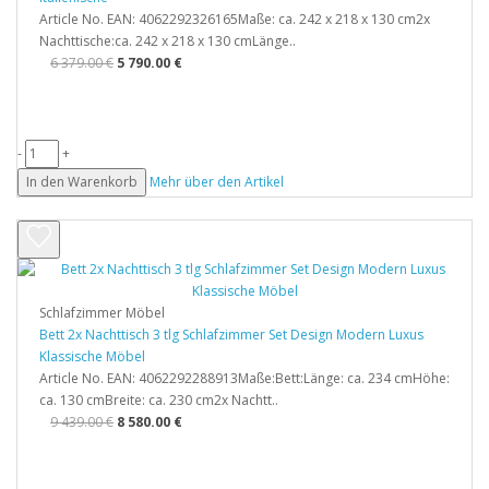
Article No. EAN: 4062292326165Maße: ca. 242 x 218 x 130 cm2x
Nachttische:ca. 242 x 218 x 130 cmLänge..
6 379.00 €
5 790.00 €
-
+
In den Warenkorb
Mehr über den Artikel
Schlafzimmer Möbel
Bett 2x Nachttisch 3 tlg Schlafzimmer Set Design Modern Luxus
Klassische Möbel
Article No. EAN: 4062292288913Maße:Bett:Länge: ca. 234 cmHöhe:
ca. 130 cmBreite: ca. 230 cm2x Nachtt..
9 439.00 €
8 580.00 €