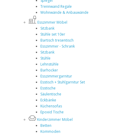
Spiegel
Trennwand Regale
Wohnwände & Anbauwände
Esszimmer Möbel
Sitzbank
Stühle set 10er
Bartisch tresentisch
Esszimmer - Schrank
Sitzbank
Stühle
Lehnstühle
Barhocker
Esszimmergarnitur
Esstisch + Stuhlgarnitur Set
Esstische
Säulentische
Eckbänke
Küchensofas
Epoxid Tische
Kinderzimmer Möbel
Betten
Kommoden