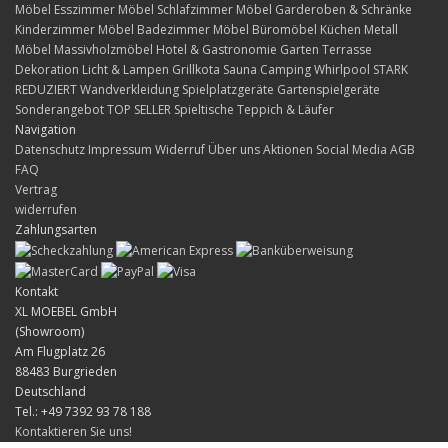
Möbel
Esszimmer Möbel
Schlafzimmer Möbel
Garderoben & Schränke
Kinderzimmer Möbel
Badezimmer Möbel
Büromöbel
Küchen
Metall
Möbel
Massivholzmöbel
Hotel & Gastronomie
Garten Terrasse
Dekoration
Licht & Lampen
Grillkota Sauna Camping Whirlpool
STARK
REDUZIERT
Wandverkleidung
Spielplatzgeräte Gartenspielgeräte
Sonderangebot
TOP SELLER
Spieltische
Teppich & Läufer
Navigation
Datenschutz
Impressum
Widerruf
Über uns
Aktionen
Social Media
AGB
FAQ
Vertrag
widerrufen
Zahlungsarten
Kontakt
XL MOEBEL GmbH
(Showroom)
Am Flugplatz 26
88483 Burgrieden
Deutschland
Tel.: +49 7392 93 78 188
Kontaktieren Sie uns!