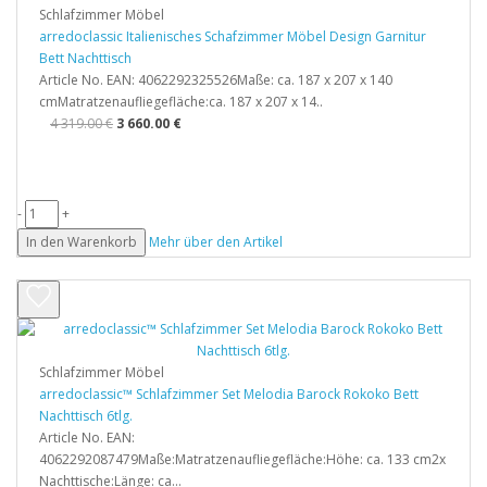
Schlafzimmer Möbel
arredoclassic Italienisches Schafzimmer Möbel Design Garnitur
Bett Nachttisch
Article No. EAN: 4062292325526Maße: ca. 187 x 207 x 140
cmMatratzenaufliegefläche:ca. 187 x 207 x 14..
4 319.00 €
3 660.00 €
-
+
In den Warenkorb
Mehr über den Artikel
Schlafzimmer Möbel
arredoclassic™ Schlafzimmer Set Melodia Barock Rokoko Bett
Nachttisch 6tlg.
Article No. EAN:
4062292087479Maße:Matratzenaufliegefläche:Höhe: ca. 133 cm2x
Nachttische:Länge: ca...