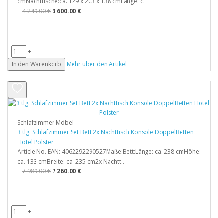
cmNachttische:ca. 129 x 203 x 138 cmLänge: c..
4 249.00 €
3 600.00 €
-
+
In den Warenkorb
Mehr über den Artikel
Schlafzimmer Möbel
3 tlg. Schlafzimmer Set Bett 2x Nachttisch Konsole DoppelBetten
Hotel Polster
Article No. EAN: 4062292290527Maße:Bett:Länge: ca. 238 cmHöhe:
ca. 133 cmBreite: ca. 235 cm2x Nachtt..
7 989.00 €
7 260.00 €
-
+