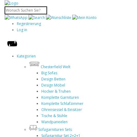
Regestrierung
Log in
Kategorien
Chesterfield Welt
Big Sofas
Design Betten
Design Möbel
Hocker & Truhen
Komplette Garnituren
Komplette Schlafzimmer
Ohrensessel & Einsitzer
Tische & Stühle
Wandpaneelen
Sofagarnituren Sets
Sofagarnitur Set 2+2+1