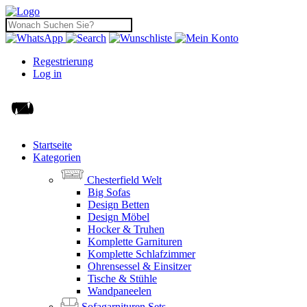
Regestrierung
Log in
Startseite
Kategorien
Chesterfield Welt
Big Sofas
Design Betten
Design Möbel
Hocker & Truhen
Komplette Garnituren
Komplette Schlafzimmer
Ohrensessel & Einsitzer
Tische & Stühle
Wandpaneelen
Sofagarnituren Sets