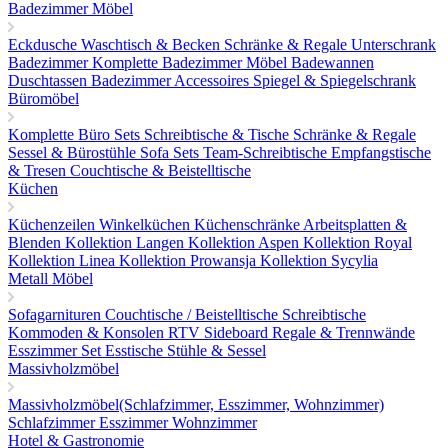
Badezimmer Möbel
Eckdusche
Waschtisch & Becken
Schränke & Regale
Unterschrank
Badezimmer
Komplette Badezimmer Möbel
Badewannen
Duschtassen
Badezimmer Accessoires
Spiegel & Spiegelschrank
Büromöbel
Komplette Büro Sets
Schreibtische & Tische
Schränke & Regale
Sessel & Bürostühle
Sofa Sets
Team-Schreibtische
Empfangstische
& Tresen
Couchtische & Beistelltische
Küchen
Küchenzeilen
Winkelküchen
Küchenschränke
Arbeitsplatten &
Blenden
Kollektion Langen
Kollektion Aspen
Kollektion Royal
Kollektion Linea
Kollektion Prowansja
Kollektion Sycylia
Metall Möbel
Sofagarnituren
Couchtische / Beistelltische
Schreibtische
Kommoden & Konsolen
RTV Sideboard
Regale & Trennwände
Esszimmer Set
Esstische
Stühle & Sessel
Massivholzmöbel
Massivholzmöbel(Schlafzimmer, Esszimmer, Wohnzimmer)
Schlafzimmer
Esszimmer
Wohnzimmer
Hotel & Gastronomie