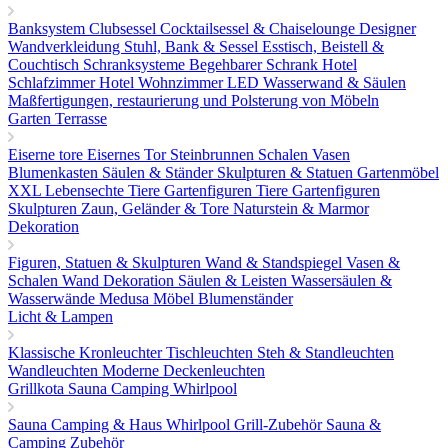
Banksystem
Clubsessel Cocktailsessel & Chaiselounge
Designer
Wandverkleidung
Stuhl, Bank & Sessel
Esstisch, Beistell &
Couchtisch
Schranksysteme Begehbarer Schrank
Hotel
Schlafzimmer
Hotel Wohnzimmer
LED Wasserwand & Säulen
Maßfertigungen, restaurierung und Polsterung von Möbeln
Garten Terrasse
Eiserne tore
Eisernes Tor
Steinbrunnen
Schalen Vasen
Blumenkasten
Säulen & Ständer
Skulpturen & Statuen
Gartenmöbel
XXL Lebensechte Tiere
Gartenfiguren Tiere
Gartenfiguren
Skulpturen
Zaun, Geländer & Tore
Naturstein & Marmor
Dekoration
Figuren, Statuen & Skulpturen
Wand & Standspiegel
Vasen &
Schalen
Wand Dekoration
Säulen & Leisten
Wassersäulen &
Wasserwände
Medusa Möbel
Blumenständer
Licht & Lampen
Klassische Kronleuchter
Tischleuchten
Steh & Standleuchten
Wandleuchten
Moderne Deckenleuchten
Grillkota Sauna Camping Whirlpool
Sauna
Camping & Haus
Whirlpool
Grill-Zubehör
Sauna &
Camping Zubehör