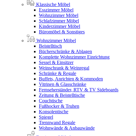
Klassische Möbel
Esszimmer Möbel
Wohnzimmer Möbel
Schlafzimmer Möbel
Kinderzimmer Möbel
Büromöbel & Sonstiges
Wohnzimmer Möbel
Beistelltisch
Bücherschränke & Ablagen
Komplette Wohnzimmer Einrichtung
Sessel & Einsitzer
Weinschrank & Weinregal
Schränke & Regale
Buffets, Anrichten & Kommoden
Vitrinen & Glasschränke
Fernseherständer, RTV & TV Sideboards
Zeitung & Beistelltische
Couchtische
Fußhocker & Truhen
Konsolentische
Spiegel
Trennwand Regale
Wohnwände & Anbauwände