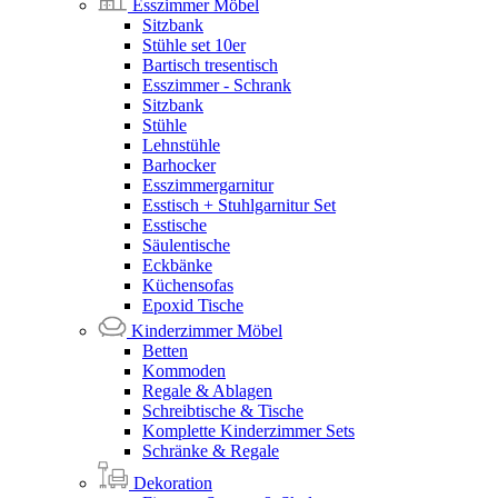
Esszimmer Möbel
Sitzbank
Stühle set 10er
Bartisch tresentisch
Esszimmer - Schrank
Sitzbank
Stühle
Lehnstühle
Barhocker
Esszimmergarnitur
Esstisch + Stuhlgarnitur Set
Esstische
Säulentische
Eckbänke
Küchensofas
Epoxid Tische
Kinderzimmer Möbel
Betten
Kommoden
Regale & Ablagen
Schreibtische & Tische
Komplette Kinderzimmer Sets
Schränke & Regale
Dekoration