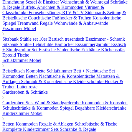
Einrichtung
Sessel & Einsitzer
Weinschrank & Weinregal
Schränke
& Regale
Buffets, Anrichten & Kommoden
Vitrinen &
Glasschränke
Fernseherständer, RTV & TV Sideboards
Zeitung &
Beistelltische
Couchtische
Fußhocker & Truhen
Konsolentische
Spiegel
Trennwand Regale
Wohnwände & Anbauwände
Esszimmer Möbel
Sitzbank
Stühle set 10er
Bartisch tresentisch
Esszimmer - Schrank
Sitzbank
Stühle
Lehnstühle
Barhocker
Esszimmergarnitur
Esstisch
+ Stuhlgarnitur Set
Esstische
Säulentische
Eckbänke
Küchensofas
Epoxid Tische
Schlafzimmer Möbel
Beistelltisch
Komplette Schlafzimmer
Bett + Nachttische Set
Kommoden
Betten
Nachttische & Konsolentische
Matratzen &
Auflagen
Schmink & Konsolentische
Kleiderschränke
Hocker &
Truhen
Lattenroste
Garderoben & Schränke
Garderoben Sets
Wand & Standgarderobe
Kommoden & Konsolen
Schuhschränke & Kommoden
Spiegel
Begehbare Kleiderschränke
Kinderzimmer Möbel
Betten
Kommoden
Regale & Ablagen
Schreibtische & Tische
Komplette Kinderzimmer Sets
Schränke & Regale