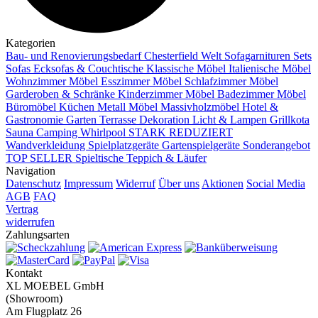
Kategorien
Bau- und Renovierungsbedarf
Chesterfield Welt
Sofagarnituren Sets
Sofas
Ecksofas & Couchtische
Klassische Möbel
Italienische Möbel
Wohnzimmer Möbel
Esszimmer Möbel
Schlafzimmer Möbel
Garderoben & Schränke
Kinderzimmer Möbel
Badezimmer Möbel
Büromöbel
Küchen
Metall Möbel
Massivholzmöbel
Hotel &
Gastronomie
Garten Terrasse
Dekoration
Licht & Lampen
Grillkota
Sauna Camping Whirlpool
STARK REDUZIERT
Wandverkleidung
Spielplatzgeräte Gartenspielgeräte
Sonderangebot
TOP SELLER
Spieltische
Teppich & Läufer
Navigation
Datenschutz
Impressum
Widerruf
Über uns
Aktionen
Social Media
AGB
FAQ
Vertrag
widerrufen
Zahlungsarten
Kontakt
XL MOEBEL GmbH
(Showroom)
Am Flugplatz 26