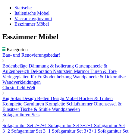
Startseite
Italienische Möbel
Vaccaricavgiovanni
Esszimmer Möbel
Esszimmer Möbel
Kategorien
Bau- und Renovierungsbedarf
Bodenbeläge
Dämmung & Isolierung
Gartenpaneele &
Außenbereich Dekoration
Naturstein Marmor
Türen & Tore
Verlegeplatten für Fußbodenheizung
Wandpaneele & Dekorative
Wandverkleidungen
Chesterfield Welt
Big Sofas
Design Betten
Design Möbel
Hocker & Truhen
Komplette Garnituren
Komplette Schlafzimmer
Ohrensessel &
Einsitzer
Tische & Stühle
Wandpaneelen
Sofagarnituren Sets
Sofagarnitur Set 2+2+1
Sofagarnitur Set 3+2+1
Sofagarnitur Set
3+2
Sofagarnitur Set 3+1
Sofagarnitur Set 3+3+1
Sofagarnitur Set