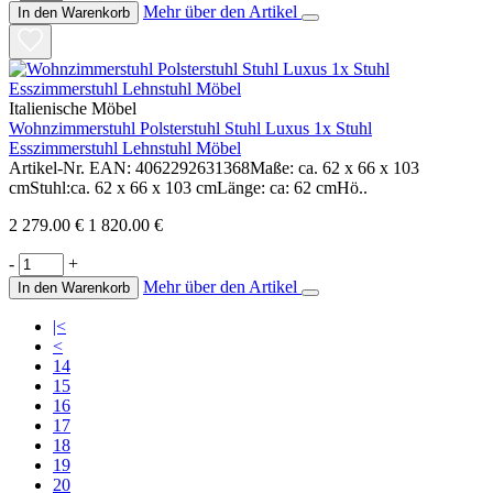
Mehr über den Artikel
In den Warenkorb
Italienische Möbel
Wohnzimmerstuhl Polsterstuhl Stuhl Luxus 1x Stuhl
Esszimmerstuhl Lehnstuhl Möbel
Artikel-Nr. EAN: 4062292631368Maße: ca. 62 x 66 x 103
cmStuhl:ca. 62 x 66 x 103 cmLänge: ca: 62 cmHö..
2 279.00 €
1 820.00 €
-
+
Mehr über den Artikel
In den Warenkorb
|<
<
14
15
16
17
18
19
20