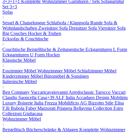
3+3+1+1
Komplette Wohnzimmer Garnituren / Sets
Sofagarnitur
Set 3+3
Sofas
Sessel & Chaiselongue
Schlafsofa / Klappsofa
Runde Sofa &
Wohnlandschaften
Zweisitzer Sofa
Dreisitzer Sofa
Viersitzer Sofa
Big Couches
Hocker & Truhen
Ecksofas & Couchtische
Couchtische
Beistelltische & Zeitungstische
Eckgarnituren L Form
Eckgarnituren U Form
Hocker
Klassische Möbel
Esszimmer Möbel
Wohnzimmer Möbel
Schlafzimmer Möbel
Kinderzimmer Möbel
Büromöbel & Sonstiges
Italienische Möbel
Ben Company
Vaccaricavgiovanni
Arredoclassic
Tarocco Vaccari
Claudio Saoncella
Casa+39
ALF Italia
Accadueo Design
Mobilpiu
Luxury
Boiserie Italia
Frezza
Mobilificio AG
Bizzotto
Stile Elisa
F.lli Bubola
Faber
Marzorati
Prianera
Bellavista Collection
Estro
Collezioni
Giuliacasa
Wohnzimmer Möbel
Beistelltisch
Bücherschränke & Ablagen
Komplette Wohnzimmer