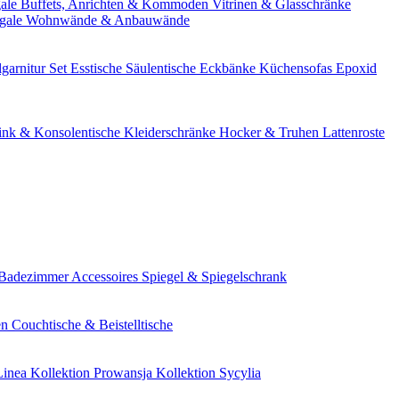
gale
Buffets, Anrichten & Kommoden
Vitrinen & Glasschränke
gale
Wohnwände & Anbauwände
lgarnitur Set
Esstische
Säulentische
Eckbänke
Küchensofas
Epoxid
nk & Konsolentische
Kleiderschränke
Hocker & Truhen
Lattenroste
Badezimmer Accessoires
Spiegel & Spiegelschrank
en
Couchtische & Beistelltische
Linea
Kollektion Prowansja
Kollektion Sycylia