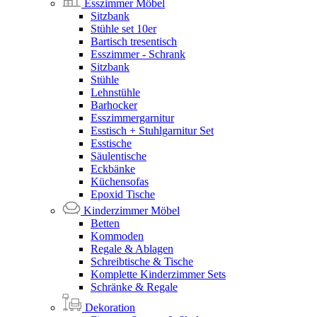
Esszimmer Möbel
Sitzbank
Stühle set 10er
Bartisch tresentisch
Esszimmer - Schrank
Sitzbank
Stühle
Lehnstühle
Barhocker
Esszimmergarnitur
Esstisch + Stuhlgarnitur Set
Esstische
Säulentische
Eckbänke
Küchensofas
Epoxid Tische
Kinderzimmer Möbel
Betten
Kommoden
Regale & Ablagen
Schreibtische & Tische
Komplette Kinderzimmer Sets
Schränke & Regale
Dekoration