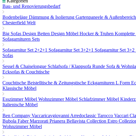
Kategorien
Bau- und Renovierungsbedarf
Bodenbeläge
Dämmung & Isolierung
Gartenpaneele & Außenbereic
Chesterfield Welt
Big Sofas
Design Betten
Design Möbel
Hocker & Truhen
Komplette
Sofagarnituren Sets
Sofagarnitur Set 2+2+1
Sofagarnitur Set 3+2+1
Sofagarnitur Set 3+2
Sofas
Sessel & Chaiselongue
Schlafsofa / Klappsofa
Runde Sofa & Wohnla
Ecksofas & Couchtische
Couchtische
Beistelltische & Zeitungstische
Eckgarnituren L Form
Ec
Klassische Möbel
Esszimmer Möbel
Wohnzimmer Möbel
Schlafzimmer Möbel
Kinder
Italienische Möbel
Ben Company
Vaccaricavgiovanni
Arredoclassic
Tarocco Vaccari
Cla
Bubola
Faber
Marzorati
Prianera
Bellavista Collection
Estro Collezio
Wohnzimmer Möbel