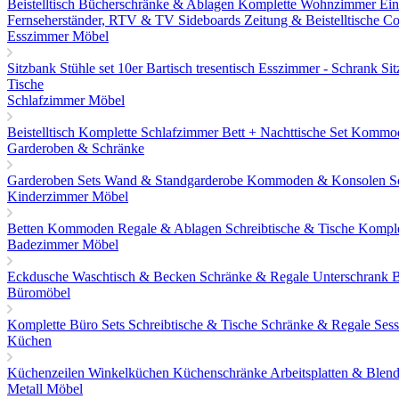
Beistelltisch
Bücherschränke & Ablagen
Komplette Wohnzimmer Ein
Fernseherständer, RTV & TV Sideboards
Zeitung & Beistelltische
Co
Esszimmer Möbel
Sitzbank
Stühle set 10er
Bartisch tresentisch
Esszimmer - Schrank
Si
Tische
Schlafzimmer Möbel
Beistelltisch
Komplette Schlafzimmer
Bett + Nachttische Set
Kommo
Garderoben & Schränke
Garderoben Sets
Wand & Standgarderobe
Kommoden & Konsolen
S
Kinderzimmer Möbel
Betten
Kommoden
Regale & Ablagen
Schreibtische & Tische
Komple
Badezimmer Möbel
Eckdusche
Waschtisch & Becken
Schränke & Regale
Unterschrank
Büromöbel
Komplette Büro Sets
Schreibtische & Tische
Schränke & Regale
Sess
Küchen
Küchenzeilen
Winkelküchen
Küchenschränke
Arbeitsplatten & Blen
Metall Möbel