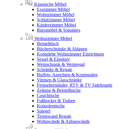
Klassische Möbel
Esszimmer Möbel
Wohnzimmer Möbel
Schlafzimmer Möbel
Kinderzimmer Möbel
Büromöbel & Sonstiges
Wohnzimmer Möbel
Beistelltisch
Bücherschränke & Ablagen
Komplette Wohnzimmer Einrichtung
Sessel & Einsitzer
Weinschrank & Weinregal
Schränke & Regale
Buffets, Anrichten & Kommoden
Vitrinen & Glasschränke
Fernseherständer, RTV & TV Sideboards
Zeitung & Beistelltische
Couchtische
Fußhocker & Truhen
Konsolentische
Spiegel
Trennwand Regale
Wohnwände & Anbauwände