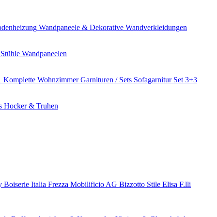
bodenheizung
Wandpaneele & Dekorative Wandverkleidungen
 Stühle
Wandpaneelen
1
Komplette Wohnzimmer Garnituren / Sets
Sofagarnitur Set 3+3
es
Hocker & Truhen
ry
Boiserie Italia
Frezza
Mobilificio AG
Bizzotto
Stile Elisa
F.lli