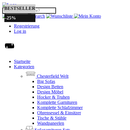
BESTSELLER
–25%
Regestrierung
Log in
Startseite
Kategorien
Chesterfield Welt
Big Sofas
Design Betten
Design Möbel
Hocker & Truhen
Komplette Garnituren
Komplette Schlafzimmer
Ohrensessel & Einsitzer
Tische & Stühle
Wandpaneelen
Sofagarnituren Sets