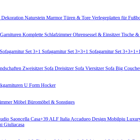
h Dekoration
Naturstein Marmor
Türen & Tore
Verlegeplatten für Fuß
 Garnituren
Komplette Schlafzimmer
Ohrensessel & Einsitzer
Tische &
Sofagarnitur Set 3+1
Sofagarnitur Set 3+3+1
Sofagarnitur Set 3+3+1+
ndschaften
Zweisitzer Sofa
Dreisitzer Sofa
Viersitzer Sofa
Big Couch
kgarnituren U Form
Hocker
zimmer Möbel
Büromöbel & Sonstiges
udio Saoncella
Casa+39
ALF Italia
Accadueo Design
Mobilpiu Luxu
ni
Giuliacasa