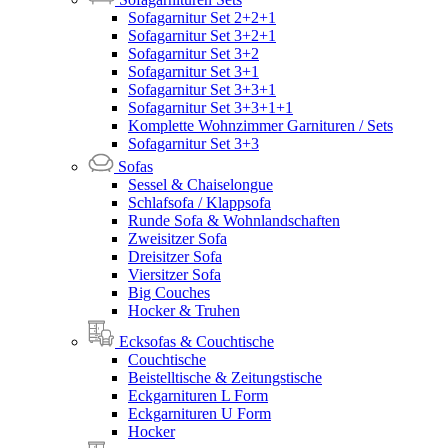
Sofagarnitur Set 2+2+1
Sofagarnitur Set 3+2+1
Sofagarnitur Set 3+2
Sofagarnitur Set 3+1
Sofagarnitur Set 3+3+1
Sofagarnitur Set 3+3+1+1
Komplette Wohnzimmer Garnituren / Sets
Sofagarnitur Set 3+3
Sofas
Sessel & Chaiselongue
Schlafsofa / Klappsofa
Runde Sofa & Wohnlandschaften
Zweisitzer Sofa
Dreisitzer Sofa
Viersitzer Sofa
Big Couches
Hocker & Truhen
Ecksofas & Couchtische
Couchtische
Beistelltische & Zeitungstische
Eckgarnituren L Form
Eckgarnituren U Form
Hocker