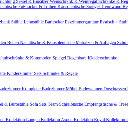
richtung
Sessel & Einsitzer
Weinschrank & Weinregal
Schränke & Re
uchtische
Fußhocker & Truhen
Konsolentische
Spiegel
Trennwand Re
tzbank
Stühle
Lehnstühle
Barhocker
Esszimmergarnitur
Esstisch + Stuh
den
Betten
Nachttische & Konsolentische
Matratzen & Auflagen
Schmi
chuhschränke & Kommoden
Spiegel
Begehbare Kleiderschränke
tte Kinderzimmer Sets
Schränke & Regale
 Badezimmer
Komplette Badezimmer Möbel
Badewannen
Duschtassen
el & Bürostühle
Sofa Sets
Team-Schreibtische
Empfangstische & Tres
den
Kollektion Langen
Kollektion Aspen
Kollektion Royal
Kollektion 