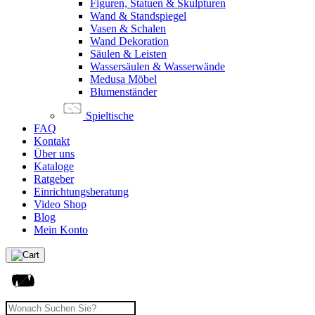
Figuren, Statuen & Skulpturen
Wand & Standspiegel
Vasen & Schalen
Wand Dekoration
Säulen & Leisten
Wassersäulen & Wasserwände
Medusa Möbel
Blumenständer
Spieltische
FAQ
Kontakt
Über uns
Kataloge
Ratgeber
Einrichtungsberatung
Video Shop
Blog
Mein Konto