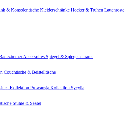
nk & Konsolentische
Kleiderschränke
Hocker & Truhen
Lattenroste
Badezimmer Accessoires
Spiegel & Spiegelschrank
en
Couchtische & Beistelltische
Linea
Kollektion Prowansja
Kollektion Sycylia
stische
Stühle & Sessel