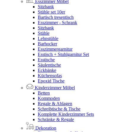
Esszimmer Möbel
Sitzbank
Stühle set 10er
Bartisch tresentisch
Esszimmer - Schrank
Sitzbank
Stühle
Lehnstühle
Barhocker
Esszimmergarnitur
Esstisch + Stuhlgarnitur Set
Esstische
Säulentische
Eckbänke
Küchensofas
Epoxid Tische
Kinderzimmer Möbel
Betten
Kommoden
Regale & Ablagen
Schreibtische & Tische
Komplette Kinderzimmer Sets
Schränke & Regale
Dekoration