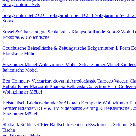
Sofagarnituren Sets
Sofagarnitur Set 2+2+1
Sofagarnitur Set 3+2+1
Sofagarnitur Set 3+2
Sofas
Sessel & Chaiselongue
Schlafsofa / Klappsofa
Runde Sofa & Wohnla
Ecksofas & Couchtische
Couchtische
Beistelltische & Zeitungstische
Eckgarnituren L Form
Ec
Klassische Möbel
Esszimmer Möbel
Wohnzimmer Möbel
Schlafzimmer Möbel
Kinder
Italienische Möbel
Ben Company
Vaccaricavgiovanni
Arredoclassic
Tarocco Vaccari
Cla
Bubola
Faber
Marzorati
Prianera
Bellavista Collection
Estro Collezio
Wohnzimmer Möbel
Beistelltisch
Bücherschränke & Ablagen
Komplette Wohnzimmer Ein
Fernseherständer, RTV & TV Sideboards
Zeitung & Beistelltische
Co
Esszimmer Möbel
Sitzbank
Stühle set 10er
Bartisch tresentisch
Esszimmer - Schrank
Si
Tische
Schlafzimmer Möbel