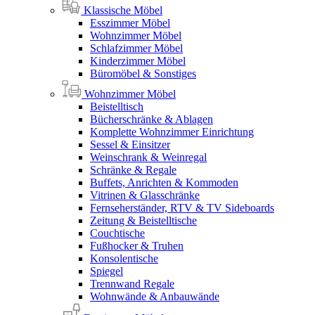
Klassische Möbel
Esszimmer Möbel
Wohnzimmer Möbel
Schlafzimmer Möbel
Kinderzimmer Möbel
Büromöbel & Sonstiges
Wohnzimmer Möbel
Beistelltisch
Bücherschränke & Ablagen
Komplette Wohnzimmer Einrichtung
Sessel & Einsitzer
Weinschrank & Weinregal
Schränke & Regale
Buffets, Anrichten & Kommoden
Vitrinen & Glasschränke
Fernseherständer, RTV & TV Sideboards
Zeitung & Beistelltische
Couchtische
Fußhocker & Truhen
Konsolentische
Spiegel
Trennwand Regale
Wohnwände & Anbauwände