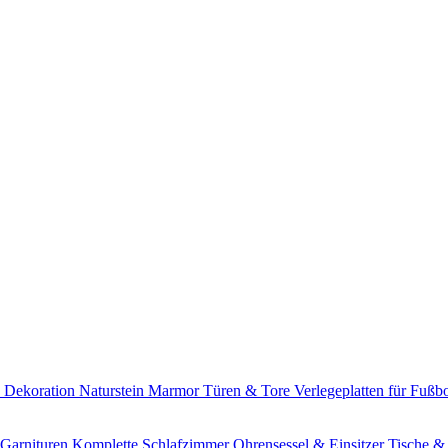
h Dekoration
Naturstein Marmor
Türen & Tore
Verlegeplatten für Fuß
 Garnituren
Komplette Schlafzimmer
Ohrensessel & Einsitzer
Tische &