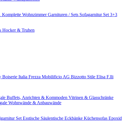
1
Komplette Wohnzimmer Garnituren / Sets
Sofagarnitur Set 3+3
es
Hocker & Truhen
ry
Boiserie Italia
Frezza
Mobilificio AG
Bizzotto
Stile Elisa
F.lli
gale
Buffets, Anrichten & Kommoden
Vitrinen & Glasschränke
gale
Wohnwände & Anbauwände
lgarnitur Set
Esstische
Säulentische
Eckbänke
Küchensofas
Epoxid