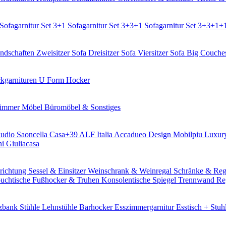
Sofagarnitur Set 3+1
Sofagarnitur Set 3+3+1
Sofagarnitur Set 3+3+1+
ndschaften
Zweisitzer Sofa
Dreisitzer Sofa
Viersitzer Sofa
Big Couch
kgarnituren U Form
Hocker
zimmer Möbel
Büromöbel & Sonstiges
udio Saoncella
Casa+39
ALF Italia
Accadueo Design
Mobilpiu Luxu
ni
Giuliacasa
richtung
Sessel & Einsitzer
Weinschrank & Weinregal
Schränke & Re
uchtische
Fußhocker & Truhen
Konsolentische
Spiegel
Trennwand Re
tzbank
Stühle
Lehnstühle
Barhocker
Esszimmergarnitur
Esstisch + Stuh