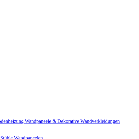
bodenheizung
Wandpaneele & Dekorative Wandverkleidungen
 Stühle
Wandpaneelen