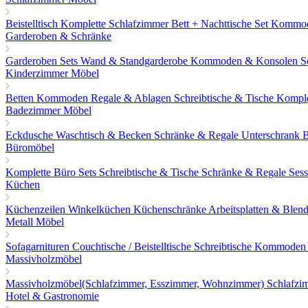
Beistelltisch
Komplette Schlafzimmer
Bett + Nachttische Set
Kommo
Garderoben & Schränke
Garderoben Sets
Wand & Standgarderobe
Kommoden & Konsolen
S
Kinderzimmer Möbel
Betten
Kommoden
Regale & Ablagen
Schreibtische & Tische
Komple
Badezimmer Möbel
Eckdusche
Waschtisch & Becken
Schränke & Regale
Unterschrank
Büromöbel
Komplette Büro Sets
Schreibtische & Tische
Schränke & Regale
Sess
Küchen
Küchenzeilen
Winkelküchen
Küchenschränke
Arbeitsplatten & Blen
Metall Möbel
Sofagarnituren
Couchtische / Beistelltische
Schreibtische
Kommoden 
Massivholzmöbel
Massivholzmöbel(Schlafzimmer, Esszimmer, Wohnzimmer)
Schlafz
Hotel & Gastronomie