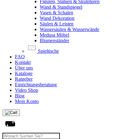
Figuren, Statuen & Skulpturen
Wand & Standspiegel
Vasen & Schalen
Wand Dekoration
Säulen & Leisten
Wassersäulen & Wasserwände
Medusa Möbel
Blumenständer
Spieltische
FAQ
Kontakt
Über uns
Kataloge
Ratgeber
Einrichtungsberatung
Video Shop
Blog
Mein Konto