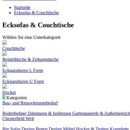
Startseite
Ecksofas & Couchtische
Ecksofas & Couchtische
Wählen Sie eine Unterkategorie
Couchtische
Beistelltische & Zeitungstische
Eckgarnituren L Form
Eckgarnituren U Form
Hocker
Kategorien
Bau- und Renovierungsbedarf
Bodenbeläge
Dämmung & Isolierung
Gartenpaneele & Außenbereic
Chesterfield Welt
Big Sofas
Design Betten
Design Möbel
Hocker & Truhen
Komplette