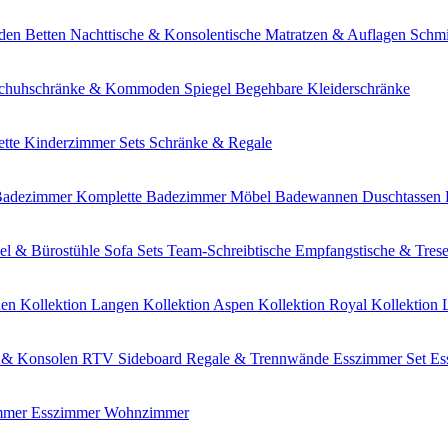
den
Betten
Nachttische & Konsolentische
Matratzen & Auflagen
Schmi
chuhschränke & Kommoden
Spiegel
Begehbare Kleiderschränke
tte Kinderzimmer Sets
Schränke & Regale
 Badezimmer
Komplette Badezimmer Möbel
Badewannen
Duschtassen
el & Bürostühle
Sofa Sets
Team-Schreibtische
Empfangstische & Tres
den
Kollektion Langen
Kollektion Aspen
Kollektion Royal
Kollektion 
& Konsolen
RTV Sideboard
Regale & Trennwände
Esszimmer Set
Es
immer
Esszimmer
Wohnzimmer