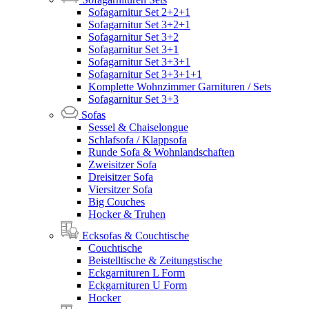
Sofagarnitur Set 2+2+1
Sofagarnitur Set 3+2+1
Sofagarnitur Set 3+2
Sofagarnitur Set 3+1
Sofagarnitur Set 3+3+1
Sofagarnitur Set 3+3+1+1
Komplette Wohnzimmer Garnituren / Sets
Sofagarnitur Set 3+3
Sofas
Sessel & Chaiselongue
Schlafsofa / Klappsofa
Runde Sofa & Wohnlandschaften
Zweisitzer Sofa
Dreisitzer Sofa
Viersitzer Sofa
Big Couches
Hocker & Truhen
Ecksofas & Couchtische
Couchtische
Beistelltische & Zeitungstische
Eckgarnituren L Form
Eckgarnituren U Form
Hocker