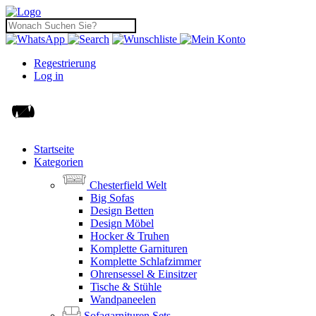
Regestrierung
Log in
Startseite
Kategorien
Chesterfield Welt
Big Sofas
Design Betten
Design Möbel
Hocker & Truhen
Komplette Garnituren
Komplette Schlafzimmer
Ohrensessel & Einsitzer
Tische & Stühle
Wandpaneelen
Sofagarnituren Sets