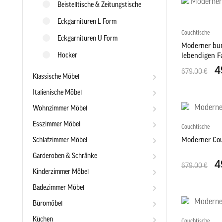
Beistelltische & Zeitungstische
Eckgarnituren L Form
Couchtische
Eckgarnituren U Form
Moderner bun
Hocker
lebendigen F
4
679.00 €
Klassische Möbel
Italienische Möbel
Wohnzimmer Möbel
Esszimmer Möbel
Couchtische
Schlafzimmer Möbel
Moderner Cou
Garderoben & Schränke
4
679.00 €
Kinderzimmer Möbel
Badezimmer Möbel
Büromöbel
Küchen
Couchtische