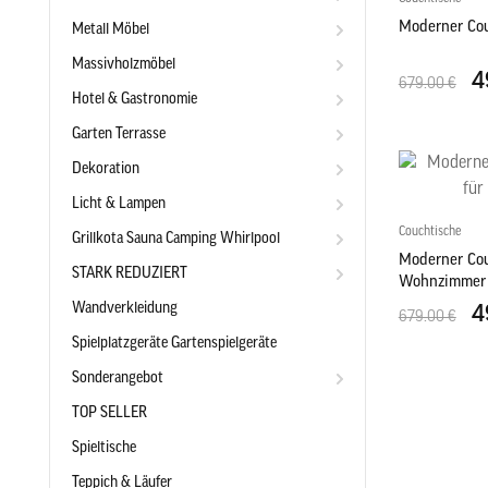
Moderner Cou
Metall Möbel
Massivholzmöbel
4
679.00 €
Hotel & Gastronomie
Garten Terrasse
Dekoration
Licht & Lampen
Couchtische
Grillkota Sauna Camping Whirlpool
Moderner Cou
STARK REDUZIERT
Wohnzimmer 
Wandverkleidung
4
679.00 €
Spielplatzgeräte Gartenspielgeräte
Sonderangebot
TOP SELLER
Spieltische
Teppich & Läufer