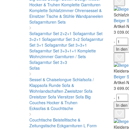
Hocker & Truhen
Komplette Garnituren
Komplette Schlafzimmer
Ohrensessel &
Schlafz
Einsitzer
Tische & Stühle
Wandpaneelen
Beiger 
Sofagarnituren Sets
Artikel
3 039.0
Sofagarnitur Set 2+2+1
Sofagarnitur Set
3+2+1
Sofagarnitur Set 3+2
Sofagarnitur
-
Set 3+1
Sofagarnitur Set 3+3+1
In den
Sofagarnitur Set 3+3+1+1
Komplette
Wohnzimmer Garnituren / Sets
Sofagarnitur Set 3+3
Sofas
Kleider
Beiger 
Sessel & Chaiselongue
Schlafsofa /
Artikel
Klappsofa
Runde Sofa &
3 699.0
Wohnlandschaften
Zweisitzer Sofa
Dreisitzer Sofa
Viersitzer Sofa
Big
-
Couches
Hocker & Truhen
In den
Ecksofas & Couchtische
Couchtische
Beistelltische &
Zeitungstische
Eckgarnituren L Form
Kleider