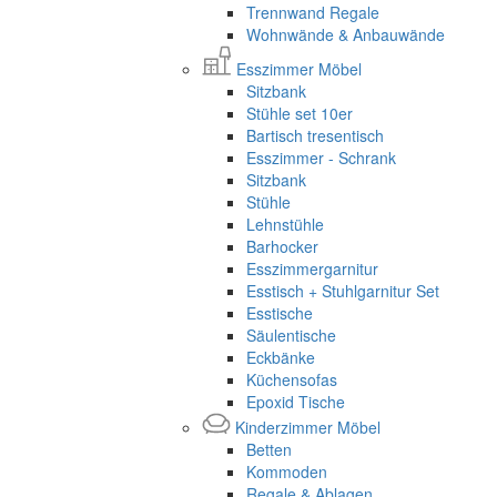
Trennwand Regale
Wohnwände & Anbauwände
Esszimmer Möbel
Sitzbank
Stühle set 10er
Bartisch tresentisch
Esszimmer - Schrank
Sitzbank
Stühle
Lehnstühle
Barhocker
Esszimmergarnitur
Esstisch + Stuhlgarnitur Set
Esstische
Säulentische
Eckbänke
Küchensofas
Epoxid Tische
Kinderzimmer Möbel
Betten
Kommoden
Regale & Ablagen