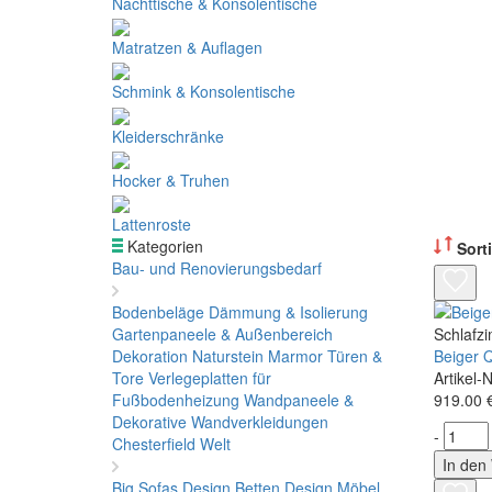
Nachttische & Konsolentische
Matratzen & Auflagen
Schmink & Konsolentische
Kleiderschränke
Hocker & Truhen
Lattenroste
Kategorien
Sorti
Bau- und Renovierungsbedarf
Bodenbeläge
Dämmung & Isolierung
Gartenpaneele & Außenbereich
Schlafz
Dekoration
Naturstein Marmor
Türen &
Beiger 
Tore
Verlegeplatten für
Artikel-
Fußbodenheizung
Wandpaneele &
919.00 
Dekorative Wandverkleidungen
-
Chesterfield Welt
In den
Big Sofas
Design Betten
Design Möbel