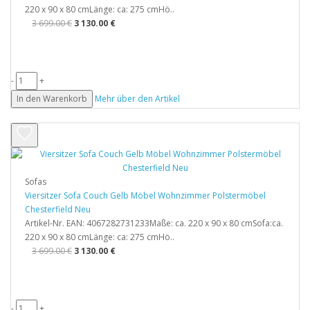
220 x 90 x 80 cmLänge: ca: 275 cmHö..
3 699.00 €
3 130.00 €
-
+
In den Warenkorb
Mehr über den Artikel
Sofas
Viersitzer Sofa Couch Gelb Möbel Wohnzimmer Polstermöbel
Chesterfield Neu
Artikel-Nr. EAN: 4067282731233Maße: ca. 220 x 90 x 80 cmSofa:ca.
220 x 90 x 80 cmLänge: ca: 275 cmHö..
3 699.00 €
3 130.00 €
-
+