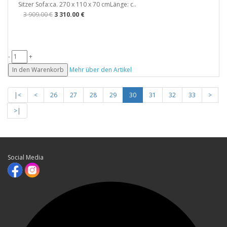
Sitzer Sofa:ca. 270 x 110 x 70 cmLänge: c..
3 909.00 €
3 310.00 €
-
+
In den Warenkorb
Mehr über den Artikel
|<
<
26
27
28
29
30
31
32
33
>
>|
Social Media