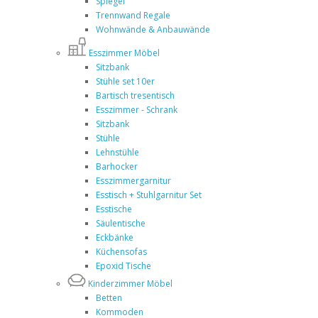
Spiegel
Trennwand Regale
Wohnwände & Anbauwände
Esszimmer Möbel
Sitzbank
Stühle set 10er
Bartisch tresentisch
Esszimmer - Schrank
Sitzbank
Stühle
Lehnstühle
Barhocker
Esszimmergarnitur
Esstisch + Stuhlgarnitur Set
Esstische
Säulentische
Eckbänke
Küchensofas
Epoxid Tische
Kinderzimmer Möbel
Betten
Kommoden