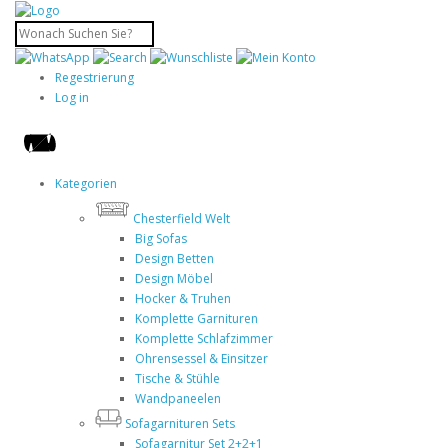
Regestrierung
Log in
Kategorien
Chesterfield Welt
Big Sofas
Design Betten
Design Möbel
Hocker & Truhen
Komplette Garnituren
Komplette Schlafzimmer
Ohrensessel & Einsitzer
Tische & Stühle
Wandpaneelen
Sofagarnituren Sets
Sofagarnitur Set 2+2+1