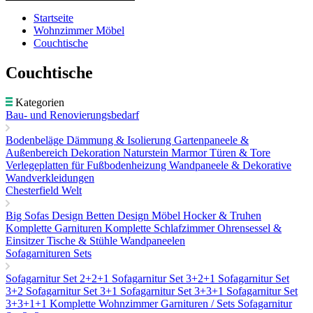
Startseite
Wohnzimmer Möbel
Couchtische
Couchtische
Kategorien
Bau- und Renovierungsbedarf
Bodenbeläge
Dämmung & Isolierung
Gartenpaneele &
Außenbereich Dekoration
Naturstein Marmor
Türen & Tore
Verlegeplatten für Fußbodenheizung
Wandpaneele & Dekorative
Wandverkleidungen
Chesterfield Welt
Big Sofas
Design Betten
Design Möbel
Hocker & Truhen
Komplette Garnituren
Komplette Schlafzimmer
Ohrensessel &
Einsitzer
Tische & Stühle
Wandpaneelen
Sofagarnituren Sets
Sofagarnitur Set 2+2+1
Sofagarnitur Set 3+2+1
Sofagarnitur Set
3+2
Sofagarnitur Set 3+1
Sofagarnitur Set 3+3+1
Sofagarnitur Set
3+3+1+1
Komplette Wohnzimmer Garnituren / Sets
Sofagarnitur