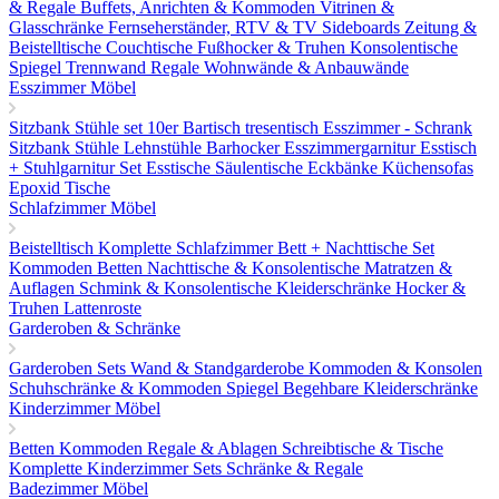
& Regale
Buffets, Anrichten & Kommoden
Vitrinen &
Glasschränke
Fernseherständer, RTV & TV Sideboards
Zeitung &
Beistelltische
Couchtische
Fußhocker & Truhen
Konsolentische
Spiegel
Trennwand Regale
Wohnwände & Anbauwände
Esszimmer Möbel
Sitzbank
Stühle set 10er
Bartisch tresentisch
Esszimmer - Schrank
Sitzbank
Stühle
Lehnstühle
Barhocker
Esszimmergarnitur
Esstisch
+ Stuhlgarnitur Set
Esstische
Säulentische
Eckbänke
Küchensofas
Epoxid Tische
Schlafzimmer Möbel
Beistelltisch
Komplette Schlafzimmer
Bett + Nachttische Set
Kommoden
Betten
Nachttische & Konsolentische
Matratzen &
Auflagen
Schmink & Konsolentische
Kleiderschränke
Hocker &
Truhen
Lattenroste
Garderoben & Schränke
Garderoben Sets
Wand & Standgarderobe
Kommoden & Konsolen
Schuhschränke & Kommoden
Spiegel
Begehbare Kleiderschränke
Kinderzimmer Möbel
Betten
Kommoden
Regale & Ablagen
Schreibtische & Tische
Komplette Kinderzimmer Sets
Schränke & Regale
Badezimmer Möbel