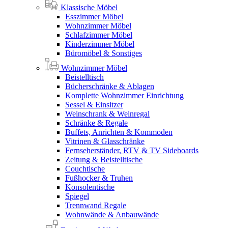
Klassische Möbel
Esszimmer Möbel
Wohnzimmer Möbel
Schlafzimmer Möbel
Kinderzimmer Möbel
Büromöbel & Sonstiges
Wohnzimmer Möbel
Beistelltisch
Bücherschränke & Ablagen
Komplette Wohnzimmer Einrichtung
Sessel & Einsitzer
Weinschrank & Weinregal
Schränke & Regale
Buffets, Anrichten & Kommoden
Vitrinen & Glasschränke
Fernseherständer, RTV & TV Sideboards
Zeitung & Beistelltische
Couchtische
Fußhocker & Truhen
Konsolentische
Spiegel
Trennwand Regale
Wohnwände & Anbauwände