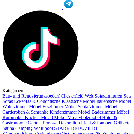
Kategorien
Bau- und Renovierungsbedarf
Chesterfield Welt
Sofagarnituren Sets
Sofas
Ecksofas & Couchtische
Klassische Möbel
Italienische Möbel
Wohnzimmer Möbel
Esszimmer Möbel
Schlafzimmer Möbel
Garderoben & Schränke
Kinderzimmer Möbel
Badezimmer Möbel
Büromöbel
Küchen
Metall Möbel
Massivholzmöbel
Hotel &
Gastronomie
Garten Terrasse
Dekoration
Licht & Lampen
Grillkota
Sauna Camping Whirlpool
STARK REDUZIERT
Wandverkleidung
Spielplatzgeräte Gartenspielgeräte
Sonderangebot