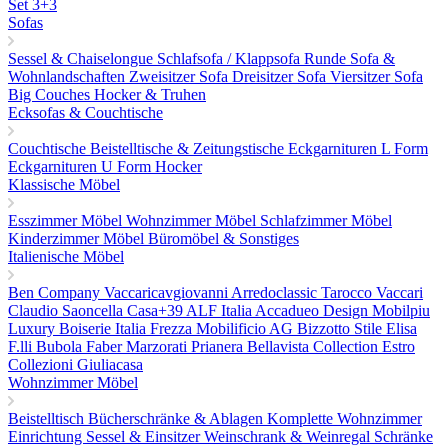
Set 3+3
Sofas
Sessel & Chaiselongue
Schlafsofa / Klappsofa
Runde Sofa &
Wohnlandschaften
Zweisitzer Sofa
Dreisitzer Sofa
Viersitzer Sofa
Big Couches
Hocker & Truhen
Ecksofas & Couchtische
Couchtische
Beistelltische & Zeitungstische
Eckgarnituren L Form
Eckgarnituren U Form
Hocker
Klassische Möbel
Esszimmer Möbel
Wohnzimmer Möbel
Schlafzimmer Möbel
Kinderzimmer Möbel
Büromöbel & Sonstiges
Italienische Möbel
Ben Company
Vaccaricavgiovanni
Arredoclassic
Tarocco Vaccari
Claudio Saoncella
Casa+39
ALF Italia
Accadueo Design
Mobilpiu
Luxury
Boiserie Italia
Frezza
Mobilificio AG
Bizzotto
Stile Elisa
F.lli Bubola
Faber
Marzorati
Prianera
Bellavista Collection
Estro
Collezioni
Giuliacasa
Wohnzimmer Möbel
Beistelltisch
Bücherschränke & Ablagen
Komplette Wohnzimmer
Einrichtung
Sessel & Einsitzer
Weinschrank & Weinregal
Schränke