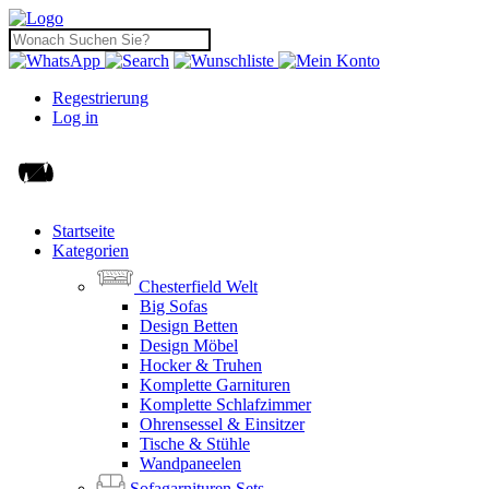
Regestrierung
Log in
Startseite
Kategorien
Chesterfield Welt
Big Sofas
Design Betten
Design Möbel
Hocker & Truhen
Komplette Garnituren
Komplette Schlafzimmer
Ohrensessel & Einsitzer
Tische & Stühle
Wandpaneelen
Sofagarnituren Sets