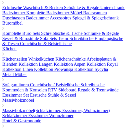
Eckdusche
Waschtisch & Becken
Schränke & Regale
Unterschrank
Badezimmer
Komplette Badezimmer Möbel
Badewannen
Duschtassen
Badezimmer Accessoires
Spiegel & Spiegelschrank
Büromöbel
Komplette Büro Sets
Schreibtische & Tische
Schränke & Regale
Sessel & Bürostühle
Sofa Sets
Team-Schreibtische
Empfangstische
& Tresen
Couchtische & Beistelltische
Küchen
Küchenzeilen
Winkelküchen
Küchenschränke
Arbeitsplatten &
Blenden
Kollektion Langen
Kollektion Aspen
Kollektion Royal
Kollektion Linea
Kollektion Prowansja
Kollektion Sycylia
Metall Möbel
Sofagarnituren
Couchtische / Beistelltische
Schreibtische
Kommoden & Konsolen
RTV Sideboard
Regale & Trennwände
Esszimmer Set
Esstische
Stühle & Sessel
Massivholzmöbel
Massivholzmöbel(Schlafzimmer, Esszimmer, Wohnzimmer)
Schlafzimmer
Esszimmer
Wohnzimmer
Hotel & Gastronomie