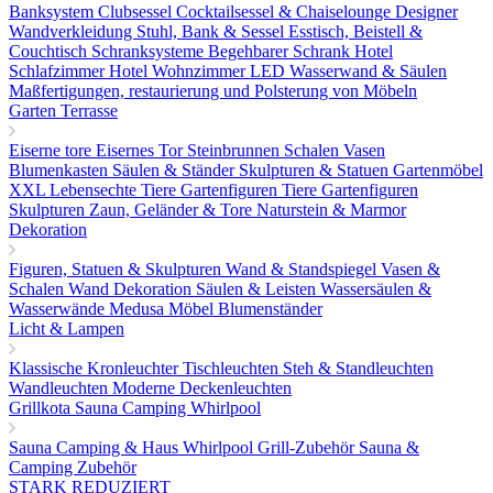
Banksystem
Clubsessel Cocktailsessel & Chaiselounge
Designer
Wandverkleidung
Stuhl, Bank & Sessel
Esstisch, Beistell &
Couchtisch
Schranksysteme Begehbarer Schrank
Hotel
Schlafzimmer
Hotel Wohnzimmer
LED Wasserwand & Säulen
Maßfertigungen, restaurierung und Polsterung von Möbeln
Garten Terrasse
Eiserne tore
Eisernes Tor
Steinbrunnen
Schalen Vasen
Blumenkasten
Säulen & Ständer
Skulpturen & Statuen
Gartenmöbel
XXL Lebensechte Tiere
Gartenfiguren Tiere
Gartenfiguren
Skulpturen
Zaun, Geländer & Tore
Naturstein & Marmor
Dekoration
Figuren, Statuen & Skulpturen
Wand & Standspiegel
Vasen &
Schalen
Wand Dekoration
Säulen & Leisten
Wassersäulen &
Wasserwände
Medusa Möbel
Blumenständer
Licht & Lampen
Klassische Kronleuchter
Tischleuchten
Steh & Standleuchten
Wandleuchten
Moderne Deckenleuchten
Grillkota Sauna Camping Whirlpool
Sauna
Camping & Haus
Whirlpool
Grill-Zubehör
Sauna &
Camping Zubehör
STARK REDUZIERT