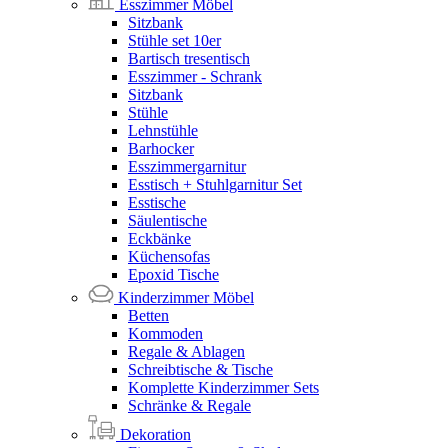
Esszimmer Möbel
Sitzbank
Stühle set 10er
Bartisch tresentisch
Esszimmer - Schrank
Sitzbank
Stühle
Lehnstühle
Barhocker
Esszimmergarnitur
Esstisch + Stuhlgarnitur Set
Esstische
Säulentische
Eckbänke
Küchensofas
Epoxid Tische
Kinderzimmer Möbel
Betten
Kommoden
Regale & Ablagen
Schreibtische & Tische
Komplette Kinderzimmer Sets
Schränke & Regale
Dekoration