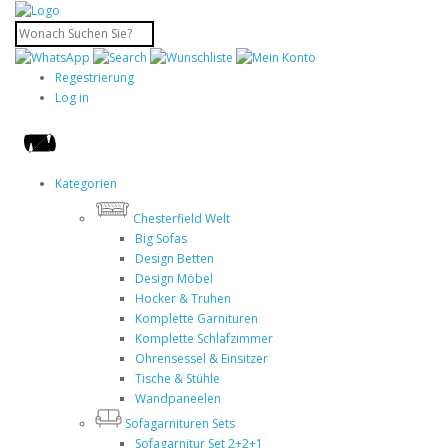
Regestrierung
Log in
Kategorien
Chesterfield Welt
Big Sofas
Design Betten
Design Möbel
Hocker & Truhen
Komplette Garnituren
Komplette Schlafzimmer
Ohrensessel & Einsitzer
Tische & Stühle
Wandpaneelen
Sofagarnituren Sets
Sofagarnitur Set 2+2+1