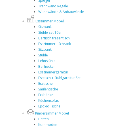
Spiegel
Trennwand Regale
Wohnwände & Anbauwände
Esszimmer Möbel
Sitzbank
Stühle set 10er
Bartisch tresentisch
Esszimmer - Schrank
Sitzbank
Stühle
Lehnstühle
Barhocker
Esszimmergarnitur
Esstisch + Stuhlgarnitur Set
Esstische
Säulentische
Eckbänke
Küchensofas
Epoxid Tische
Kinderzimmer Möbel
Betten
Kommoden