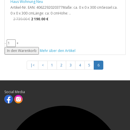
Haus Wohnung Neu
Artikel-Nr. EAN: 4062292020377Maße: ca. 0 x 0 x 300 cmSessel:ca.
0 x 0 x 300 cmLänge: ca: 0 cmHöhe: ..
2 739.00 €
2 190.00 €
-
+
In den Warenkorb
Mehr über den Artikel
|<
<
1
2
3
4
5
6
Social Media