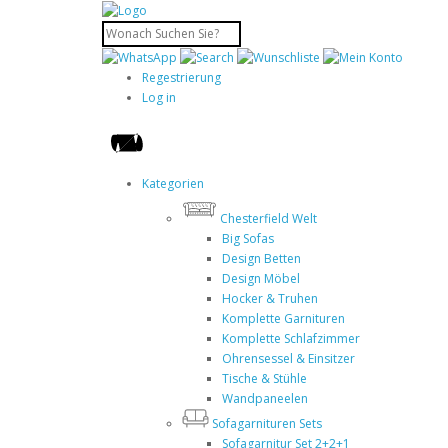
Regestrierung
Log in
Kategorien
Chesterfield Welt
Big Sofas
Design Betten
Design Möbel
Hocker & Truhen
Komplette Garnituren
Komplette Schlafzimmer
Ohrensessel & Einsitzer
Tische & Stühle
Wandpaneelen
Sofagarnituren Sets
Sofagarnitur Set 2+2+1