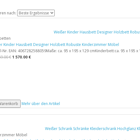
ren nach:
betten
r Kinder Hausbett Designer Holzbett Robuste Kinderzimmer Möbel
el-Nr. EAN: 4067282588059Maße: ca. 95 x 195 x 129 cmKinderbett:ca. 95 x 195 x 1
69.00 €
1 570.00 €
 Warenkorb
Mehr über den Artikel
erzimmer Möbel