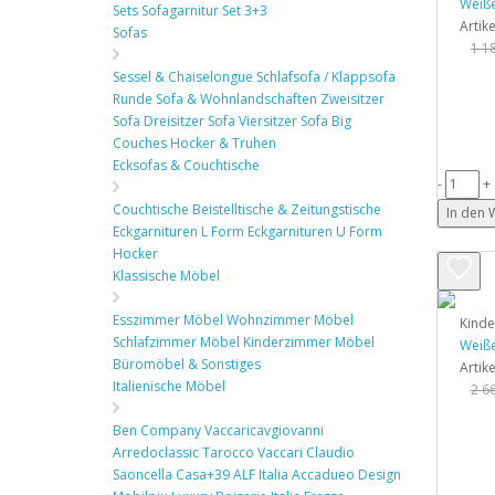
Weiße
Sets
Sofagarnitur Set 3+3
Artik
Sofas
1 1
Sessel & Chaiselongue
Schlafsofa / Klappsofa
Runde Sofa & Wohnlandschaften
Zweisitzer
Sofa
Dreisitzer Sofa
Viersitzer Sofa
Big
Couches
Hocker & Truhen
Ecksofas & Couchtische
-
+
Couchtische
Beistelltische & Zeitungstische
In den
Eckgarnituren L Form
Eckgarnituren U Form
Hocker
Klassische Möbel
Esszimmer Möbel
Wohnzimmer Möbel
Kind
Schlafzimmer Möbel
Kinderzimmer Möbel
Weiße
Büromöbel & Sonstiges
Artik
Italienische Möbel
2 6
Ben Company
Vaccaricavgiovanni
Arredoclassic
Tarocco Vaccari
Claudio
Saoncella
Casa+39
ALF Italia
Accadueo Design