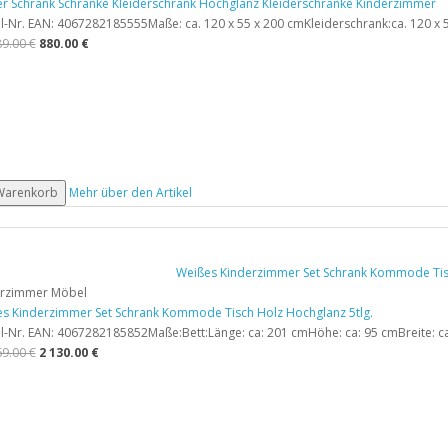
r Schrank Schränke Kleiderschrank Hochglanz Kleiderschränke Kinderzimmer
el-Nr. EAN: 4067282185555Maße: ca. 120 x 55 x 200 cmKleiderschrank:ca. 120 x 5
89.00 €
880.00 €
 Warenkorb
Mehr über den Artikel
erzimmer Möbel
s Kinderzimmer Set Schrank Kommode Tisch Holz Hochglanz 5tlg.
el-Nr. EAN: 4067282185852Maße:Bett:Länge: ca: 201 cmHöhe: ca: 95 cmBreite: ca
69.00 €
2 130.00 €