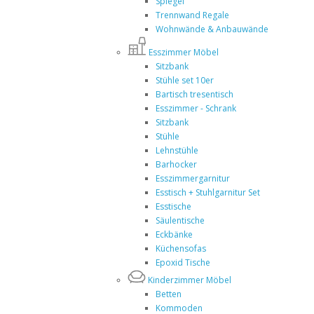
Spiegel
Trennwand Regale
Wohnwände & Anbauwände
Esszimmer Möbel
Sitzbank
Stühle set 10er
Bartisch tresentisch
Esszimmer - Schrank
Sitzbank
Stühle
Lehnstühle
Barhocker
Esszimmergarnitur
Esstisch + Stuhlgarnitur Set
Esstische
Säulentische
Eckbänke
Küchensofas
Epoxid Tische
Kinderzimmer Möbel
Betten
Kommoden