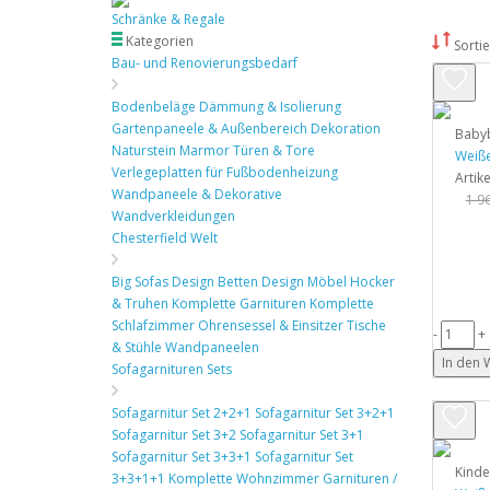
Schränke & Regale
Kategorien
Sortie
Bau- und Renovierungsbedarf
Bodenbeläge
Dämmung & Isolierung
Gartenpaneele & Außenbereich Dekoration
Baby
Naturstein Marmor
Türen & Tore
Weiße
Verlegeplatten für Fußbodenheizung
Artik
Wandpaneele & Dekorative
1 9
Wandverkleidungen
Chesterfield Welt
Big Sofas
Design Betten
Design Möbel
Hocker
& Truhen
Komplette Garnituren
Komplette
Schlafzimmer
Ohrensessel & Einsitzer
Tische
-
+
& Stühle
Wandpaneelen
In den
Sofagarnituren Sets
Sofagarnitur Set 2+2+1
Sofagarnitur Set 3+2+1
Sofagarnitur Set 3+2
Sofagarnitur Set 3+1
Sofagarnitur Set 3+3+1
Sofagarnitur Set
Kind
3+3+1+1
Komplette Wohnzimmer Garnituren /