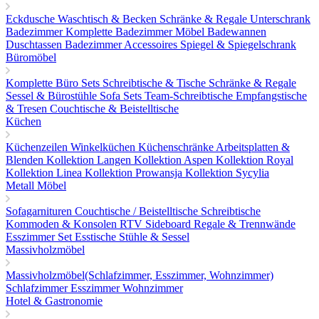
Eckdusche
Waschtisch & Becken
Schränke & Regale
Unterschrank
Badezimmer
Komplette Badezimmer Möbel
Badewannen
Duschtassen
Badezimmer Accessoires
Spiegel & Spiegelschrank
Büromöbel
Komplette Büro Sets
Schreibtische & Tische
Schränke & Regale
Sessel & Bürostühle
Sofa Sets
Team-Schreibtische
Empfangstische
& Tresen
Couchtische & Beistelltische
Küchen
Küchenzeilen
Winkelküchen
Küchenschränke
Arbeitsplatten &
Blenden
Kollektion Langen
Kollektion Aspen
Kollektion Royal
Kollektion Linea
Kollektion Prowansja
Kollektion Sycylia
Metall Möbel
Sofagarnituren
Couchtische / Beistelltische
Schreibtische
Kommoden & Konsolen
RTV Sideboard
Regale & Trennwände
Esszimmer Set
Esstische
Stühle & Sessel
Massivholzmöbel
Massivholzmöbel(Schlafzimmer, Esszimmer, Wohnzimmer)
Schlafzimmer
Esszimmer
Wohnzimmer
Hotel & Gastronomie