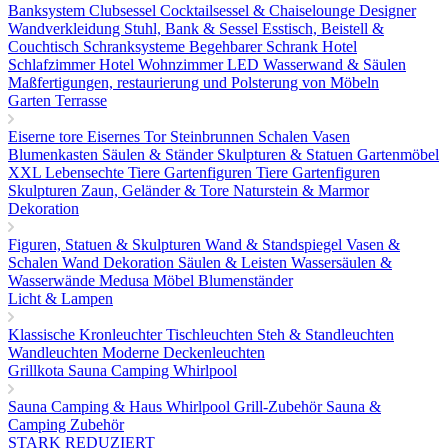
Banksystem
Clubsessel Cocktailsessel & Chaiselounge
Designer
Wandverkleidung
Stuhl, Bank & Sessel
Esstisch, Beistell &
Couchtisch
Schranksysteme Begehbarer Schrank
Hotel
Schlafzimmer
Hotel Wohnzimmer
LED Wasserwand & Säulen
Maßfertigungen, restaurierung und Polsterung von Möbeln
Garten Terrasse
Eiserne tore
Eisernes Tor
Steinbrunnen
Schalen Vasen
Blumenkasten
Säulen & Ständer
Skulpturen & Statuen
Gartenmöbel
XXL Lebensechte Tiere
Gartenfiguren Tiere
Gartenfiguren
Skulpturen
Zaun, Geländer & Tore
Naturstein & Marmor
Dekoration
Figuren, Statuen & Skulpturen
Wand & Standspiegel
Vasen &
Schalen
Wand Dekoration
Säulen & Leisten
Wassersäulen &
Wasserwände
Medusa Möbel
Blumenständer
Licht & Lampen
Klassische Kronleuchter
Tischleuchten
Steh & Standleuchten
Wandleuchten
Moderne Deckenleuchten
Grillkota Sauna Camping Whirlpool
Sauna
Camping & Haus
Whirlpool
Grill-Zubehör
Sauna &
Camping Zubehör
STARK REDUZIERT