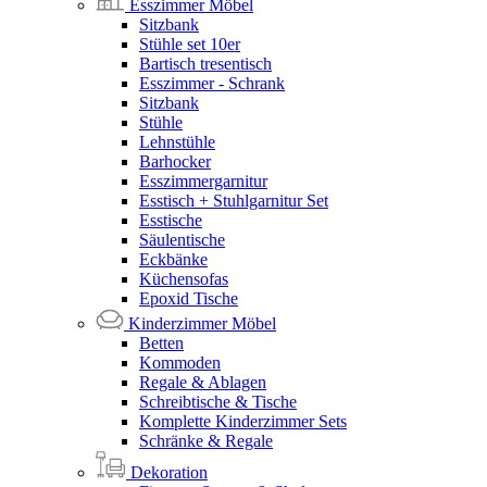
Esszimmer Möbel
Sitzbank
Stühle set 10er
Bartisch tresentisch
Esszimmer - Schrank
Sitzbank
Stühle
Lehnstühle
Barhocker
Esszimmergarnitur
Esstisch + Stuhlgarnitur Set
Esstische
Säulentische
Eckbänke
Küchensofas
Epoxid Tische
Kinderzimmer Möbel
Betten
Kommoden
Regale & Ablagen
Schreibtische & Tische
Komplette Kinderzimmer Sets
Schränke & Regale
Dekoration