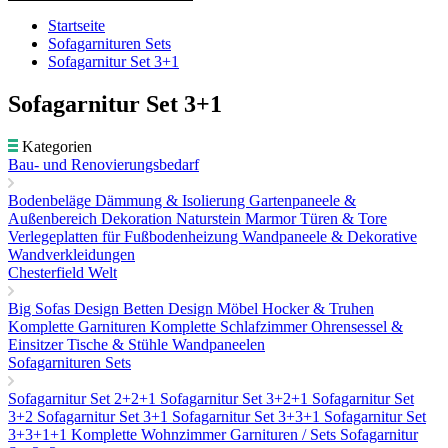
Startseite
Sofagarnituren Sets
Sofagarnitur Set 3+1
Sofagarnitur Set 3+1
Kategorien
Bau- und Renovierungsbedarf
Bodenbeläge
Dämmung & Isolierung
Gartenpaneele &
Außenbereich Dekoration
Naturstein Marmor
Türen & Tore
Verlegeplatten für Fußbodenheizung
Wandpaneele & Dekorative
Wandverkleidungen
Chesterfield Welt
Big Sofas
Design Betten
Design Möbel
Hocker & Truhen
Komplette Garnituren
Komplette Schlafzimmer
Ohrensessel &
Einsitzer
Tische & Stühle
Wandpaneelen
Sofagarnituren Sets
Sofagarnitur Set 2+2+1
Sofagarnitur Set 3+2+1
Sofagarnitur Set
3+2
Sofagarnitur Set 3+1
Sofagarnitur Set 3+3+1
Sofagarnitur Set
3+3+1+1
Komplette Wohnzimmer Garnituren / Sets
Sofagarnitur