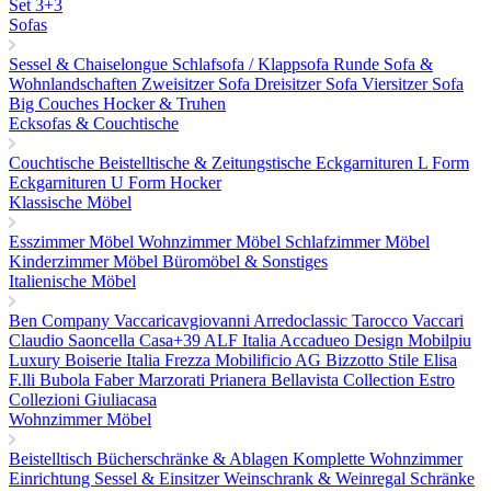
Set 3+3
Sofas
Sessel & Chaiselongue
Schlafsofa / Klappsofa
Runde Sofa &
Wohnlandschaften
Zweisitzer Sofa
Dreisitzer Sofa
Viersitzer Sofa
Big Couches
Hocker & Truhen
Ecksofas & Couchtische
Couchtische
Beistelltische & Zeitungstische
Eckgarnituren L Form
Eckgarnituren U Form
Hocker
Klassische Möbel
Esszimmer Möbel
Wohnzimmer Möbel
Schlafzimmer Möbel
Kinderzimmer Möbel
Büromöbel & Sonstiges
Italienische Möbel
Ben Company
Vaccaricavgiovanni
Arredoclassic
Tarocco Vaccari
Claudio Saoncella
Casa+39
ALF Italia
Accadueo Design
Mobilpiu
Luxury
Boiserie Italia
Frezza
Mobilificio AG
Bizzotto
Stile Elisa
F.lli Bubola
Faber
Marzorati
Prianera
Bellavista Collection
Estro
Collezioni
Giuliacasa
Wohnzimmer Möbel
Beistelltisch
Bücherschränke & Ablagen
Komplette Wohnzimmer
Einrichtung
Sessel & Einsitzer
Weinschrank & Weinregal
Schränke