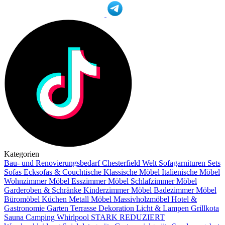
Kategorien
Bau- und Renovierungsbedarf
Chesterfield Welt
Sofagarnituren Sets
Sofas
Ecksofas & Couchtische
Klassische Möbel
Italienische Möbel
Wohnzimmer Möbel
Esszimmer Möbel
Schlafzimmer Möbel
Garderoben & Schränke
Kinderzimmer Möbel
Badezimmer Möbel
Büromöbel
Küchen
Metall Möbel
Massivholzmöbel
Hotel &
Gastronomie
Garten Terrasse
Dekoration
Licht & Lampen
Grillkota
Sauna Camping Whirlpool
STARK REDUZIERT