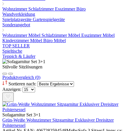
Wohnzimmer
Schlafzimmer
Esszimmer
Büro
Wandverkleidung
Spielplatzgeräte Gartenspielgeräte
Sonderangebot
Wohnzimmer Möbel
Schlafzimmer Möbel
Esszimmer Möbel
Kinderzimmer Möbel
Büro Möbel
TOP SELLER
Spieltische
Teppich & Läufer
Stilvolle Sitzlösungen
Produktvergleich (0)
Sortieren nach:
Anzeigen:
Sofagarnitur Set 3+1
Grün-Weiße Wohnzimmer Sitzgarnitur Exklusiver Dreisitzer
Polstersessel
Artikel-Nr. EAN: 4067282594548Maße:Sofa 3 Sitzer:Länge: ca: