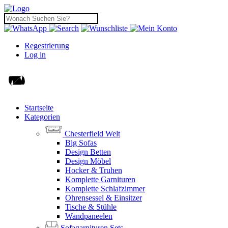
Regestrierung
Log in
Startseite
Kategorien
Chesterfield Welt
Big Sofas
Design Betten
Design Möbel
Hocker & Truhen
Komplette Garnituren
Komplette Schlafzimmer
Ohrensessel & Einsitzer
Tische & Stühle
Wandpaneelen
Sofagarnituren Sets