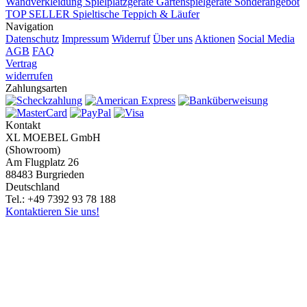
Wandverkleidung
Spielplatzgeräte Gartenspielgeräte
Sonderangebot
TOP SELLER
Spieltische
Teppich & Läufer
Navigation
Datenschutz
Impressum
Widerruf
Über uns
Aktionen
Social Media
AGB
FAQ
Vertrag
widerrufen
Zahlungsarten
Kontakt
XL MOEBEL GmbH
(Showroom)
Am Flugplatz 26
88483 Burgrieden
Deutschland
Tel.: +49 7392 93 78 188
Kontaktieren Sie uns!