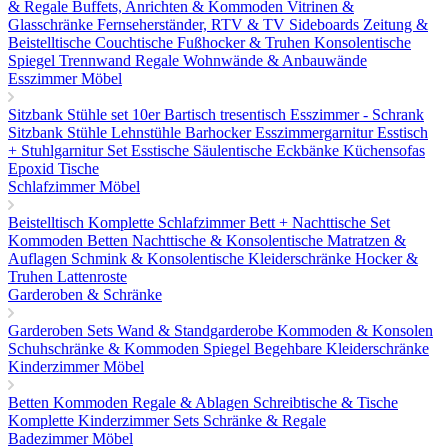
& Regale
Buffets, Anrichten & Kommoden
Vitrinen &
Glasschränke
Fernseherständer, RTV & TV Sideboards
Zeitung &
Beistelltische
Couchtische
Fußhocker & Truhen
Konsolentische
Spiegel
Trennwand Regale
Wohnwände & Anbauwände
Esszimmer Möbel
Sitzbank
Stühle set 10er
Bartisch tresentisch
Esszimmer - Schrank
Sitzbank
Stühle
Lehnstühle
Barhocker
Esszimmergarnitur
Esstisch
+ Stuhlgarnitur Set
Esstische
Säulentische
Eckbänke
Küchensofas
Epoxid Tische
Schlafzimmer Möbel
Beistelltisch
Komplette Schlafzimmer
Bett + Nachttische Set
Kommoden
Betten
Nachttische & Konsolentische
Matratzen &
Auflagen
Schmink & Konsolentische
Kleiderschränke
Hocker &
Truhen
Lattenroste
Garderoben & Schränke
Garderoben Sets
Wand & Standgarderobe
Kommoden & Konsolen
Schuhschränke & Kommoden
Spiegel
Begehbare Kleiderschränke
Kinderzimmer Möbel
Betten
Kommoden
Regale & Ablagen
Schreibtische & Tische
Komplette Kinderzimmer Sets
Schränke & Regale
Badezimmer Möbel