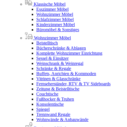
Klassische Möbel
Esszimmer Möbel
Wohnzimmer Möbel
Schlafzimmer Möbel
Kinderzimmer Möbel
Büromöbel & Sonstiges
Wohnzimmer Möbel
Beistelltisch
Bücherschränke & Ablagen
Komplette Wohnzimmer Einrichtung
Sessel & Einsitzer
Weinschrank & Weinregal
Schränke & Regale
Buffets, Anrichten & Kommoden
Vitrinen & Glasschränke
Fernseherständer, RTV & TV Sideboards
Zeitung & Beistelltische
Couchtische
Fußhocker & Truhen
Konsolentische
Spiegel
Trennwand Regale
Wohnwände & Anbauwände