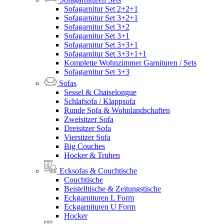
Sofagarnitur Set 2+2+1
Sofagarnitur Set 3+2+1
Sofagarnitur Set 3+2
Sofagarnitur Set 3+1
Sofagarnitur Set 3+3+1
Sofagarnitur Set 3+3+1+1
Komplette Wohnzimmer Garnituren / Sets
Sofagarnitur Set 3+3
Sofas
Sessel & Chaiselongue
Schlafsofa / Klappsofa
Runde Sofa & Wohnlandschaften
Zweisitzer Sofa
Dreisitzer Sofa
Viersitzer Sofa
Big Couches
Hocker & Truhen
Ecksofas & Couchtische
Couchtische
Beistelltische & Zeitungstische
Eckgarnituren L Form
Eckgarnituren U Form
Hocker