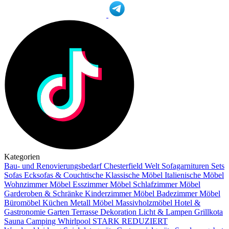
Kategorien
Bau- und Renovierungsbedarf
Chesterfield Welt
Sofagarnituren Sets
Sofas
Ecksofas & Couchtische
Klassische Möbel
Italienische Möbel
Wohnzimmer Möbel
Esszimmer Möbel
Schlafzimmer Möbel
Garderoben & Schränke
Kinderzimmer Möbel
Badezimmer Möbel
Büromöbel
Küchen
Metall Möbel
Massivholzmöbel
Hotel &
Gastronomie
Garten Terrasse
Dekoration
Licht & Lampen
Grillkota
Sauna Camping Whirlpool
STARK REDUZIERT