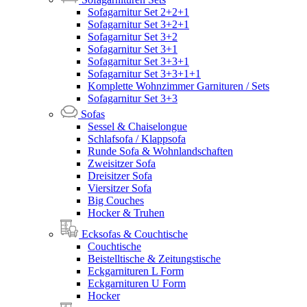
Sofagarnitur Set 2+2+1
Sofagarnitur Set 3+2+1
Sofagarnitur Set 3+2
Sofagarnitur Set 3+1
Sofagarnitur Set 3+3+1
Sofagarnitur Set 3+3+1+1
Komplette Wohnzimmer Garnituren / Sets
Sofagarnitur Set 3+3
Sofas
Sessel & Chaiselongue
Schlafsofa / Klappsofa
Runde Sofa & Wohnlandschaften
Zweisitzer Sofa
Dreisitzer Sofa
Viersitzer Sofa
Big Couches
Hocker & Truhen
Ecksofas & Couchtische
Couchtische
Beistelltische & Zeitungstische
Eckgarnituren L Form
Eckgarnituren U Form
Hocker