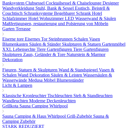
Banksystem
Clubsessel Cocktailsessel & Chaiselounge
Designer
Wandverkleidung
Stuhl, Bank & Sessel
Esstisch, Beistell &
Couchtisch
Schranksysteme Begehbarer Schrank
Hotel
Schlafzimmer
Hotel Wohnzimmer
LED Wasserwand & Säulen
Maßfertigungen, restaurierung und Polsterung von Möbeln
Garten Terrasse
Eiserne tore
Eisernes Tor
Steinbrunnen
Schalen Vasen
Blumenkasten
Säulen & Ständer
Skulpturen & Statuen
Gartenmöbel
XXL Lebensechte Tiere
Gartenfiguren Tiere
Gartenfiguren
Skulpturen
Zaun, Geländer & Tore
Naturstein & Marmor
Dekoration
Figuren, Statuen & Skulpturen
Wand & Standspiegel
Vasen &
Schalen
Wand Dekoration
Säulen & Leisten
Wassersäulen &
Wasserwände
Medusa Möbel
Blumenständer
Licht & Lampen
Klassische Kronleuchter
Tischleuchten
Steh & Standleuchten
Wandleuchten
Moderne Deckenleuchten
Grillkota Sauna Camping Whirlpool
Sauna
Camping & Haus
Whirlpool
Grill-Zubehör
Sauna &
Camping Zubehör
STARK REDUZIERT