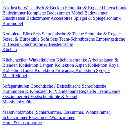
Eckdusche
Waschtisch & Becken
Schränke & Regale
Unterschrank
Badezimmer
Komplette Badezimmer Möbel
Badewannen
Duschtassen
Badezimmer Accessoires
Spiegel & Spiegelschrank
Büromöbel
Komplette Büro Sets
Schreibtische & Tische
Schränke & Regale
Sessel & Bürostühle
Sofa Sets
Team-Schreibtische
Empfangstische
& Tresen
Couchtische & Beistelltische
Küchen
Küchenzeilen
Winkelküchen
Küchenschränke
Arbeitsplatten &
Blenden
Kollektion Langen
Kollektion Aspen
Kollektion Royal
Kollektion Linea
Kollektion Prowansja
Kollektion Sycylia
Metall Möbel
Sofagarnituren
Couchtische / Beistelltische
Schreibtische
Kommoden & Konsolen
RTV Sideboard
Regale & Trennwände
Esszimmer Set
Esstische
Stühle & Sessel
Massivholzmöbel
Massivholzmöbel(Schlafzimmer, Esszimmer, Wohnzimmer)
Schlafzimmer
Esszimmer
Wohnzimmer
Hotel & Gastronomie