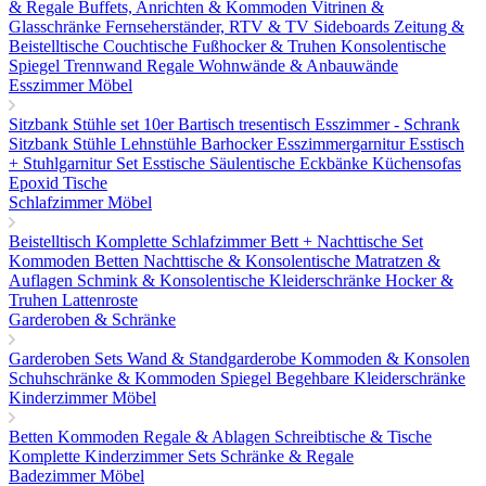
& Regale
Buffets, Anrichten & Kommoden
Vitrinen &
Glasschränke
Fernseherständer, RTV & TV Sideboards
Zeitung &
Beistelltische
Couchtische
Fußhocker & Truhen
Konsolentische
Spiegel
Trennwand Regale
Wohnwände & Anbauwände
Esszimmer Möbel
Sitzbank
Stühle set 10er
Bartisch tresentisch
Esszimmer - Schrank
Sitzbank
Stühle
Lehnstühle
Barhocker
Esszimmergarnitur
Esstisch
+ Stuhlgarnitur Set
Esstische
Säulentische
Eckbänke
Küchensofas
Epoxid Tische
Schlafzimmer Möbel
Beistelltisch
Komplette Schlafzimmer
Bett + Nachttische Set
Kommoden
Betten
Nachttische & Konsolentische
Matratzen &
Auflagen
Schmink & Konsolentische
Kleiderschränke
Hocker &
Truhen
Lattenroste
Garderoben & Schränke
Garderoben Sets
Wand & Standgarderobe
Kommoden & Konsolen
Schuhschränke & Kommoden
Spiegel
Begehbare Kleiderschränke
Kinderzimmer Möbel
Betten
Kommoden
Regale & Ablagen
Schreibtische & Tische
Komplette Kinderzimmer Sets
Schränke & Regale
Badezimmer Möbel