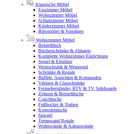
Klassische Möbel
Esszimmer Möbel
Wohnzimmer Möbel
Schlafzimmer Möbel
Kinderzimmer Möbel
Büromöbel & Sonstiges
Wohnzimmer Möbel
Beistelltisch
Bücherschränke & Ablagen
Komplette Wohnzimmer Einrichtung
Sessel & Einsitzer
Weinschrank & Weinregal
Schränke & Regale
Buffets, Anrichten & Kommoden
Vitrinen & Glasschränke
Fernseherständer, RTV & TV Sideboards
Zeitung & Beistelltische
Couchtische
Fußhocker & Truhen
Konsolentische
Spiegel
Trennwand Regale
Wohnwände & Anbauwände