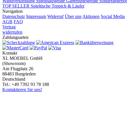
Wandverkleidung
Spielplatzgeräte Gartenspielgeräte
Sonderangebot
TOP SELLER
Spieltische
Teppich & Läufer
Navigation
Datenschutz
Impressum
Widerruf
Über uns
Aktionen
Social Media
AGB
FAQ
Vertrag
widerrufen
Zahlungsarten
Kontakt
XL MOEBEL GmbH
(Showroom)
Am Flugplatz 26
88483 Burgrieden
Deutschland
Tel.: +49 7392 93 78 188
Kontaktieren Sie uns!