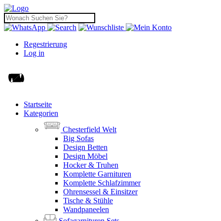
Regestrierung
Log in
Startseite
Kategorien
Chesterfield Welt
Big Sofas
Design Betten
Design Möbel
Hocker & Truhen
Komplette Garnituren
Komplette Schlafzimmer
Ohrensessel & Einsitzer
Tische & Stühle
Wandpaneelen
Sofagarnituren Sets