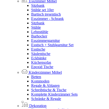
Esszimmer Möbel
Sitzbank
Stühle set 10er
Bartisch tresentisch
Esszimmer - Schrank
Sitzbank
Stühle
Lehnstühle
Barhocker
Esszimmergarnitur
Esstisch + Stuhlgarnitur Set
Esstische
Säulentische
Eckbänke
Küchensofas
Epoxid Tische
Kinderzimmer Möbel
Betten
Kommoden
Regale & Ablagen
Schreibtische & Tische
Komplette Kinderzimmer Sets
Schränke & Regale
Dekoration