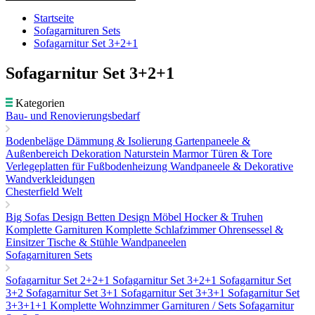
Startseite
Sofagarnituren Sets
Sofagarnitur Set 3+2+1
Sofagarnitur Set 3+2+1
Kategorien
Bau- und Renovierungsbedarf
Bodenbeläge
Dämmung & Isolierung
Gartenpaneele &
Außenbereich Dekoration
Naturstein Marmor
Türen & Tore
Verlegeplatten für Fußbodenheizung
Wandpaneele & Dekorative
Wandverkleidungen
Chesterfield Welt
Big Sofas
Design Betten
Design Möbel
Hocker & Truhen
Komplette Garnituren
Komplette Schlafzimmer
Ohrensessel &
Einsitzer
Tische & Stühle
Wandpaneelen
Sofagarnituren Sets
Sofagarnitur Set 2+2+1
Sofagarnitur Set 3+2+1
Sofagarnitur Set
3+2
Sofagarnitur Set 3+1
Sofagarnitur Set 3+3+1
Sofagarnitur Set
3+3+1+1
Komplette Wohnzimmer Garnituren / Sets
Sofagarnitur