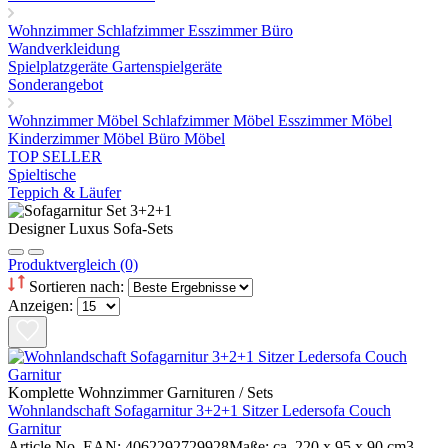
Wohnzimmer
Schlafzimmer
Esszimmer
Büro
Wandverkleidung
Spielplatzgeräte Gartenspielgeräte
Sonderangebot
Wohnzimmer Möbel
Schlafzimmer Möbel
Esszimmer Möbel
Kinderzimmer Möbel
Büro Möbel
TOP SELLER
Spieltische
Teppich & Läufer
Designer Luxus Sofa-Sets
Produktvergleich (0)
Sortieren nach:
Anzeigen:
Komplette Wohnzimmer Garnituren / Sets
Wohnlandschaft Sofagarnitur 3+2+1 Sitzer Ledersofa Couch
Garnitur
Article No. EAN: 4062292729928Maße: ca. 220 x 95 x 90 cm3