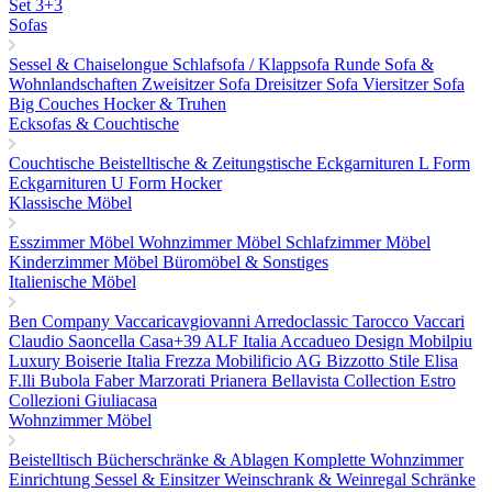
Set 3+3
Sofas
Sessel & Chaiselongue
Schlafsofa / Klappsofa
Runde Sofa &
Wohnlandschaften
Zweisitzer Sofa
Dreisitzer Sofa
Viersitzer Sofa
Big Couches
Hocker & Truhen
Ecksofas & Couchtische
Couchtische
Beistelltische & Zeitungstische
Eckgarnituren L Form
Eckgarnituren U Form
Hocker
Klassische Möbel
Esszimmer Möbel
Wohnzimmer Möbel
Schlafzimmer Möbel
Kinderzimmer Möbel
Büromöbel & Sonstiges
Italienische Möbel
Ben Company
Vaccaricavgiovanni
Arredoclassic
Tarocco Vaccari
Claudio Saoncella
Casa+39
ALF Italia
Accadueo Design
Mobilpiu
Luxury
Boiserie Italia
Frezza
Mobilificio AG
Bizzotto
Stile Elisa
F.lli Bubola
Faber
Marzorati
Prianera
Bellavista Collection
Estro
Collezioni
Giuliacasa
Wohnzimmer Möbel
Beistelltisch
Bücherschränke & Ablagen
Komplette Wohnzimmer
Einrichtung
Sessel & Einsitzer
Weinschrank & Weinregal
Schränke