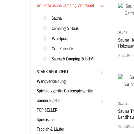
Grillkota Sauna Camping Whirlpool
Sauna
Camping & Haus
Sauna
Whirlpool
Sauna H
Holzsau
Grill-Zubehör
25 409.0
Sauna & Camping Zubehör
STARK REDUZIERT
Wandverkleidung
Spielplatzgeräte Gartenspielgeräte
Sonderangebot
Sauna
TOP SELLER
Sauna T
Landhau
Spieltische
30 249.0
Teppich & Läufer