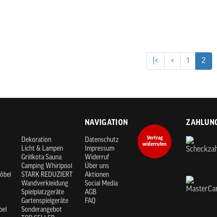
|<
<
1
2
NAVIGATION
ZAHLUN
Vertrag
Dekoration
Datenschutz
widerrufen
Licht & Lampen
Impressum
Grillkota Sauna
Widerruf
Camping Whirlpool
Über uns
öbel
STARK REDUZIERT
Aktionen
Wandverkleidung
Social Media
Spielplatzgeräte
AGB
Gartenspielgeräte
FAQ
bel
Sonderangebot