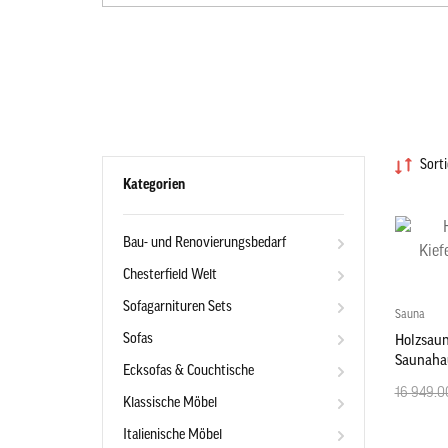
Sorti
Kategorien
Bau- und Renovierungsbedarf
Chesterfield Welt
Sofagarnituren Sets
Sauna
Sofas
Holzsaun
Saunaha
Ecksofas & Couchtische
590x23
16 949.0
Klassische Möbel
Italienische Möbel