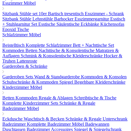
Esszimmer Möbel
Sitzbank
Stühle set 10er
Bartisch tresentisch
Esszimmer - Schrank
Sitzbank
Stühle
Lehnstühle
Barhocker
Esszimmergarnitur
Esstisch
+ Stuhlgarnitur Set
Esstische
Säulentische
Eckbänke
Küchensofas
Epoxid Tische
Schlafzimmer Möbel
Beistelltisch
Komplette Schlafzimmer
Bett + Nachttische Set
Kommoden
Betten
Nachttische & Konsolentische
Matratzen &
Auflagen
Schmink & Konsolentische
Kleiderschränke
Hocker &
Truhen
Lattenroste
Garderoben & Schränke
Garderoben Sets
Wand & Standgarderobe
Kommoden & Konsolen
Schuhschränke & Kommoden
Spiegel
Begehbare Kleiderschränke
Kinderzimmer Möbel
Betten
Kommoden
Regale & Ablagen
Schreibtische & Tische
Komplette Kinderzimmer Sets
Schränke & Regale
Badezimmer Möbel
Eckdusche
Waschtisch & Becken
Schränke & Regale
Unterschrank
Badezimmer
Komplette Badezimmer Möbel
Badewannen
Duschtassen
Badezimmer Accessoires
Spiegel & Spiegelschrank