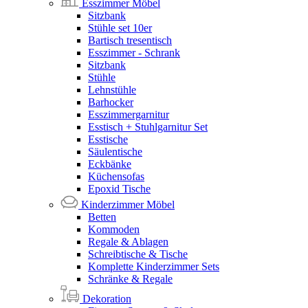
Esszimmer Möbel
Sitzbank
Stühle set 10er
Bartisch tresentisch
Esszimmer - Schrank
Sitzbank
Stühle
Lehnstühle
Barhocker
Esszimmergarnitur
Esstisch + Stuhlgarnitur Set
Esstische
Säulentische
Eckbänke
Küchensofas
Epoxid Tische
Kinderzimmer Möbel
Betten
Kommoden
Regale & Ablagen
Schreibtische & Tische
Komplette Kinderzimmer Sets
Schränke & Regale
Dekoration