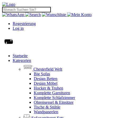
Regestrierung
Log in
Startseite
Kategorien
Chesterfield Welt
Big Sofas
Design Betten
Design Möbel
Hocker & Truhen
Komplette Garnituren
Komplette Schlafzimmer
Ohrensessel & Einsitzer
Tische & Stühle
Wandpaneelen
Sofagarnituren Sets