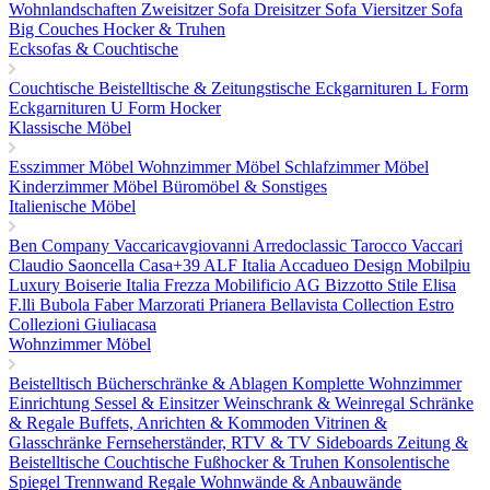
Wohnlandschaften
Zweisitzer Sofa
Dreisitzer Sofa
Viersitzer Sofa
Big Couches
Hocker & Truhen
Ecksofas & Couchtische
Couchtische
Beistelltische & Zeitungstische
Eckgarnituren L Form
Eckgarnituren U Form
Hocker
Klassische Möbel
Esszimmer Möbel
Wohnzimmer Möbel
Schlafzimmer Möbel
Kinderzimmer Möbel
Büromöbel & Sonstiges
Italienische Möbel
Ben Company
Vaccaricavgiovanni
Arredoclassic
Tarocco Vaccari
Claudio Saoncella
Casa+39
ALF Italia
Accadueo Design
Mobilpiu
Luxury
Boiserie Italia
Frezza
Mobilificio AG
Bizzotto
Stile Elisa
F.lli Bubola
Faber
Marzorati
Prianera
Bellavista Collection
Estro
Collezioni
Giuliacasa
Wohnzimmer Möbel
Beistelltisch
Bücherschränke & Ablagen
Komplette Wohnzimmer
Einrichtung
Sessel & Einsitzer
Weinschrank & Weinregal
Schränke
& Regale
Buffets, Anrichten & Kommoden
Vitrinen &
Glasschränke
Fernseherständer, RTV & TV Sideboards
Zeitung &
Beistelltische
Couchtische
Fußhocker & Truhen
Konsolentische
Spiegel
Trennwand Regale
Wohnwände & Anbauwände