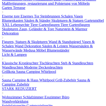
Maßfertigungen, restaurierung und Polsterung von Möbeln
Garten Terrasse
Eiserne tore
Eisernes Tor
Steinbrunnen
Schalen Vasen
Blumenkasten
Säulen & Ständer
Skulpturen & Statuen
Gartenmöbel
XXL Lebensechte Tiere
Gartenfiguren Tiere
Gartenfiguren
Skulpturen
Zaun, Geländer & Tore
Naturstein & Marmor
Dekoration
Figuren, Statuen & Skulpturen
Wand & Standspiegel
Vasen &
Schalen
Wand Dekoration
Säulen & Leisten
Wassersäulen &
Wasserwände
Medusa Möbel
Blumenständer
Licht & Lampen
Klassische Kronleuchter
Tischleuchten
Steh & Standleuchten
Wandleuchten
Moderne Deckenleuchten
Grillkota Sauna Camping Whirlpool
Sauna
Camping & Haus
Whirlpool
Grill-Zubehör
Sauna &
Camping Zubehör
STARK REDUZIERT
Wohnzimmer
Schlafzimmer
Esszimmer
Büro
Wandverkleidung
Spielplatzgeräte Gartenspielgeräte