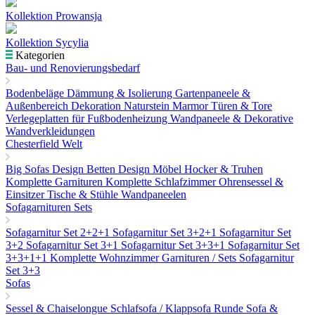
Kollektion Prowansja
Kollektion Sycylia
Kategorien
Bau- und Renovierungsbedarf
Bodenbeläge
Dämmung & Isolierung
Gartenpaneele &
Außenbereich Dekoration
Naturstein Marmor
Türen & Tore
Verlegeplatten für Fußbodenheizung
Wandpaneele & Dekorative
Wandverkleidungen
Chesterfield Welt
Big Sofas
Design Betten
Design Möbel
Hocker & Truhen
Komplette Garnituren
Komplette Schlafzimmer
Ohrensessel &
Einsitzer
Tische & Stühle
Wandpaneelen
Sofagarnituren Sets
Sofagarnitur Set 2+2+1
Sofagarnitur Set 3+2+1
Sofagarnitur Set
3+2
Sofagarnitur Set 3+1
Sofagarnitur Set 3+3+1
Sofagarnitur Set
3+3+1+1
Komplette Wohnzimmer Garnituren / Sets
Sofagarnitur
Set 3+3
Sofas
Sessel & Chaiselongue
Schlafsofa / Klappsofa
Runde Sofa &