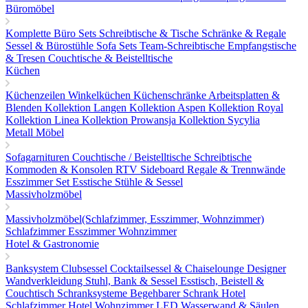
Büromöbel
Komplette Büro Sets
Schreibtische & Tische
Schränke & Regale
Sessel & Bürostühle
Sofa Sets
Team-Schreibtische
Empfangstische
& Tresen
Couchtische & Beistelltische
Küchen
Küchenzeilen
Winkelküchen
Küchenschränke
Arbeitsplatten &
Blenden
Kollektion Langen
Kollektion Aspen
Kollektion Royal
Kollektion Linea
Kollektion Prowansja
Kollektion Sycylia
Metall Möbel
Sofagarnituren
Couchtische / Beistelltische
Schreibtische
Kommoden & Konsolen
RTV Sideboard
Regale & Trennwände
Esszimmer Set
Esstische
Stühle & Sessel
Massivholzmöbel
Massivholzmöbel(Schlafzimmer, Esszimmer, Wohnzimmer)
Schlafzimmer
Esszimmer
Wohnzimmer
Hotel & Gastronomie
Banksystem
Clubsessel Cocktailsessel & Chaiselounge
Designer
Wandverkleidung
Stuhl, Bank & Sessel
Esstisch, Beistell &
Couchtisch
Schranksysteme Begehbarer Schrank
Hotel
Schlafzimmer
Hotel Wohnzimmer
LED Wasserwand & Säulen