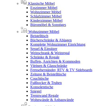
Klassische Möbel
Esszimmer Möbel
Wohnzimmer Möbel
Schlafzimmer Möbel
Kinderzimmer Möbel
Büromöbel & Sonstiges
Wohnzimmer Möbel
Beistelltisch
Bücherschränke & Ablagen
Komplette Wohnzimmer Einrichtung
Sessel & Einsitzer
Weinschrank & Weinregal
Schränke & Regale
Buffets, Anrichten & Kommoden
Vitrinen & Glasschränke
Fernseherständer, RTV & TV Sideboards
Zeitung & Beistelltische
Couchtische
Fußhocker & Truhen
Konsolentische
Spiegel
Trennwand Regale
Wohnwände & Anbauwände