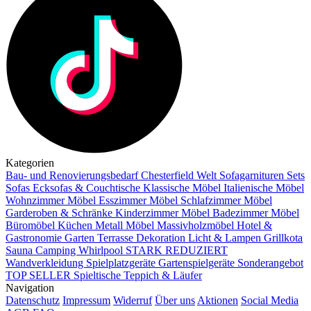
Kategorien
Bau- und Renovierungsbedarf
Chesterfield Welt
Sofagarnituren Sets
Sofas
Ecksofas & Couchtische
Klassische Möbel
Italienische Möbel
Wohnzimmer Möbel
Esszimmer Möbel
Schlafzimmer Möbel
Garderoben & Schränke
Kinderzimmer Möbel
Badezimmer Möbel
Büromöbel
Küchen
Metall Möbel
Massivholzmöbel
Hotel &
Gastronomie
Garten Terrasse
Dekoration
Licht & Lampen
Grillkota
Sauna Camping Whirlpool
STARK REDUZIERT
Wandverkleidung
Spielplatzgeräte Gartenspielgeräte
Sonderangebot
TOP SELLER
Spieltische
Teppich & Läufer
Navigation
Datenschutz
Impressum
Widerruf
Über uns
Aktionen
Social Media