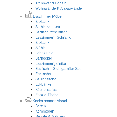
Trennwand Regale
Wohnwände & Anbauwände
Esszimmer Möbel
Sitzbank
Stühle set 10er
Bartisch tresentisch
Esszimmer - Schrank
Sitzbank
Stühle
Lehnstühle
Barhocker
Esszimmergarnitur
Esstisch + Stuhlgarnitur Set
Esstische
Säulentische
Eckbänke
Küchensofas
Epoxid Tische
Kinderzimmer Möbel
Betten
Kommoden
Regale & Ablagen