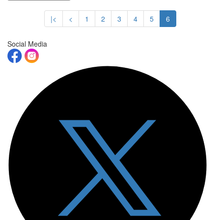
|<
<
1
2
3
4
5
6
Social Media