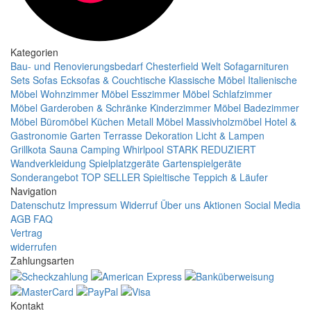
Kategorien
Bau- und Renovierungsbedarf
Chesterfield Welt
Sofagarnituren
Sets
Sofas
Ecksofas & Couchtische
Klassische Möbel
Italienische
Möbel
Wohnzimmer Möbel
Esszimmer Möbel
Schlafzimmer
Möbel
Garderoben & Schränke
Kinderzimmer Möbel
Badezimmer
Möbel
Büromöbel
Küchen
Metall Möbel
Massivholzmöbel
Hotel &
Gastronomie
Garten Terrasse
Dekoration
Licht & Lampen
Grillkota Sauna Camping Whirlpool
STARK REDUZIERT
Wandverkleidung
Spielplatzgeräte Gartenspielgeräte
Sonderangebot
TOP SELLER
Spieltische
Teppich & Läufer
Navigation
Datenschutz
Impressum
Widerruf
Über uns
Aktionen
Social Media
AGB
FAQ
Vertrag
widerrufen
Zahlungsarten
Kontakt