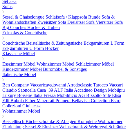
Set 3+3
Sofas
Sessel & Chaiselongue
Schlafsofa / Klappsofa
Runde Sofa &
Wohnlandschaften
Zweisitzer Sofa
Dreisitzer Sofa
Viersitzer Sofa
Big Couches
Hocker & Truhen
Ecksofas & Couchtische
Couchtische
Beistelltische & Zeitungstische
Eckgarnituren L Form
Eckgarnituren U Form
Hocker
Klassische Möbel
Esszimmer Möbel
Wohnzimmer Möbel
Schlafzimmer Möbel
Kinderzimmer Möbel
Büromöbel & Sonstiges
Italienische Möbel
Ben Company
Vaccaricavgiovanni
Arredoclassic
Tarocco Vaccari
Claudio Saoncella
Casa+39
ALF Italia
Accadueo Design
Mobilpiu
Luxury
Boiserie Italia
Frezza
Mobilificio AG
Bizzotto
Stile Elisa
F.lli Bubola
Faber
Marzorati
Prianera
Bellavista Collection
Estro
Collezioni
Giuliacasa
Wohnzimmer Möbel
Beistelltisch
Bücherschränke & Ablagen
Komplette Wohnzimmer
Einrichtung
Sessel & Einsitzer
Weinschrank & Weinregal
Schränke