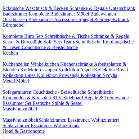
Eckdusche
Waschtisch & Becken
Schränke & Regale
Unterschrank
Badezimmer
Komplette Badezimmer Möbel
Badewannen
Duschtassen
Badezimmer Accessoires
Spiegel & Spiegelschrank
Büromöbel
Komplette Büro Sets
Schreibtische & Tische
Schränke & Regale
Sessel & Bürostühle
Sofa Sets
Team-Schreibtische
Empfangstische
& Tresen
Couchtische & Beistelltische
Küchen
Küchenzeilen
Winkelküchen
Küchenschränke
Arbeitsplatten &
Blenden
Kollektion Langen
Kollektion Aspen
Kollektion Royal
Kollektion Linea
Kollektion Prowansja
Kollektion Sycylia
Metall Möbel
Sofagarnituren
Couchtische / Beistelltische
Schreibtische
Kommoden & Konsolen
RTV Sideboard
Regale & Trennwände
Esszimmer Set
Esstische
Stühle & Sessel
Massivholzmöbel
Massivholzmöbel(Schlafzimmer, Esszimmer, Wohnzimmer)
Schlafzimmer
Esszimmer
Wohnzimmer
Hotel & Gastronomie