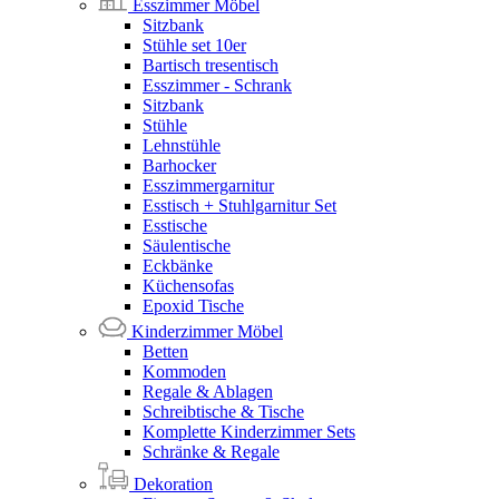
Esszimmer Möbel
Sitzbank
Stühle set 10er
Bartisch tresentisch
Esszimmer - Schrank
Sitzbank
Stühle
Lehnstühle
Barhocker
Esszimmergarnitur
Esstisch + Stuhlgarnitur Set
Esstische
Säulentische
Eckbänke
Küchensofas
Epoxid Tische
Kinderzimmer Möbel
Betten
Kommoden
Regale & Ablagen
Schreibtische & Tische
Komplette Kinderzimmer Sets
Schränke & Regale
Dekoration