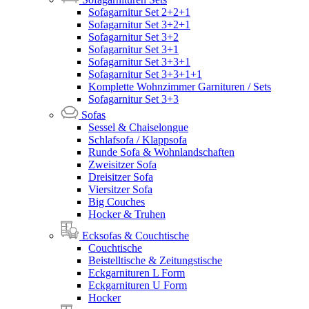
Sofagarnitur Set 2+2+1
Sofagarnitur Set 3+2+1
Sofagarnitur Set 3+2
Sofagarnitur Set 3+1
Sofagarnitur Set 3+3+1
Sofagarnitur Set 3+3+1+1
Komplette Wohnzimmer Garnituren / Sets
Sofagarnitur Set 3+3
Sofas
Sessel & Chaiselongue
Schlafsofa / Klappsofa
Runde Sofa & Wohnlandschaften
Zweisitzer Sofa
Dreisitzer Sofa
Viersitzer Sofa
Big Couches
Hocker & Truhen
Ecksofas & Couchtische
Couchtische
Beistelltische & Zeitungstische
Eckgarnituren L Form
Eckgarnituren U Form
Hocker