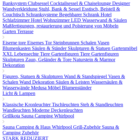
Banksystem
Clubsessel Cocktailsessel & Chaiselounge
Designer
Wandverkleidung
Stuhl, Bank & Sessel
Esstisch, Beistell &
Couchtisch
Schranksysteme Begehbarer Schrank
Hotel
Schlafzimmer
Hotel Wohnzimmer
LED Wasserwand & Säulen
Maßfertigungen, restaurierung und Polsterung von Möbeln
Garten Terrasse
Eiserne tore
Eisernes Tor
Steinbrunnen
Schalen Vasen
Blumenkasten
Säulen & Ständer
Skulpturen & Statuen
Gartenmöbel
XXL Lebensechte Tiere
Gartenfiguren Tiere
Gartenfiguren
Skulpturen
Zaun, Geländer & Tore
Naturstein & Marmor
Dekoration
Figuren, Statuen & Skulpturen
Wand & Standspiegel
Vasen &
Schalen
Wand Dekoration
Säulen & Leisten
Wassersäulen &
Wasserwände
Medusa Möbel
Blumenständer
Licht & Lampen
Klassische Kronleuchter
Tischleuchten
Steh & Standleuchten
Wandleuchten
Moderne Deckenleuchten
Grillkota Sauna Camping Whirlpool
Sauna
Camping & Haus
Whirlpool
Grill-Zubehör
Sauna &
Camping Zubehör
STARK REDUZIERT