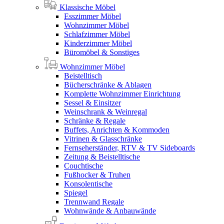
Klassische Möbel
Esszimmer Möbel
Wohnzimmer Möbel
Schlafzimmer Möbel
Kinderzimmer Möbel
Büromöbel & Sonstiges
Wohnzimmer Möbel
Beistelltisch
Bücherschränke & Ablagen
Komplette Wohnzimmer Einrichtung
Sessel & Einsitzer
Weinschrank & Weinregal
Schränke & Regale
Buffets, Anrichten & Kommoden
Vitrinen & Glasschränke
Fernseherständer, RTV & TV Sideboards
Zeitung & Beistelltische
Couchtische
Fußhocker & Truhen
Konsolentische
Spiegel
Trennwand Regale
Wohnwände & Anbauwände