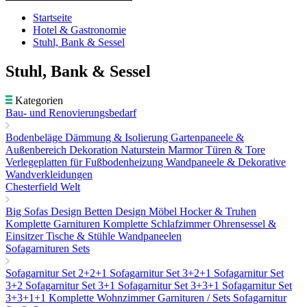
Startseite
Hotel & Gastronomie
Stuhl, Bank & Sessel
Stuhl, Bank & Sessel
Kategorien
Bau- und Renovierungsbedarf
Bodenbeläge
Dämmung & Isolierung
Gartenpaneele &
Außenbereich Dekoration
Naturstein Marmor
Türen & Tore
Verlegeplatten für Fußbodenheizung
Wandpaneele & Dekorative
Wandverkleidungen
Chesterfield Welt
Big Sofas
Design Betten
Design Möbel
Hocker & Truhen
Komplette Garnituren
Komplette Schlafzimmer
Ohrensessel &
Einsitzer
Tische & Stühle
Wandpaneelen
Sofagarnituren Sets
Sofagarnitur Set 2+2+1
Sofagarnitur Set 3+2+1
Sofagarnitur Set
3+2
Sofagarnitur Set 3+1
Sofagarnitur Set 3+3+1
Sofagarnitur Set
3+3+1+1
Komplette Wohnzimmer Garnituren / Sets
Sofagarnitur