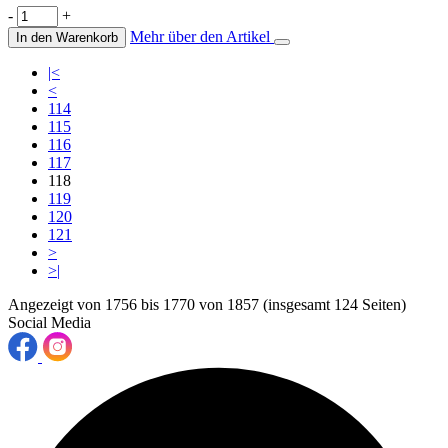
-
+
Mehr über den Artikel
In den Warenkorb
|<
<
114
115
116
117
118
119
120
121
>
>|
Angezeigt von 1756 bis 1770 von 1857 (insgesamt 124 Seiten)
Social Media