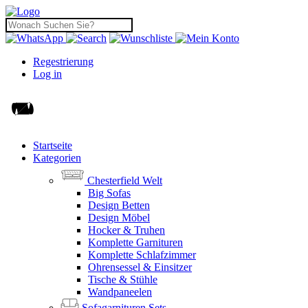
Regestrierung
Log in
Startseite
Kategorien
Chesterfield Welt
Big Sofas
Design Betten
Design Möbel
Hocker & Truhen
Komplette Garnituren
Komplette Schlafzimmer
Ohrensessel & Einsitzer
Tische & Stühle
Wandpaneelen
Sofagarnituren Sets