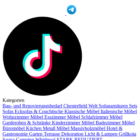
Kategorien
Bau- und Renovierungsbedarf
Chesterfield Welt
Sofagarnituren Sets
Sofas
Ecksofas & Couchtische
Klassische Möbel
Italienische Möbel
Wohnzimmer Möbel
Esszimmer Möbel
Schlafzimmer Möbel
Garderoben & Schränke
Kinderzimmer Möbel
Badezimmer Möbel
Büromöbel
Küchen
Metall Möbel
Massivholzmöbel
Hotel &
Gastronomie
Garten Terrasse
Dekoration
Licht & Lampen
Grillkota
Sauna Camping Whirlpool
STARK REDUZIERT