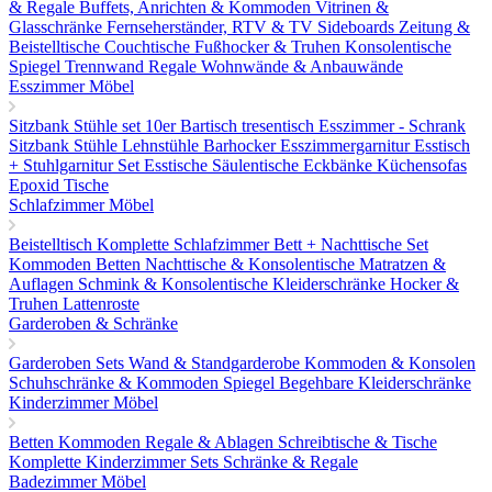
& Regale
Buffets, Anrichten & Kommoden
Vitrinen &
Glasschränke
Fernseherständer, RTV & TV Sideboards
Zeitung &
Beistelltische
Couchtische
Fußhocker & Truhen
Konsolentische
Spiegel
Trennwand Regale
Wohnwände & Anbauwände
Esszimmer Möbel
Sitzbank
Stühle set 10er
Bartisch tresentisch
Esszimmer - Schrank
Sitzbank
Stühle
Lehnstühle
Barhocker
Esszimmergarnitur
Esstisch
+ Stuhlgarnitur Set
Esstische
Säulentische
Eckbänke
Küchensofas
Epoxid Tische
Schlafzimmer Möbel
Beistelltisch
Komplette Schlafzimmer
Bett + Nachttische Set
Kommoden
Betten
Nachttische & Konsolentische
Matratzen &
Auflagen
Schmink & Konsolentische
Kleiderschränke
Hocker &
Truhen
Lattenroste
Garderoben & Schränke
Garderoben Sets
Wand & Standgarderobe
Kommoden & Konsolen
Schuhschränke & Kommoden
Spiegel
Begehbare Kleiderschränke
Kinderzimmer Möbel
Betten
Kommoden
Regale & Ablagen
Schreibtische & Tische
Komplette Kinderzimmer Sets
Schränke & Regale
Badezimmer Möbel