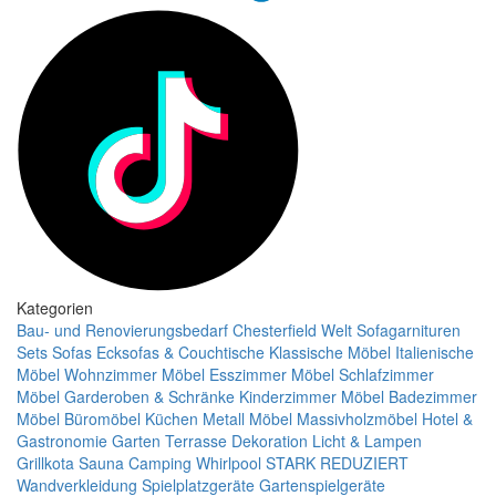
Kategorien
Bau- und Renovierungsbedarf
Chesterfield Welt
Sofagarnituren
Sets
Sofas
Ecksofas & Couchtische
Klassische Möbel
Italienische
Möbel
Wohnzimmer Möbel
Esszimmer Möbel
Schlafzimmer
Möbel
Garderoben & Schränke
Kinderzimmer Möbel
Badezimmer
Möbel
Büromöbel
Küchen
Metall Möbel
Massivholzmöbel
Hotel &
Gastronomie
Garten Terrasse
Dekoration
Licht & Lampen
Grillkota Sauna Camping Whirlpool
STARK REDUZIERT
Wandverkleidung
Spielplatzgeräte Gartenspielgeräte