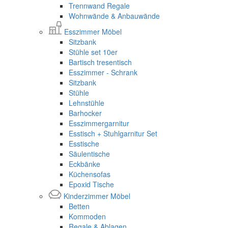
Trennwand Regale
Wohnwände & Anbauwände
Esszimmer Möbel
Sitzbank
Stühle set 10er
Bartisch tresentisch
Esszimmer - Schrank
Sitzbank
Stühle
Lehnstühle
Barhocker
Esszimmergarnitur
Esstisch + Stuhlgarnitur Set
Esstische
Säulentische
Eckbänke
Küchensofas
Epoxid Tische
Kinderzimmer Möbel
Betten
Kommoden
Regale & Ablagen