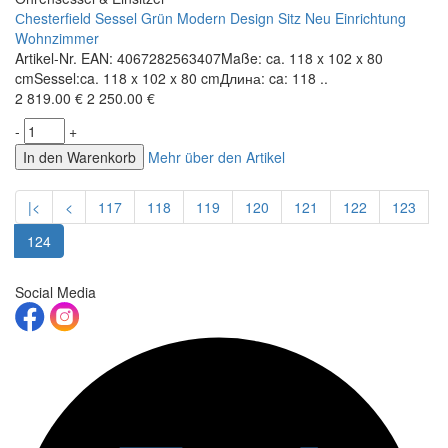
Сhesterfield Sessel Grün Modern Design Sitz Neu Einrichtung
Wohnzimmer
Artikel-Nr. EAN: 4067282563407Maße: ca. 118 x 102 x 80
cmSessel:ca. 118 x 102 x 80 cmДлина: ca: 118 ..
2 819.00 €
2 250.00 €
-
+
In den Warenkorb
Mehr über den Artikel
|<
<
117
118
119
120
121
122
123
124
Social Media