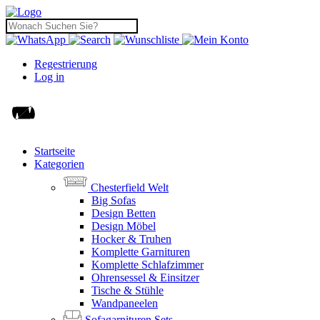
Regestrierung
Log in
Startseite
Kategorien
Chesterfield Welt
Big Sofas
Design Betten
Design Möbel
Hocker & Truhen
Komplette Garnituren
Komplette Schlafzimmer
Ohrensessel & Einsitzer
Tische & Stühle
Wandpaneelen
Sofagarnituren Sets