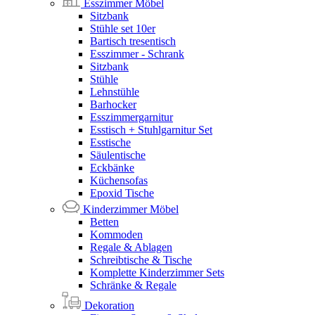
Esszimmer Möbel
Sitzbank
Stühle set 10er
Bartisch tresentisch
Esszimmer - Schrank
Sitzbank
Stühle
Lehnstühle
Barhocker
Esszimmergarnitur
Esstisch + Stuhlgarnitur Set
Esstische
Säulentische
Eckbänke
Küchensofas
Epoxid Tische
Kinderzimmer Möbel
Betten
Kommoden
Regale & Ablagen
Schreibtische & Tische
Komplette Kinderzimmer Sets
Schränke & Regale
Dekoration