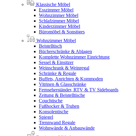
Klassische Möbel
Esszimmer Möbel
Wohnzimmer Möbel
Schlafzimmer Möbel
Kinderzimmer Möbel
Büromöbel & Sonstiges
Wohnzimmer Möbel
Beistelltisch
Bücherschränke & Ablagen
Komplette Wohnzimmer Einrichtung
Sessel & Einsitzer
Weinschrank & Weinregal
Schränke & Regale
Buffets, Anrichten & Kommoden
Vitrinen & Glasschränke
Fernseherständer, RTV & TV Sideboards
Zeitung & Beistelltische
Couchtische
Fußhocker & Truhen
Konsolentische
Spiegel
Trennwand Regale
Wohnwände & Anbauwände