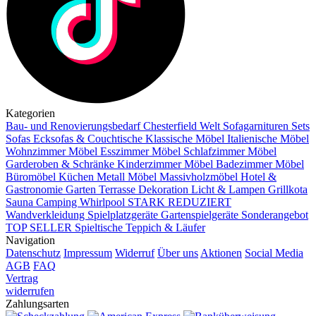
Kategorien
Bau- und Renovierungsbedarf
Chesterfield Welt
Sofagarnituren Sets
Sofas
Ecksofas & Couchtische
Klassische Möbel
Italienische Möbel
Wohnzimmer Möbel
Esszimmer Möbel
Schlafzimmer Möbel
Garderoben & Schränke
Kinderzimmer Möbel
Badezimmer Möbel
Büromöbel
Küchen
Metall Möbel
Massivholzmöbel
Hotel &
Gastronomie
Garten Terrasse
Dekoration
Licht & Lampen
Grillkota
Sauna Camping Whirlpool
STARK REDUZIERT
Wandverkleidung
Spielplatzgeräte Gartenspielgeräte
Sonderangebot
TOP SELLER
Spieltische
Teppich & Läufer
Navigation
Datenschutz
Impressum
Widerruf
Über uns
Aktionen
Social Media
AGB
FAQ
Vertrag
widerrufen
Zahlungsarten