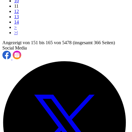
10
11
12
13
14
>
>|
Angezeigt von 151 bis 165 von 5478 (insgesamt 366 Seiten)
Social Media