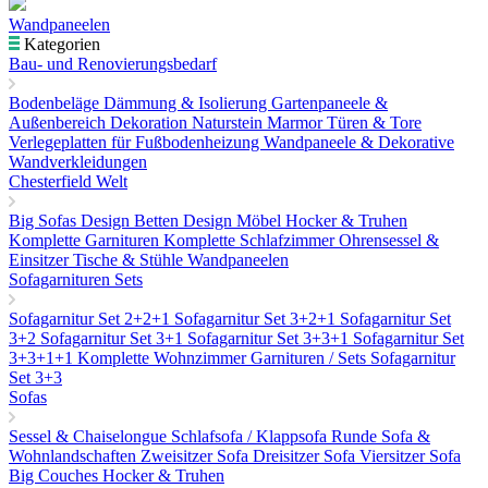
Wandpaneelen
Kategorien
Bau- und Renovierungsbedarf
Bodenbeläge
Dämmung & Isolierung
Gartenpaneele &
Außenbereich Dekoration
Naturstein Marmor
Türen & Tore
Verlegeplatten für Fußbodenheizung
Wandpaneele & Dekorative
Wandverkleidungen
Chesterfield Welt
Big Sofas
Design Betten
Design Möbel
Hocker & Truhen
Komplette Garnituren
Komplette Schlafzimmer
Ohrensessel &
Einsitzer
Tische & Stühle
Wandpaneelen
Sofagarnituren Sets
Sofagarnitur Set 2+2+1
Sofagarnitur Set 3+2+1
Sofagarnitur Set
3+2
Sofagarnitur Set 3+1
Sofagarnitur Set 3+3+1
Sofagarnitur Set
3+3+1+1
Komplette Wohnzimmer Garnituren / Sets
Sofagarnitur
Set 3+3
Sofas
Sessel & Chaiselongue
Schlafsofa / Klappsofa
Runde Sofa &
Wohnlandschaften
Zweisitzer Sofa
Dreisitzer Sofa
Viersitzer Sofa
Big Couches
Hocker & Truhen