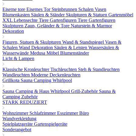
Eiserne tore
Eisernes Tor
Steinbrunnen
Schalen Vasen
Blumenkasten
Säulen & Ständer
Skulpturen & Statuen
Gartenmöbel
XXL Lebensechte Tiere
Gartenfiguren Tiere
Gartenfiguren
Skulpturen
Zaun, Geländer & Tore
Naturstein & Marmor
Dekoration
Figuren, Statuen & Skulpturen
Wand & Standspiegel
Vasen &
Schalen
Wand Dekoration
Säulen & Leisten
Wassersäulen &
Wasserwände
Medusa Möbel
Blumenständer
Licht & Lampen
Klassische Kronleuchter
Tischleuchten
Steh & Standleuchten
Wandleuchten
Moderne Deckenleuchten
Grillkota Sauna Camping Whirlpool
Sauna
Camping & Haus
Whirlpool
Grill-Zubehör
Sauna &
Camping Zubehör
STARK REDUZIERT
Wohnzimmer
Schlafzimmer
Esszimmer
Büro
Wandverkleidung
Spielplatzgeräte Gartenspielgeräte
Sonderangebot