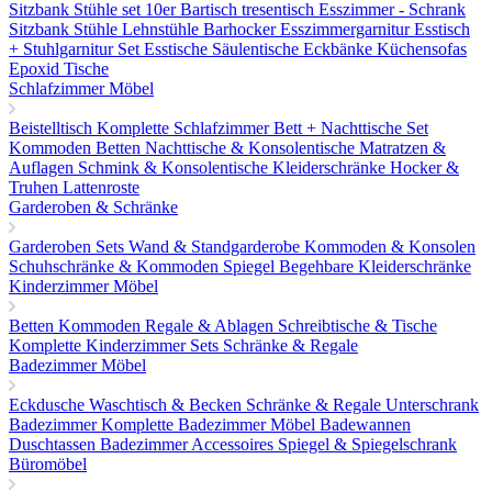
Sitzbank
Stühle set 10er
Bartisch tresentisch
Esszimmer - Schrank
Sitzbank
Stühle
Lehnstühle
Barhocker
Esszimmergarnitur
Esstisch
+ Stuhlgarnitur Set
Esstische
Säulentische
Eckbänke
Küchensofas
Epoxid Tische
Schlafzimmer Möbel
Beistelltisch
Komplette Schlafzimmer
Bett + Nachttische Set
Kommoden
Betten
Nachttische & Konsolentische
Matratzen &
Auflagen
Schmink & Konsolentische
Kleiderschränke
Hocker &
Truhen
Lattenroste
Garderoben & Schränke
Garderoben Sets
Wand & Standgarderobe
Kommoden & Konsolen
Schuhschränke & Kommoden
Spiegel
Begehbare Kleiderschränke
Kinderzimmer Möbel
Betten
Kommoden
Regale & Ablagen
Schreibtische & Tische
Komplette Kinderzimmer Sets
Schränke & Regale
Badezimmer Möbel
Eckdusche
Waschtisch & Becken
Schränke & Regale
Unterschrank
Badezimmer
Komplette Badezimmer Möbel
Badewannen
Duschtassen
Badezimmer Accessoires
Spiegel & Spiegelschrank
Büromöbel