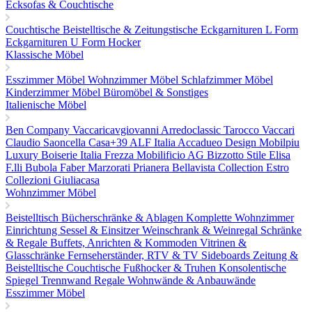
Ecksofas & Couchtische
Couchtische
Beistelltische & Zeitungstische
Eckgarnituren L Form
Eckgarnituren U Form
Hocker
Klassische Möbel
Esszimmer Möbel
Wohnzimmer Möbel
Schlafzimmer Möbel
Kinderzimmer Möbel
Büromöbel & Sonstiges
Italienische Möbel
Ben Company
Vaccaricavgiovanni
Arredoclassic
Tarocco Vaccari
Claudio Saoncella
Casa+39
ALF Italia
Accadueo Design
Mobilpiu
Luxury
Boiserie Italia
Frezza
Mobilificio AG
Bizzotto
Stile Elisa
F.lli Bubola
Faber
Marzorati
Prianera
Bellavista Collection
Estro
Collezioni
Giuliacasa
Wohnzimmer Möbel
Beistelltisch
Bücherschränke & Ablagen
Komplette Wohnzimmer
Einrichtung
Sessel & Einsitzer
Weinschrank & Weinregal
Schränke
& Regale
Buffets, Anrichten & Kommoden
Vitrinen &
Glasschränke
Fernseherständer, RTV & TV Sideboards
Zeitung &
Beistelltische
Couchtische
Fußhocker & Truhen
Konsolentische
Spiegel
Trennwand Regale
Wohnwände & Anbauwände
Esszimmer Möbel