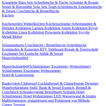
Komplette Büro Sets
Schreibtische & Tische
Schränke & Regale
Sessel & Bürostühle
Sofa Sets
Team-Schreibtische
Empfangstische
& Tresen
Couchtische & Beistelltische
Küchen
Küchenzeilen
Winkelküchen
Küchenschränke
Arbeitsplatten &
Blenden
Kollektion Langen
Kollektion Aspen
Kollektion Royal
Kollektion Linea
Kollektion Prowansja
Kollektion Sycylia
Metall Möbel
Sofagarnituren
Couchtische / Beistelltische
Schreibtische
Kommoden & Konsolen
RTV Sideboard
Regale & Trennwände
Esszimmer Set
Esstische
Stühle & Sessel
Massivholzmöbel
Massivholzmöbel(Schlafzimmer, Esszimmer, Wohnzimmer)
Schlafzimmer
Esszimmer
Wohnzimmer
Hotel & Gastronomie
Banksystem
Clubsessel Cocktailsessel & Chaiselounge
Designer
Wandverkleidung
Stuhl, Bank & Sessel
Esstisch, Beistell &
Couchtisch
Schranksysteme Begehbarer Schrank
Hotel
Schlafzimmer
Hotel Wohnzimmer
LED Wasserwand & Säulen
Maßfertigungen, restaurierung und Polsterung von Möbeln
Garten Terrasse