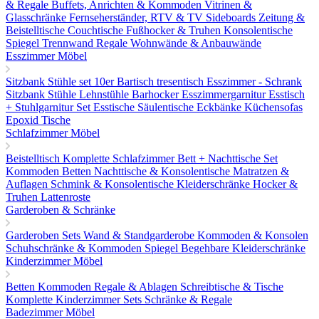
& Regale
Buffets, Anrichten & Kommoden
Vitrinen &
Glasschränke
Fernseherständer, RTV & TV Sideboards
Zeitung &
Beistelltische
Couchtische
Fußhocker & Truhen
Konsolentische
Spiegel
Trennwand Regale
Wohnwände & Anbauwände
Esszimmer Möbel
Sitzbank
Stühle set 10er
Bartisch tresentisch
Esszimmer - Schrank
Sitzbank
Stühle
Lehnstühle
Barhocker
Esszimmergarnitur
Esstisch
+ Stuhlgarnitur Set
Esstische
Säulentische
Eckbänke
Küchensofas
Epoxid Tische
Schlafzimmer Möbel
Beistelltisch
Komplette Schlafzimmer
Bett + Nachttische Set
Kommoden
Betten
Nachttische & Konsolentische
Matratzen &
Auflagen
Schmink & Konsolentische
Kleiderschränke
Hocker &
Truhen
Lattenroste
Garderoben & Schränke
Garderoben Sets
Wand & Standgarderobe
Kommoden & Konsolen
Schuhschränke & Kommoden
Spiegel
Begehbare Kleiderschränke
Kinderzimmer Möbel
Betten
Kommoden
Regale & Ablagen
Schreibtische & Tische
Komplette Kinderzimmer Sets
Schränke & Regale
Badezimmer Möbel