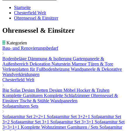
Startseite
Chesterfield Welt
Ohrensessel & Einsitzer
Ohrensessel & Einsitzer
Kategorien
Bau- und Renovierungsbedarf
Bodenbeläge
Dämmung & Isolierung
Gartenpaneele &
Außenbereich Dekoration
Naturstein Marmor
Türen & Tore
Verlegeplatten für Fußbodenheizung
Wandpaneele & Dekorative
Wandverkleidungen
Chesterfield Welt
Big Sofas
Design Betten
Design Möbel
Hocker & Truhen
Komplette Garnituren
Komplette Schlafzimmer
Ohrensessel &
Einsitzer
Tische & Stühle
Wandpaneelen
Sofagarnituren Sets
Sofagarnitur Set 2+2+1
Sofagarnitur Set 3+2+1
Sofagarnitur Set
3+2
Sofagarnitur Set 3+1
Sofagarnitur Set 3+3+1
Sofagarnitur Set
3+3+1+1
Komplette Wohnzimmer Garnituren / Sets
Sofagarnitur