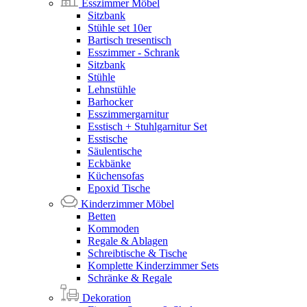
Esszimmer Möbel
Sitzbank
Stühle set 10er
Bartisch tresentisch
Esszimmer - Schrank
Sitzbank
Stühle
Lehnstühle
Barhocker
Esszimmergarnitur
Esstisch + Stuhlgarnitur Set
Esstische
Säulentische
Eckbänke
Küchensofas
Epoxid Tische
Kinderzimmer Möbel
Betten
Kommoden
Regale & Ablagen
Schreibtische & Tische
Komplette Kinderzimmer Sets
Schränke & Regale
Dekoration