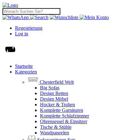
Regestrierung
Log in
Startseite
Kategorien
Chesterfield Welt
Big Sofas
Design Betten
Design Möbel
Hocker & Truhen
Komplette Garnituren
Komplette Schlafzimmer
Ohrensessel & Einsitzer
Tische & Stühle
Wandpaneelen
Sofagarnituren Sets