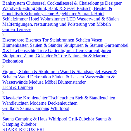
Banksystem
Clubsessel Cocktailsessel & Chaiselounge
Designer
Wandverkleidung
Stuhl, Bank & Sessel
Esstisch, Beistell &
Couchtisch
Schranksysteme Begehbarer Schrank
Hotel
Schlafzimmer
Hotel Wohnzimmer
LED Wasserwand & Säulen
Maßfertigungen, restaurierung und Polsterung von Möbeln
Garten Terrasse
Eiserne tore
Eisernes Tor
Steinbrunnen
Schalen Vasen
Blumenkasten
Säulen & Ständer
Skulpturen & Statuen
Gartenmöbel
XXL Lebensechte Tiere
Gartenfiguren Tiere
Gartenfiguren
Skulpturen
Zaun, Geländer & Tore
Naturstein & Marmor
Dekoration
Figuren, Statuen & Skulpturen
Wand & Standspiegel
Vasen &
Schalen
Wand Dekoration
Säulen & Leisten
Wassersäulen &
Wasserwände
Medusa Möbel
Blumenständer
Licht & Lampen
Klassische Kronleuchter
Tischleuchten
Steh & Standleuchten
Wandleuchten
Moderne Deckenleuchten
Grillkota Sauna Camping Whirlpool
Sauna
Camping & Haus
Whirlpool
Grill-Zubehör
Sauna &
Camping Zubehör
STARK REDUZIERT