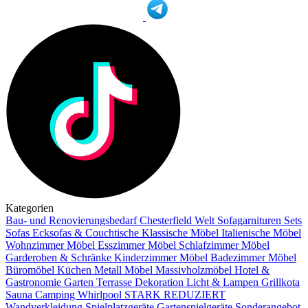
Kategorien
Bau- und Renovierungsbedarf
Chesterfield Welt
Sofagarnituren Sets
Sofas
Ecksofas & Couchtische
Klassische Möbel
Italienische Möbel
Wohnzimmer Möbel
Esszimmer Möbel
Schlafzimmer Möbel
Garderoben & Schränke
Kinderzimmer Möbel
Badezimmer Möbel
Büromöbel
Küchen
Metall Möbel
Massivholzmöbel
Hotel &
Gastronomie
Garten Terrasse
Dekoration
Licht & Lampen
Grillkota
Sauna Camping Whirlpool
STARK REDUZIERT
Wandverkleidung
Spielplatzgeräte Gartenspielgeräte
Sonderangebot