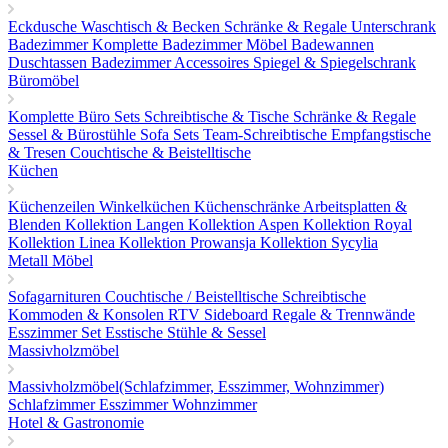
Eckdusche
Waschtisch & Becken
Schränke & Regale
Unterschrank
Badezimmer
Komplette Badezimmer Möbel
Badewannen
Duschtassen
Badezimmer Accessoires
Spiegel & Spiegelschrank
Büromöbel
Komplette Büro Sets
Schreibtische & Tische
Schränke & Regale
Sessel & Bürostühle
Sofa Sets
Team-Schreibtische
Empfangstische
& Tresen
Couchtische & Beistelltische
Küchen
Küchenzeilen
Winkelküchen
Küchenschränke
Arbeitsplatten &
Blenden
Kollektion Langen
Kollektion Aspen
Kollektion Royal
Kollektion Linea
Kollektion Prowansja
Kollektion Sycylia
Metall Möbel
Sofagarnituren
Couchtische / Beistelltische
Schreibtische
Kommoden & Konsolen
RTV Sideboard
Regale & Trennwände
Esszimmer Set
Esstische
Stühle & Sessel
Massivholzmöbel
Massivholzmöbel(Schlafzimmer, Esszimmer, Wohnzimmer)
Schlafzimmer
Esszimmer
Wohnzimmer
Hotel & Gastronomie