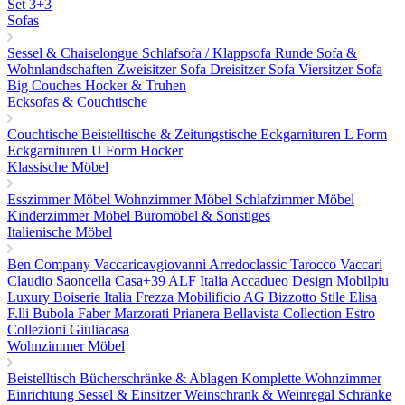
Set 3+3
Sofas
Sessel & Chaiselongue
Schlafsofa / Klappsofa
Runde Sofa &
Wohnlandschaften
Zweisitzer Sofa
Dreisitzer Sofa
Viersitzer Sofa
Big Couches
Hocker & Truhen
Ecksofas & Couchtische
Couchtische
Beistelltische & Zeitungstische
Eckgarnituren L Form
Eckgarnituren U Form
Hocker
Klassische Möbel
Esszimmer Möbel
Wohnzimmer Möbel
Schlafzimmer Möbel
Kinderzimmer Möbel
Büromöbel & Sonstiges
Italienische Möbel
Ben Company
Vaccaricavgiovanni
Arredoclassic
Tarocco Vaccari
Claudio Saoncella
Casa+39
ALF Italia
Accadueo Design
Mobilpiu
Luxury
Boiserie Italia
Frezza
Mobilificio AG
Bizzotto
Stile Elisa
F.lli Bubola
Faber
Marzorati
Prianera
Bellavista Collection
Estro
Collezioni
Giuliacasa
Wohnzimmer Möbel
Beistelltisch
Bücherschränke & Ablagen
Komplette Wohnzimmer
Einrichtung
Sessel & Einsitzer
Weinschrank & Weinregal
Schränke