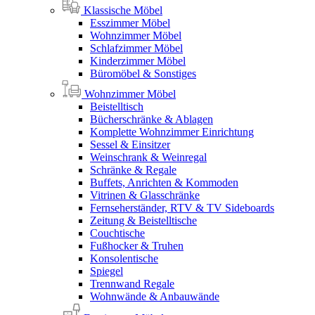
Klassische Möbel
Esszimmer Möbel
Wohnzimmer Möbel
Schlafzimmer Möbel
Kinderzimmer Möbel
Büromöbel & Sonstiges
Wohnzimmer Möbel
Beistelltisch
Bücherschränke & Ablagen
Komplette Wohnzimmer Einrichtung
Sessel & Einsitzer
Weinschrank & Weinregal
Schränke & Regale
Buffets, Anrichten & Kommoden
Vitrinen & Glasschränke
Fernseherständer, RTV & TV Sideboards
Zeitung & Beistelltische
Couchtische
Fußhocker & Truhen
Konsolentische
Spiegel
Trennwand Regale
Wohnwände & Anbauwände