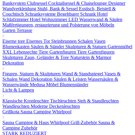
Banksystem
Clubsessel Cocktailsessel & Chaiselounge
Designer
Wandverkleidung
Stuhl, Bank & Sessel
Esstisch, Beistell &
Couchtisch
Schranksysteme Begehbarer Schrank
Hotel
Schlafzimmer
Hotel Wohnzimmer
LED Wasserwand & Säulen
Maßfertigungen, restaurierung und Polsterung von Möbeln
Garten Terrasse
Eiserne tore
Eisernes Tor
Steinbrunnen
Schalen Vasen
Blumenkasten
Säulen & Ständer
Skulpturen & Statuen
Gartenmöbel
XXL Lebensechte Tiere
Gartenfiguren Tiere
Gartenfiguren
Skulpturen
Zaun, Geländer & Tore
Naturstein & Marmor
Dekoration
Figuren, Statuen & Skulpturen
Wand & Standspiegel
Vasen &
Schalen
Wand Dekoration
Säulen & Leisten
Wassersäulen &
Wasserwände
Medusa Möbel
Blumenständer
Licht & Lampen
Klassische Kronleuchter
Tischleuchten
Steh & Standleuchten
Wandleuchten
Moderne Deckenleuchten
Grillkota Sauna Camping Whirlpool
Sauna
Camping & Haus
Whirlpool
Grill-Zubehör
Sauna &
Camping Zubehör
STARK REDUZIERT