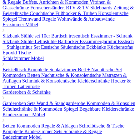
& Regale
Buffets, Anrichten & Kommoden
Vitrinen &
Glasschränke
Fernseherständer, RTV & TV Sideboards
Zeitung &
Beistelltische
Couchtische
Fußhocker & Truhen
Konsolentische
Spiegel
Trennwand Regale
Wohnwände & Anbauwände
Esszimmer Möbel
Sitzbank
Stühle set 10er
Bartisch tresentisch
Esszimmer - Schrank
Sitzbank
Stühle
Lehnstühle
Barhocker
Esszimmergarnitur
Esstisch
+ Stuhlgarnitur Set
Esstische
Säulentische
Eckbänke
Küchensofas
Epoxid Tische
Schlafzimmer Möbel
Beistelltisch
Komplette Schlafzimmer
Bett + Nachttische Set
Kommoden
Betten
Nachttische & Konsolentische
Matratzen &
Auflagen
Schmink & Konsolentische
Kleiderschränke
Hocker &
Truhen
Lattenroste
Garderoben & Schränke
Garderoben Sets
Wand & Standgarderobe
Kommoden & Konsolen
Schuhschränke & Kommoden
Spiegel
Begehbare Kleiderschränke
Kinderzimmer Möbel
Betten
Kommoden
Regale & Ablagen
Schreibtische & Tische
Komplette Kinderzimmer Sets
Schränke & Regale
Badezimmer Möbel