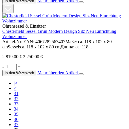
Mehr über den Artikel
In den Warenkorb
Ohrensessel & Einsitzer
Сhesterfield Sessel Grün Modern Design Sitz Neu Einrichtung
Wohnzimmer
Artikel-Nr. EAN: 4067282563407Maße: ca. 118 x 102 x 80
cmSessel:ca. 118 x 102 x 80 cmДлина: ca: 118 ..
2 819.00 €
2 250.00 €
-
+
Mehr über den Artikel
In den Warenkorb
|<
<
31
32
33
34
35
36
37