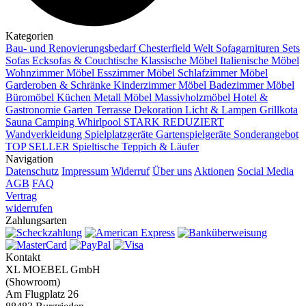
Kategorien
Bau- und Renovierungsbedarf
Chesterfield Welt
Sofagarnituren Sets
Sofas
Ecksofas & Couchtische
Klassische Möbel
Italienische Möbel
Wohnzimmer Möbel
Esszimmer Möbel
Schlafzimmer Möbel
Garderoben & Schränke
Kinderzimmer Möbel
Badezimmer Möbel
Büromöbel
Küchen
Metall Möbel
Massivholzmöbel
Hotel &
Gastronomie
Garten Terrasse
Dekoration
Licht & Lampen
Grillkota
Sauna Camping Whirlpool
STARK REDUZIERT
Wandverkleidung
Spielplatzgeräte Gartenspielgeräte
Sonderangebot
TOP SELLER
Spieltische
Teppich & Läufer
Navigation
Datenschutz
Impressum
Widerruf
Über uns
Aktionen
Social Media
AGB
FAQ
Vertrag
widerrufen
Zahlungsarten
Kontakt
XL MOEBEL GmbH
(Showroom)
Am Flugplatz 26