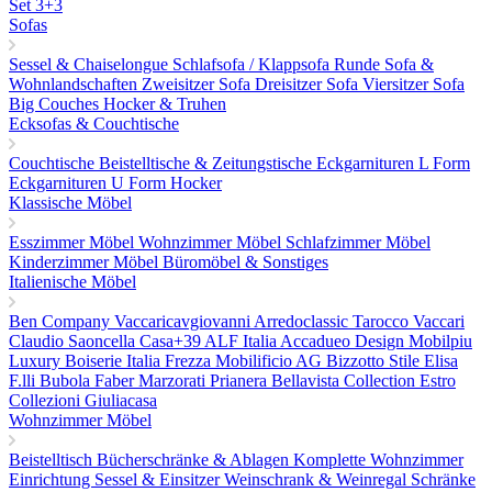
Set 3+3
Sofas
Sessel & Chaiselongue
Schlafsofa / Klappsofa
Runde Sofa &
Wohnlandschaften
Zweisitzer Sofa
Dreisitzer Sofa
Viersitzer Sofa
Big Couches
Hocker & Truhen
Ecksofas & Couchtische
Couchtische
Beistelltische & Zeitungstische
Eckgarnituren L Form
Eckgarnituren U Form
Hocker
Klassische Möbel
Esszimmer Möbel
Wohnzimmer Möbel
Schlafzimmer Möbel
Kinderzimmer Möbel
Büromöbel & Sonstiges
Italienische Möbel
Ben Company
Vaccaricavgiovanni
Arredoclassic
Tarocco Vaccari
Claudio Saoncella
Casa+39
ALF Italia
Accadueo Design
Mobilpiu
Luxury
Boiserie Italia
Frezza
Mobilificio AG
Bizzotto
Stile Elisa
F.lli Bubola
Faber
Marzorati
Prianera
Bellavista Collection
Estro
Collezioni
Giuliacasa
Wohnzimmer Möbel
Beistelltisch
Bücherschränke & Ablagen
Komplette Wohnzimmer
Einrichtung
Sessel & Einsitzer
Weinschrank & Weinregal
Schränke