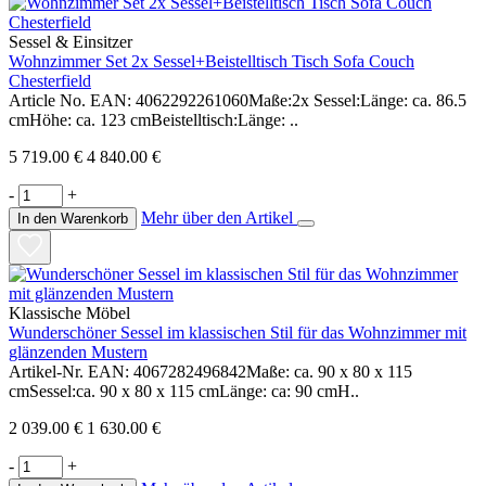
Sessel & Einsitzer
Wohnzimmer Set 2x Sessel+Beistelltisch Tisch Sofa Couch
Chesterfield
Article No. EAN: 4062292261060Maße:2x Sessel:Länge: ca. 86.5
cmHöhe: ca. 123 cmBeistelltisch:Länge: ..
5 719.00 €
4 840.00 €
-
+
Mehr über den Artikel
In den Warenkorb
Klassische Möbel
Wunderschöner Sessel im klassischen Stil für das Wohnzimmer mit
glänzenden Mustern
Artikel-Nr. EAN: 4067282496842Maße: ca. 90 x 80 x 115
cmSessel:ca. 90 x 80 x 115 cmLänge: ca: 90 cmH..
2 039.00 €
1 630.00 €
-
+