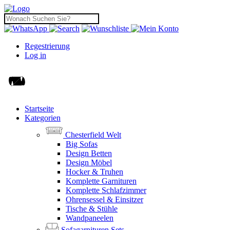
Regestrierung
Log in
Startseite
Kategorien
Chesterfield Welt
Big Sofas
Design Betten
Design Möbel
Hocker & Truhen
Komplette Garnituren
Komplette Schlafzimmer
Ohrensessel & Einsitzer
Tische & Stühle
Wandpaneelen
Sofagarnituren Sets