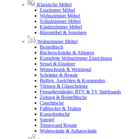
Klassische Möbel
Esszimmer Möbel
Wohnzimmer Möbel
Schlafzimmer Möbel
Kinderzimmer Möbel
Büromöbel & Sonstiges
Wohnzimmer Möbel
Beistelltisch
Bücherschränke & Ablagen
Komplette Wohnzimmer Einrichtung
Sessel & Einsitzer
Weinschrank & Weinregal
Schränke & Regale
Buffets, Anrichten & Kommoden
Vitrinen & Glasschränke
Fernseherständer, RTV & TV Sideboards
Zeitung & Beistelltische
Couchtische
Fußhocker & Truhen
Konsolentische
Spiegel
Trennwand Regale
Wohnwände & Anbauwände