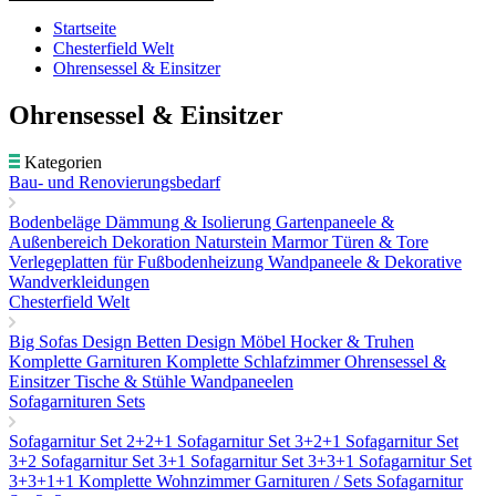
Startseite
Chesterfield Welt
Ohrensessel & Einsitzer
Ohrensessel & Einsitzer
Kategorien
Bau- und Renovierungsbedarf
Bodenbeläge
Dämmung & Isolierung
Gartenpaneele &
Außenbereich Dekoration
Naturstein Marmor
Türen & Tore
Verlegeplatten für Fußbodenheizung
Wandpaneele & Dekorative
Wandverkleidungen
Chesterfield Welt
Big Sofas
Design Betten
Design Möbel
Hocker & Truhen
Komplette Garnituren
Komplette Schlafzimmer
Ohrensessel &
Einsitzer
Tische & Stühle
Wandpaneelen
Sofagarnituren Sets
Sofagarnitur Set 2+2+1
Sofagarnitur Set 3+2+1
Sofagarnitur Set
3+2
Sofagarnitur Set 3+1
Sofagarnitur Set 3+3+1
Sofagarnitur Set
3+3+1+1
Komplette Wohnzimmer Garnituren / Sets
Sofagarnitur