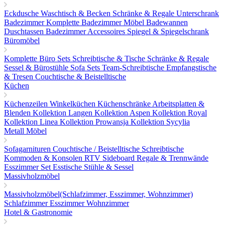
Eckdusche
Waschtisch & Becken
Schränke & Regale
Unterschrank
Badezimmer
Komplette Badezimmer Möbel
Badewannen
Duschtassen
Badezimmer Accessoires
Spiegel & Spiegelschrank
Büromöbel
Komplette Büro Sets
Schreibtische & Tische
Schränke & Regale
Sessel & Bürostühle
Sofa Sets
Team-Schreibtische
Empfangstische
& Tresen
Couchtische & Beistelltische
Küchen
Küchenzeilen
Winkelküchen
Küchenschränke
Arbeitsplatten &
Blenden
Kollektion Langen
Kollektion Aspen
Kollektion Royal
Kollektion Linea
Kollektion Prowansja
Kollektion Sycylia
Metall Möbel
Sofagarnituren
Couchtische / Beistelltische
Schreibtische
Kommoden & Konsolen
RTV Sideboard
Regale & Trennwände
Esszimmer Set
Esstische
Stühle & Sessel
Massivholzmöbel
Massivholzmöbel(Schlafzimmer, Esszimmer, Wohnzimmer)
Schlafzimmer
Esszimmer
Wohnzimmer
Hotel & Gastronomie