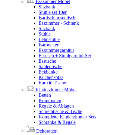
Esszimmer Möbel
Sitzbank
Stühle set 10er
Bartisch tresentisch
Esszimmer - Schrank
Sitzbank
Stühle
Lehnstühle
Barhocker
Esszimmergarnitur
Esstisch + Stuhlgarnitur Set
Esstische
Säulentische
Eckbänke
Küchensofas
Epoxid Tische
Kinderzimmer Möbel
Betten
Kommoden
Regale & Ablagen
Schreibtische & Tische
Komplette Kinderzimmer Sets
Schränke & Regale
Dekoration