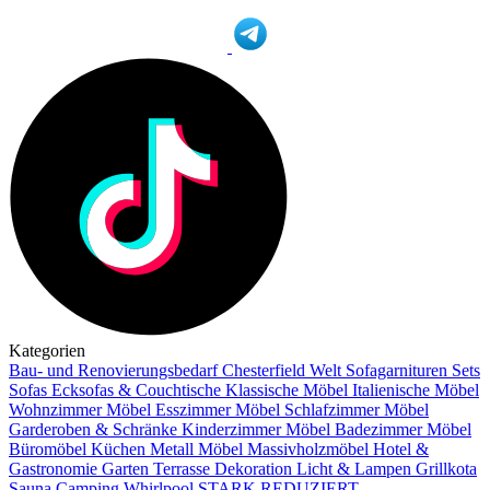
Kategorien
Bau- und Renovierungsbedarf
Chesterfield Welt
Sofagarnituren Sets
Sofas
Ecksofas & Couchtische
Klassische Möbel
Italienische Möbel
Wohnzimmer Möbel
Esszimmer Möbel
Schlafzimmer Möbel
Garderoben & Schränke
Kinderzimmer Möbel
Badezimmer Möbel
Büromöbel
Küchen
Metall Möbel
Massivholzmöbel
Hotel &
Gastronomie
Garten Terrasse
Dekoration
Licht & Lampen
Grillkota
Sauna Camping Whirlpool
STARK REDUZIERT