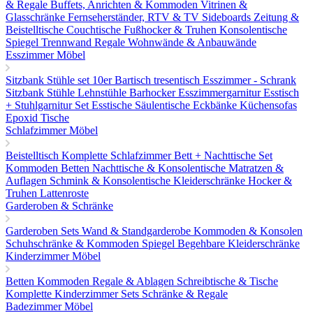
& Regale
Buffets, Anrichten & Kommoden
Vitrinen &
Glasschränke
Fernseherständer, RTV & TV Sideboards
Zeitung &
Beistelltische
Couchtische
Fußhocker & Truhen
Konsolentische
Spiegel
Trennwand Regale
Wohnwände & Anbauwände
Esszimmer Möbel
Sitzbank
Stühle set 10er
Bartisch tresentisch
Esszimmer - Schrank
Sitzbank
Stühle
Lehnstühle
Barhocker
Esszimmergarnitur
Esstisch
+ Stuhlgarnitur Set
Esstische
Säulentische
Eckbänke
Küchensofas
Epoxid Tische
Schlafzimmer Möbel
Beistelltisch
Komplette Schlafzimmer
Bett + Nachttische Set
Kommoden
Betten
Nachttische & Konsolentische
Matratzen &
Auflagen
Schmink & Konsolentische
Kleiderschränke
Hocker &
Truhen
Lattenroste
Garderoben & Schränke
Garderoben Sets
Wand & Standgarderobe
Kommoden & Konsolen
Schuhschränke & Kommoden
Spiegel
Begehbare Kleiderschränke
Kinderzimmer Möbel
Betten
Kommoden
Regale & Ablagen
Schreibtische & Tische
Komplette Kinderzimmer Sets
Schränke & Regale
Badezimmer Möbel