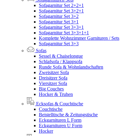
Sofagarnitur Set 2+2+1
Sofagarnitur Set 3+2+1
Sofagarnitur Set 3+2
Sofagarnitur Set 3+1
Sofagarnitur Set 3+3+1
Sofagarnitur Set 3+3+1+1
Komplette Wohnzimmer Garnituren / Sets
Sofagarnitur Set 3+3
Sofas
Sessel & Chaiselongue
Schlafsofa / Klappsofa
Runde Sofa & Wohnlandschaften
Zweisitzer Sofa
Dreisitzer Sofa
Viersitzer Sofa
Big Couches
Hocker & Truhen
Ecksofas & Couchtische
Couchtische
Beistelltische & Zeitungstische
Eckgarnituren L Form
Eckgarnituren U Form
Hocker