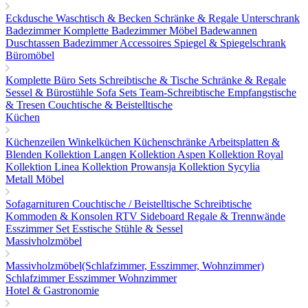
Eckdusche
Waschtisch & Becken
Schränke & Regale
Unterschrank
Badezimmer
Komplette Badezimmer Möbel
Badewannen
Duschtassen
Badezimmer Accessoires
Spiegel & Spiegelschrank
Büromöbel
Komplette Büro Sets
Schreibtische & Tische
Schränke & Regale
Sessel & Bürostühle
Sofa Sets
Team-Schreibtische
Empfangstische
& Tresen
Couchtische & Beistelltische
Küchen
Küchenzeilen
Winkelküchen
Küchenschränke
Arbeitsplatten &
Blenden
Kollektion Langen
Kollektion Aspen
Kollektion Royal
Kollektion Linea
Kollektion Prowansja
Kollektion Sycylia
Metall Möbel
Sofagarnituren
Couchtische / Beistelltische
Schreibtische
Kommoden & Konsolen
RTV Sideboard
Regale & Trennwände
Esszimmer Set
Esstische
Stühle & Sessel
Massivholzmöbel
Massivholzmöbel(Schlafzimmer, Esszimmer, Wohnzimmer)
Schlafzimmer
Esszimmer
Wohnzimmer
Hotel & Gastronomie