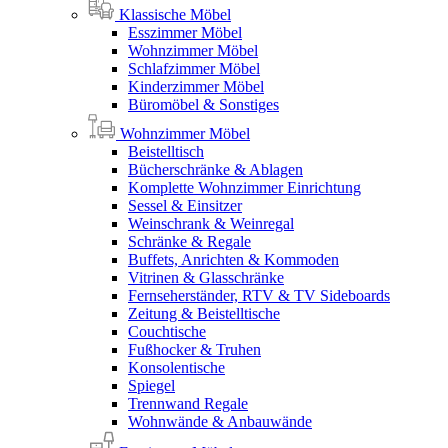
Klassische Möbel
Esszimmer Möbel
Wohnzimmer Möbel
Schlafzimmer Möbel
Kinderzimmer Möbel
Büromöbel & Sonstiges
Wohnzimmer Möbel
Beistelltisch
Bücherschränke & Ablagen
Komplette Wohnzimmer Einrichtung
Sessel & Einsitzer
Weinschrank & Weinregal
Schränke & Regale
Buffets, Anrichten & Kommoden
Vitrinen & Glasschränke
Fernseherständer, RTV & TV Sideboards
Zeitung & Beistelltische
Couchtische
Fußhocker & Truhen
Konsolentische
Spiegel
Trennwand Regale
Wohnwände & Anbauwände