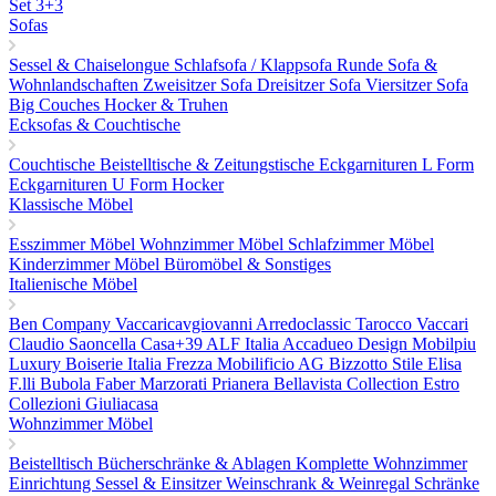
Set 3+3
Sofas
Sessel & Chaiselongue
Schlafsofa / Klappsofa
Runde Sofa &
Wohnlandschaften
Zweisitzer Sofa
Dreisitzer Sofa
Viersitzer Sofa
Big Couches
Hocker & Truhen
Ecksofas & Couchtische
Couchtische
Beistelltische & Zeitungstische
Eckgarnituren L Form
Eckgarnituren U Form
Hocker
Klassische Möbel
Esszimmer Möbel
Wohnzimmer Möbel
Schlafzimmer Möbel
Kinderzimmer Möbel
Büromöbel & Sonstiges
Italienische Möbel
Ben Company
Vaccaricavgiovanni
Arredoclassic
Tarocco Vaccari
Claudio Saoncella
Casa+39
ALF Italia
Accadueo Design
Mobilpiu
Luxury
Boiserie Italia
Frezza
Mobilificio AG
Bizzotto
Stile Elisa
F.lli Bubola
Faber
Marzorati
Prianera
Bellavista Collection
Estro
Collezioni
Giuliacasa
Wohnzimmer Möbel
Beistelltisch
Bücherschränke & Ablagen
Komplette Wohnzimmer
Einrichtung
Sessel & Einsitzer
Weinschrank & Weinregal
Schränke