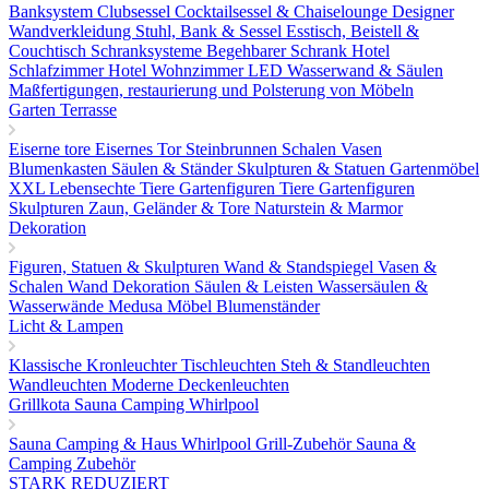
Banksystem
Clubsessel Cocktailsessel & Chaiselounge
Designer
Wandverkleidung
Stuhl, Bank & Sessel
Esstisch, Beistell &
Couchtisch
Schranksysteme Begehbarer Schrank
Hotel
Schlafzimmer
Hotel Wohnzimmer
LED Wasserwand & Säulen
Maßfertigungen, restaurierung und Polsterung von Möbeln
Garten Terrasse
Eiserne tore
Eisernes Tor
Steinbrunnen
Schalen Vasen
Blumenkasten
Säulen & Ständer
Skulpturen & Statuen
Gartenmöbel
XXL Lebensechte Tiere
Gartenfiguren Tiere
Gartenfiguren
Skulpturen
Zaun, Geländer & Tore
Naturstein & Marmor
Dekoration
Figuren, Statuen & Skulpturen
Wand & Standspiegel
Vasen &
Schalen
Wand Dekoration
Säulen & Leisten
Wassersäulen &
Wasserwände
Medusa Möbel
Blumenständer
Licht & Lampen
Klassische Kronleuchter
Tischleuchten
Steh & Standleuchten
Wandleuchten
Moderne Deckenleuchten
Grillkota Sauna Camping Whirlpool
Sauna
Camping & Haus
Whirlpool
Grill-Zubehör
Sauna &
Camping Zubehör
STARK REDUZIERT