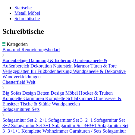
Startseite
Metall Möbel
Schreibtische
Schreibtische
Kategorien
Bau- und Renovierungsbedarf
Bodenbeläge
Dämmung & Isolierung
Gartenpaneele &
Außenbereich Dekoration
Naturstein Marmor
Türen & Tore
Verlegeplatten für Fußbodenheizung
Wandpaneele & Dekorative
Wandverkleidungen
Chesterfield Welt
Big Sofas
Design Betten
Design Möbel
Hocker & Truhen
Komplette Garnituren
Komplette Schlafzimmer
Ohrensessel &
Einsitzer
Tische & Stühle
Wandpaneelen
Sofagarnituren Sets
Sofagarnitur Set 2+2+1
Sofagarnitur Set 3+2+1
Sofagarnitur Set
3+2
Sofagarnitur Set 3+1
Sofagarnitur Set 3+3+1
Sofagarnitur Set
3+3+1+1
Komplette Wohnzimmer Garnituren / Sets
Sofagarnitur