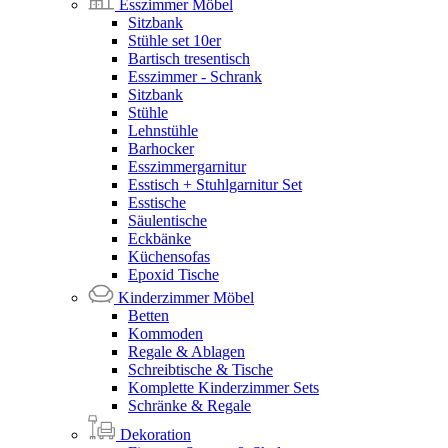
Esszimmer Möbel
Sitzbank
Stühle set 10er
Bartisch tresentisch
Esszimmer - Schrank
Sitzbank
Stühle
Lehnstühle
Barhocker
Esszimmergarnitur
Esstisch + Stuhlgarnitur Set
Esstische
Säulentische
Eckbänke
Küchensofas
Epoxid Tische
Kinderzimmer Möbel
Betten
Kommoden
Regale & Ablagen
Schreibtische & Tische
Komplette Kinderzimmer Sets
Schränke & Regale
Dekoration