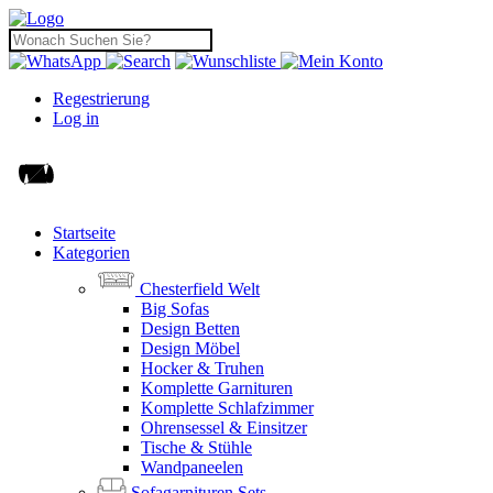
Regestrierung
Log in
Startseite
Kategorien
Chesterfield Welt
Big Sofas
Design Betten
Design Möbel
Hocker & Truhen
Komplette Garnituren
Komplette Schlafzimmer
Ohrensessel & Einsitzer
Tische & Stühle
Wandpaneelen
Sofagarnituren Sets