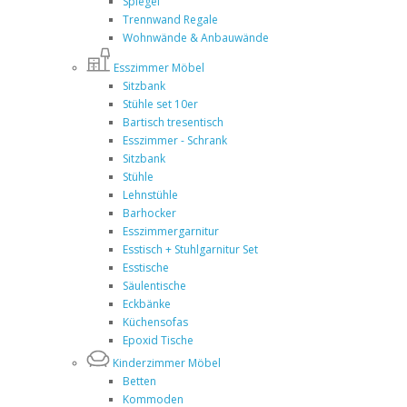
Spiegel
Trennwand Regale
Wohnwände & Anbauwände
Esszimmer Möbel
Sitzbank
Stühle set 10er
Bartisch tresentisch
Esszimmer - Schrank
Sitzbank
Stühle
Lehnstühle
Barhocker
Esszimmergarnitur
Esstisch + Stuhlgarnitur Set
Esstische
Säulentische
Eckbänke
Küchensofas
Epoxid Tische
Kinderzimmer Möbel
Betten
Kommoden