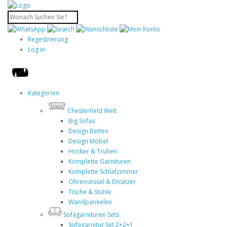
Regestrierung
Log in
Kategorien
Chesterfield Welt
Big Sofas
Design Betten
Design Möbel
Hocker & Truhen
Komplette Garnituren
Komplette Schlafzimmer
Ohrensessel & Einsitzer
Tische & Stühle
Wandpaneelen
Sofagarnituren Sets
Sofagarnitur Set 2+2+1