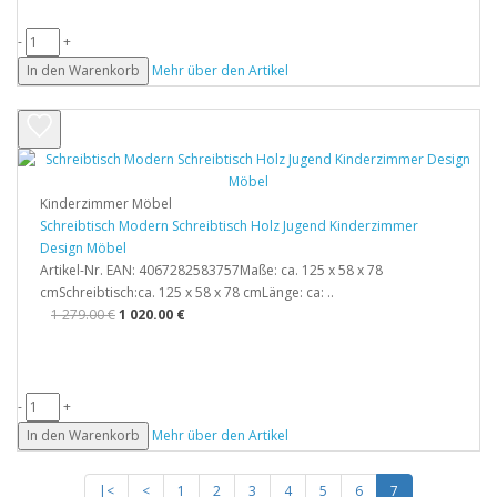
-
+
In den Warenkorb
Mehr über den Artikel
Kinderzimmer Möbel
Schreibtisch Modern Schreibtisch Holz Jugend Kinderzimmer
Design Möbel
Artikel-Nr. EAN: 4067282583757Maße: ca. 125 x 58 x 78
cmSchreibtisch:ca. 125 x 58 x 78 cmLänge: ca: ..
1 279.00 €
1 020.00 €
-
+
In den Warenkorb
Mehr über den Artikel
|<
<
1
2
3
4
5
6
7