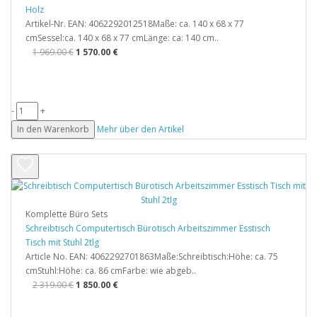
Holz
Artikel-Nr. EAN: 4062292012518Maße: ca. 140 x 68 x 77
cmSessel:ca. 140 x 68 x 77 cmLänge: ca: 140 cm..
1 969.00 €
1 570.00 €
-
+
In den Warenkorb
Mehr über den Artikel
Komplette Büro Sets
Schreibtisch Computertisch Bürotisch Arbeitszimmer Esstisch
Tisch mit Stuhl 2tlg
Article No. EAN: 4062292701863Maße:Schreibtisch:Höhe: ca. 75
cmStuhl:Höhe: ca. 86 cmFarbe: wie abgeb..
2 319.00 €
1 850.00 €