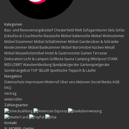
Kategorien
Bau- und Renovierungsbedarf
Chesterfield Welt
Sofagarnituren Sets
Sofas
Ecksofas & Couchtische
Klassische Möbel
Italienische Möbel
Wohnzimmer
Möbel
Esszimmer Möbel
Schlafzimmer Möbel
Garderoben & Schränke
Kinderzimmer Möbel
Badezimmer Möbel
Büromöbel
Küchen
Metall
Möbel
Massivholzmöbel
Hotel & Gastronomie
Garten Terrasse
Dekoration
Licht & Lampen
Grillkota Sauna Camping Whirlpool
STARK
REDUZIERT
Wandverkleidung
Spielplatzgeräte Gartenspielgeräte
Sonderangebot
TOP SELLER
Spieltische
Teppich & Läufer
Navigation
Datenschutz
Impressum
Widerruf
Über uns
Aktionen
Social Media
AGB
FAQ
Vertrag
widerrufen
Zahlungsarten
Kontakt
XL MOEBEL GmbH