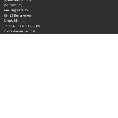
(Showroom)
Am Flugplatz 26
88483 Burgrieden
Deutschland
Tel.: +49 7392 93 78 188
Kontaktieren Sie uns!