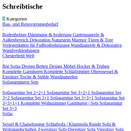
Schreibtische
Kategorien
Bau- und Renovierungsbedarf
Bodenbeläge
Dämmung & Isolierung
Gartenpaneele &
Außenbereich Dekoration
Naturstein Marmor
Türen & Tore
Verlegeplatten für Fußbodenheizung
Wandpaneele & Dekorative
Wandverkleidungen
Chesterfield Welt
Big Sofas
Design Betten
Design Möbel
Hocker & Truhen
Komplette Garnituren
Komplette Schlafzimmer
Ohrensessel &
Einsitzer
Tische & Stühle
Wandpaneelen
Sofagarnituren Sets
Sofagarnitur Set 2+2+1
Sofagarnitur Set 3+2+1
Sofagarnitur Set
3+2
Sofagarnitur Set 3+1
Sofagarnitur Set 3+3+1
Sofagarnitur Set
3+3+1+1
Komplette Wohnzimmer Garnituren / Sets
Sofagarnitur
Set 3+3
Sofas
Sessel & Chaiselongue
Schlafsofa / Klappsofa
Runde Sofa &
Wohnlandschaften
Zweisitzer Sofa
Dreisitzer Sofa
Viersitzer Sofa