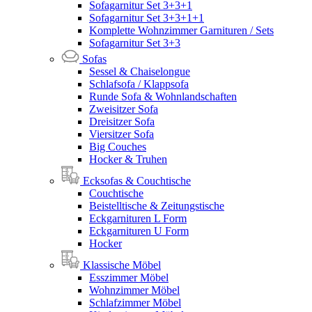
Sofagarnitur Set 3+3+1
Sofagarnitur Set 3+3+1+1
Komplette Wohnzimmer Garnituren / Sets
Sofagarnitur Set 3+3
Sofas
Sessel & Chaiselongue
Schlafsofa / Klappsofa
Runde Sofa & Wohnlandschaften
Zweisitzer Sofa
Dreisitzer Sofa
Viersitzer Sofa
Big Couches
Hocker & Truhen
Ecksofas & Couchtische
Couchtische
Beistelltische & Zeitungstische
Eckgarnituren L Form
Eckgarnituren U Form
Hocker
Klassische Möbel
Esszimmer Möbel
Wohnzimmer Möbel
Schlafzimmer Möbel