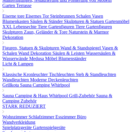
Maßfertigungen, restaurierung und Polsterung von Möbeln
Garten Terrasse
Eiserne tore
Eisernes Tor
Steinbrunnen
Schalen Vasen
Blumenkasten
Säulen & Ständer
Skulpturen & Statuen
Gartenmöbel
XXL Lebensechte Tiere
Gartenfiguren Tiere
Gartenfiguren
Skulpturen
Zaun, Geländer & Tore
Naturstein & Marmor
Dekoration
Figuren, Statuen & Skulpturen
Wand & Standspiegel
Vasen &
Schalen
Wand Dekoration
Säulen & Leisten
Wassersäulen &
Wasserwände
Medusa Möbel
Blumenständer
Licht & Lampen
Klassische Kronleuchter
Tischleuchten
Steh & Standleuchten
Wandleuchten
Moderne Deckenleuchten
Grillkota Sauna Camping Whirlpool
Sauna
Camping & Haus
Whirlpool
Grill-Zubehör
Sauna &
Camping Zubehör
STARK REDUZIERT
Wohnzimmer
Schlafzimmer
Esszimmer
Büro
Wandverkleidung
Spielplatzgeräte Gartenspielgeräte