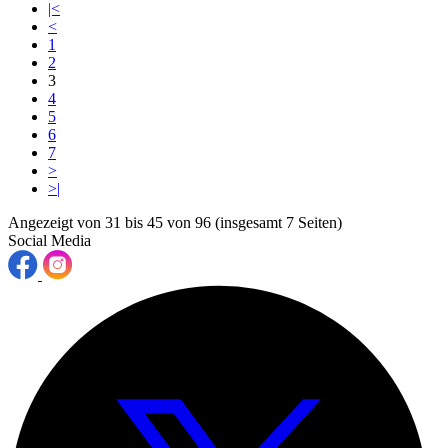
|<
<
1
2
3
4
5
6
7
>
>|
Angezeigt von 31 bis 45 von 96 (insgesamt 7 Seiten)
Social Media