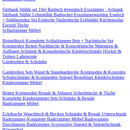
Sitzbank
Stühle set 10er
Bartisch tresentisch
Esszimmer - Schrank
Sitzbank
Stühle
Lehnstühle
Barhocker
Esszimmergarnitur
Esstisch
+ Stuhlgarnitur Set
Esstische
Säulentische
Eckbänke
Küchensofas
Epoxid Tische
Schlafzimmer Möbel
Beistelltisch
Komplette Schlafzimmer
Bett + Nachttische Set
Kommoden
Betten
Nachttische & Konsolentische
Matratzen &
Auflagen
Schmink & Konsolentische
Kleiderschränke
Hocker &
Truhen
Lattenroste
Garderoben & Schränke
Garderoben Sets
Wand & Standgarderobe
Kommoden & Konsolen
Schuhschränke & Kommoden
Spiegel
Begehbare Kleiderschränke
Kinderzimmer Möbel
Betten
Kommoden
Regale & Ablagen
Schreibtische & Tische
Komplette Kinderzimmer Sets
Schränke & Regale
Badezimmer Möbel
Eckdusche
Waschtisch & Becken
Schränke & Regale
Unterschrank
Badezimmer
Komplette Badezimmer Möbel
Badewannen
Duschtassen
Badezimmer Accessoires
Spiegel & Spiegelschrank
Büromöbel