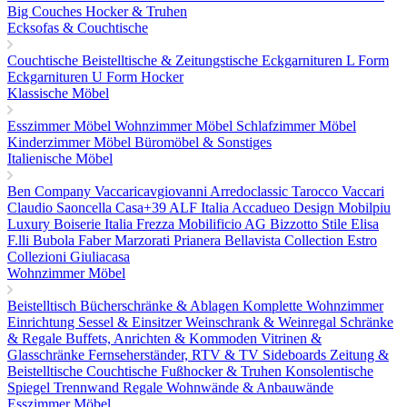
Big Couches
Hocker & Truhen
Ecksofas & Couchtische
Couchtische
Beistelltische & Zeitungstische
Eckgarnituren L Form
Eckgarnituren U Form
Hocker
Klassische Möbel
Esszimmer Möbel
Wohnzimmer Möbel
Schlafzimmer Möbel
Kinderzimmer Möbel
Büromöbel & Sonstiges
Italienische Möbel
Ben Company
Vaccaricavgiovanni
Arredoclassic
Tarocco Vaccari
Claudio Saoncella
Casa+39
ALF Italia
Accadueo Design
Mobilpiu
Luxury
Boiserie Italia
Frezza
Mobilificio AG
Bizzotto
Stile Elisa
F.lli Bubola
Faber
Marzorati
Prianera
Bellavista Collection
Estro
Collezioni
Giuliacasa
Wohnzimmer Möbel
Beistelltisch
Bücherschränke & Ablagen
Komplette Wohnzimmer
Einrichtung
Sessel & Einsitzer
Weinschrank & Weinregal
Schränke
& Regale
Buffets, Anrichten & Kommoden
Vitrinen &
Glasschränke
Fernseherständer, RTV & TV Sideboards
Zeitung &
Beistelltische
Couchtische
Fußhocker & Truhen
Konsolentische
Spiegel
Trennwand Regale
Wohnwände & Anbauwände
Esszimmer Möbel