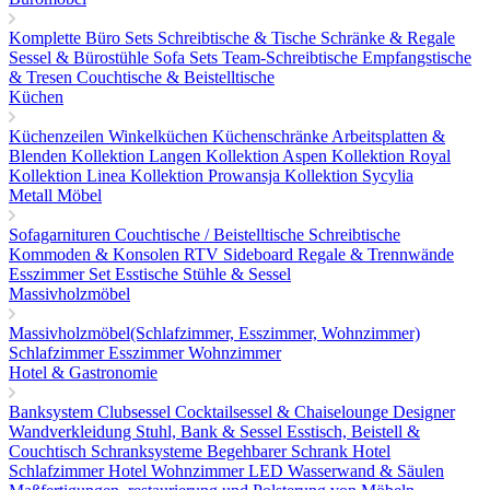
Komplette Büro Sets
Schreibtische & Tische
Schränke & Regale
Sessel & Bürostühle
Sofa Sets
Team-Schreibtische
Empfangstische
& Tresen
Couchtische & Beistelltische
Küchen
Küchenzeilen
Winkelküchen
Küchenschränke
Arbeitsplatten &
Blenden
Kollektion Langen
Kollektion Aspen
Kollektion Royal
Kollektion Linea
Kollektion Prowansja
Kollektion Sycylia
Metall Möbel
Sofagarnituren
Couchtische / Beistelltische
Schreibtische
Kommoden & Konsolen
RTV Sideboard
Regale & Trennwände
Esszimmer Set
Esstische
Stühle & Sessel
Massivholzmöbel
Massivholzmöbel(Schlafzimmer, Esszimmer, Wohnzimmer)
Schlafzimmer
Esszimmer
Wohnzimmer
Hotel & Gastronomie
Banksystem
Clubsessel Cocktailsessel & Chaiselounge
Designer
Wandverkleidung
Stuhl, Bank & Sessel
Esstisch, Beistell &
Couchtisch
Schranksysteme Begehbarer Schrank
Hotel
Schlafzimmer
Hotel Wohnzimmer
LED Wasserwand & Säulen