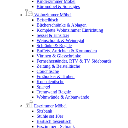
Kinderzimmer Möbel
Büromöbel & Sonstiges
Wohnzimmer Möbel
Beistelltisch
Bücherschränke & Ablagen
Komplette Wohnzimmer Einrichtung
Sessel & Einsitzer
Weinschrank & Weinregal
Schränke & Regale
Buffets, Anrichten & Kommoden
Vitrinen & Glasschränke
Fernseherständer, RTV & TV Sideboards
Zeitung & Beistelltische
Couchtische
Fußhocker & Truhen
Konsolentische
Spiegel
Trennwand Regale
Wohnwände & Anbauwände
Esszimmer Möbel
Sitzbank
Stühle set 10er
Bartisch tresentisch
Esszimmer - Schrank