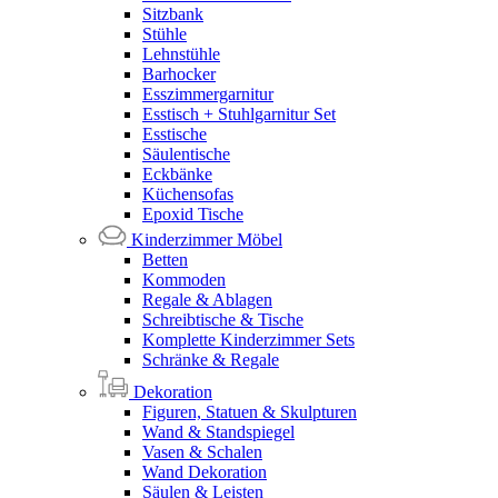
Sitzbank
Stühle
Lehnstühle
Barhocker
Esszimmergarnitur
Esstisch + Stuhlgarnitur Set
Esstische
Säulentische
Eckbänke
Küchensofas
Epoxid Tische
Kinderzimmer Möbel
Betten
Kommoden
Regale & Ablagen
Schreibtische & Tische
Komplette Kinderzimmer Sets
Schränke & Regale
Dekoration
Figuren, Statuen & Skulpturen
Wand & Standspiegel
Vasen & Schalen
Wand Dekoration
Säulen & Leisten