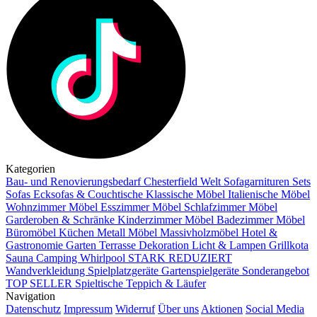
Kategorien
Bau- und Renovierungsbedarf
Chesterfield Welt
Sofagarnituren Sets
Sofas
Ecksofas & Couchtische
Klassische Möbel
Italienische Möbel
Wohnzimmer Möbel
Esszimmer Möbel
Schlafzimmer Möbel
Garderoben & Schränke
Kinderzimmer Möbel
Badezimmer Möbel
Büromöbel
Küchen
Metall Möbel
Massivholzmöbel
Hotel &
Gastronomie
Garten Terrasse
Dekoration
Licht & Lampen
Grillkota
Sauna Camping Whirlpool
STARK REDUZIERT
Wandverkleidung
Spielplatzgeräte Gartenspielgeräte
Sonderangebot
TOP SELLER
Spieltische
Teppich & Läufer
Navigation
Datenschutz
Impressum
Widerruf
Über uns
Aktionen
Social Media