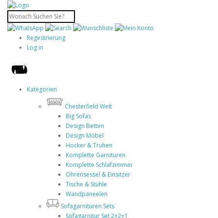
Regestrierung
Log in
Kategorien
Chesterfield Welt
Big Sofas
Design Betten
Design Möbel
Hocker & Truhen
Komplette Garnituren
Komplette Schlafzimmer
Ohrensessel & Einsitzer
Tische & Stühle
Wandpaneelen
Sofagarnituren Sets
Sofagarnitur Set 2+2+1