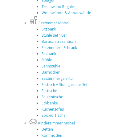
Spiegel
Trennwand Regale
Wohnwände & Anbauwände
Esszimmer Möbel
Sitzbank
Stühle set 10er
Bartisch tresentisch
Esszimmer - Schrank
Sitzbank
Stühle
Lehnstühle
Barhocker
Esszimmergarnitur
Esstisch + Stuhlgarnitur Set
Esstische
Säulentische
Eckbänke
Küchensofas
Epoxid Tische
Kinderzimmer Möbel
Betten
Kommoden