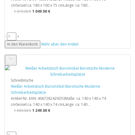
cmSessel:ca. 180 x 160 x 75 cmLänge: ca: 180 ..
1 319.00 €
1 049.00 €
-
+
In den Warenkorb
Mehr über den Artikel
Schreibtische
Weißer Arbeitstisch Büromöbel Bürotische Moderne
Schreibarbeitsplätze
Artikel-Nr. EAN: 4067282429253Maße: ca. 140 x 140 x 74
cmSessel:ca. 140 x 140 x 74 cmLänge: ca: 140 ..
1 569.00 €
1 249.00 €