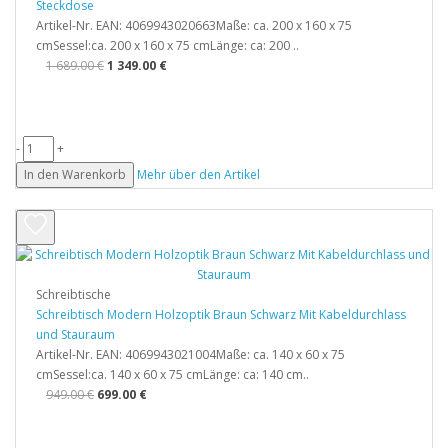
Steckdose
Artikel-Nr. EAN: 4069943020663Maße: ca. 200 x 160 x 75
cmSessel:ca. 200 x 160 x 75 cmLänge: ca: 200 ..
1 689.00 €
1 349.00 €
-
+
In den Warenkorb
Mehr über den Artikel
Schreibtische
Schreibtisch Modern Holzoptik Braun Schwarz Mit Kabeldurchlass
und Stauraum
Artikel-Nr. EAN: 4069943021004Maße: ca. 140 x 60 x 75
cmSessel:ca. 140 x 60 x 75 cmLänge: ca: 140 cm..
949.00 €
699.00 €