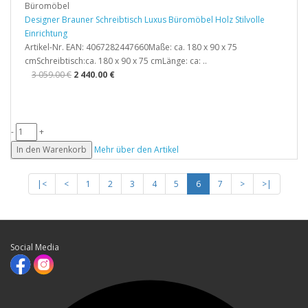
Büromöbel
Designer Brauner Schreibtisch Luxus Büromöbel Holz Stilvolle
Einrichtung
Artikel-Nr. EAN: 4067282447660Maße: ca. 180 x 90 x 75
cmSchreibtisch:ca. 180 x 90 x 75 cmLänge: ca: ..
3 059.00 €
2 440.00 €
-
+
In den Warenkorb
Mehr über den Artikel
|<
<
1
2
3
4
5
6
7
>
>|
Social Media