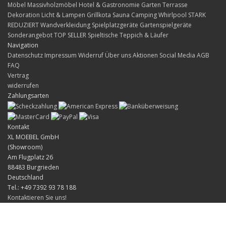
Möbel
Massivholzmöbel
Hotel & Gastronomie
Garten Terrasse
Dekoration
Licht & Lampen
Grillkota Sauna Camping Whirlpool
STARK
REDUZIERT
Wandverkleidung
Spielplatzgeräte Gartenspielgeräte
Sonderangebot
TOP SELLER
Spieltische
Teppich & Läufer
Navigation
Datenschutz
Impressum
Widerruf
Über uns
Aktionen
Social Media
AGB
FAQ
Vertrag
widerrufen
Zahlungsarten
Kontakt
XL MOEBEL GmbH
(Showroom)
Am Flugplatz 26
88483 Burgrieden
Deutschland
Tel.: +49 7392 93 78 188
Kontaktieren Sie uns!